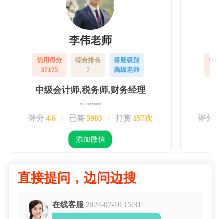
李伟老师
信用得分
综合排名
答疑级别
信
37175
7
高级老师
3
中级会计师,税务师,财务经理
擅长：企业账务实操处理
评分
4.6
已答
5983
打赏
157次
评分
/
/
添加微信
直接提问，边问边搜
在线客服
2024-07-10 15:31