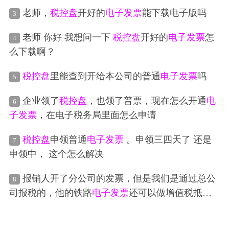
老师，
税控盘
开好的
电子发票
能下载电子版吗
3
老师 你好 我想问一下
税控盘
开好的
电子发票
怎
4
么下载啊？
税控盘
里能查到开给本公司的普通
电子发票
吗
5
企业领了
税控盘
，也领了普票，现在怎么开通
电
6
子发票
，在电子税务局里面怎么申请
税控盘
申领普通
电子发票
。申领三四天了 还是
7
申领中， 这个怎么解决
报销人开了分公司的发票，但是我们是通过总公
8
司报税的，他的铁路
电子发票
还可以做增值税抵扣
吗？想给他抵扣但是抬头不对