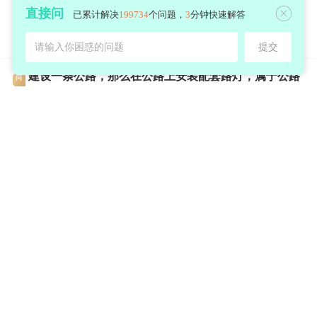
直接问
是直接代付员工工资吗？
已累计解决
199734
个问题，
3
分钟快速解答
#建筑工程#
4891浏览
请输入你困惑的问题
提交
建设一条公路，那么在公路上安装配套路灯，属于公路
问
建设费用吗？
答疑老师：哈哈老师
您好，公路上安装配套路灯的费用，会纳入公路建设费用中的建
筑安装工程费。
#建筑工程#
3850浏览
您好，2024年的工资计提做账在2024年，发放在2025
问
年，请问这部分工资可以在2024年税前扣除吗，申报个税
时间是否在2025年申报？谢谢
答疑老师：哈哈老师
您好，计提的时候在2024年计提的，就属于在2024年里面的费