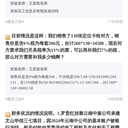
答疑老师：王苗苗老师
添加员工信息后有报送成功吗
#建筑工程#
1799浏览
目前情况是这样：我们销售了130张定位卡给对方，销
问
售价是含6%税为每套266元，合计266*130=34580，现在对
方要求我们开具税率为13%的票，可以再补我们7%的税，
那么对方需要补我多少钱啊？
答疑老师：王苗苗老师
销售价是含6%税为每套266，不含税是266/1.06=250.9433962264
151，含13%税价为250.9433962264151*1.13=283.566，283.566*
130=36863.58
#建筑工程#
1496浏览
财务状况的情况说明。1.罗贵红挂靠云南中振公司承建
问
文山华信三七项目，因2024年云南中公司的基本账户被银
行冻结，相关付款由罗贵洪代收工程款及支付相关工程费