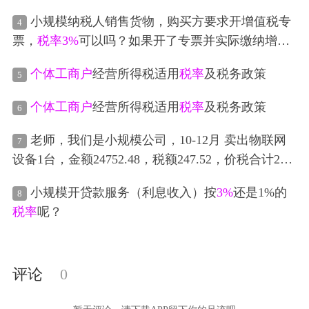
怎么处理啊？
小规模纳税人销售货物，购买方要求开增值税专
4
票，
税率
3%
可以吗？如果开了专票并实际缴纳增值
税额，对销售方有何影响，有什么需要注意的地方
个体工商户
经营所得税适用
税率
及税务政策
5
个体工商户
经营所得税适用
税率
及税务政策
6
老师，我们是小规模公司，10-12月 卖出物联网
7
设备1台，金额24752.48，税额247.52，价税合计250
00， 提供建筑服务1次，金额 274257.43，税额2742.
小规模开贷款服务（利息收入）按
3%
还是1%的
8
57，价税合计277000， 提供1%
税率
现代服务1次，
税率
呢？
金额181648.61，税额1816.49，合计183465.1， 提供
3%
税率
现代服务1次，金额56533.66，税额1696.01，
合计58229.67， 现在这个表上数据应该怎么填呢
评论
0