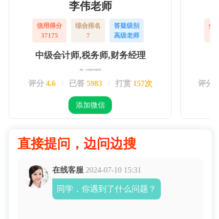
李伟老师
信用得分
综合排名
答疑级别
信
37175
7
高级老师
3
中级会计师,税务师,财务经理
擅长：企业账务实操处理
评分
4.6
已答
5983
打赏
157次
评分
/
/
添加微信
直接提问，边问边搜
在线客服
2024-07-10 15:31
同学，你遇到了什么问题？