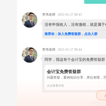
社
区
团
李伟老师
2021-01-27 08:43
购
类
没有申报收入，没有缴税，就是属于
平
台
合
推荐你：加入免费答疑群，点击入群
作。
在
市
李伟老师
2021-01-27 08:44
场
上
同学，我这有个会计宝的免费答疑群
进
了
一
会计宝免费答疑群
批
饮
问题答疑，案例知识分享，席位有限，
料
（无
点击查看详情
发
票）
供
给