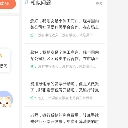
相似问题
询老师
更多>
您好，我朋友是个体工商户。现与国内
某公司社区团购类平台合作。在市场上
进了一批饮料（无发票）供给该平台
答：
没有申报收入，没有缴税，就是属于偷税偷漏税，有风险
（该平台现也未向我朋友索要发票）。
单月供货金额在一百万左右，毛利润一
万左右。结款方式为对方公司银行转账
您好，我朋友是个体工商户。现与国内
打款。请问我朋友现在有税务风险没
某公司社区团购类平台合作。在市场上
有。
进了一批饮料（无发票）供给该平台
提问
答：
没有申报收入，没有缴税，就是属于偷税偷漏税，有风险
（该平台现也未向我朋友索要发票）。
单月供货金额在一百万左右，毛利润一
万左右。结款方式为对方公司银行转账
费用报销单的发票开错啦，但是又做账
打款。请问我朋友现在有税务风险没
了，那张发票税号开错啦，又银行转账
有。
啦，补开的发票在8月份，又在7月份报
答：
您好，错误的发票在七月份正常做账，然后八月份拿到正确的发票，再做两笔会计分录，一笔是冲销七月份错误发票的会计分录，然后再做一笔一模一样正确的会计分录就成了
销，该怎么解决
老师，银行贷款的利息费用，转账手续
费银行不给开发票，年度汇算清缴的时
候需不需要调增