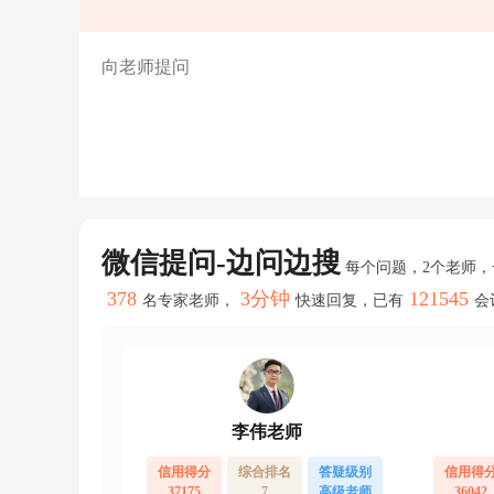
该
平
台
（该
平
台
现
也
未
向
我
朋
友
微信提问-边问边搜
索
每个问题，2个老师
要
378
3分钟
121545
发
名专家老师，
快速回复，已有
会
票）。
单
月
供
货
金
李伟老师
额
在
信用得分
综合排名
答疑级别
信用得
一
37175
7
高级老师
36042