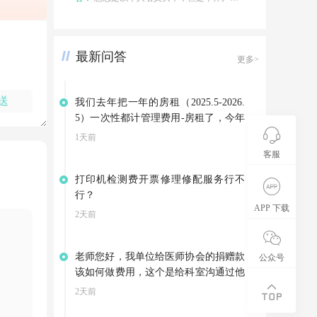
最新问答
更多>
送
我们去年把一年的房租（2025.5-2026.
5）一次性都计管理费用-房租了，今年
因为3月份就搬到新地址了，是向别家
1天前
租赁房屋，集团退回我们4-5月的房
客服
租。可以不调整以前年度损益，把集团
打印机检测费开票修理修配服务行不
的退款计入其他应付款，等支付今年的
行？
房租是在转到管理费用——房租吗？
APP 下载
2天前
老师您好，我单位给医师协会的捐赠款
公众号
该如何做费用，这个是给科室沟通过他
们开展会资助的费用，医师这会也给我
2天前
们开了相应的公益事业捐赠票据