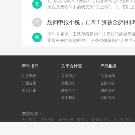
1、核实纳税人在开具红字信息表时是否选择了
答
票在开票软件中的状态为“已上传”。 3、若
用户换时间段多尝试几次。 4、若长时间不行
位协助处理。
想问申报个税，正常工资薪金所得和
问
佣与非雇佣。工薪所得是指个人因任职或者受
答
受雇有关的其他所得。 劳务报酬是指个人独立
与被服务单位没有稳定的、连续的劳动人事关
新手指导
关于会计宝
产品服务
注册流程
公司简介
优秀老师
开通会员
发展历史
全部问答
常见问题
商务合作
购课流程
关于我们
退款流程
友情链接：
会计教练
搜学搜课
账户处理
增值税
企业所得税
个人所得税