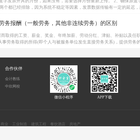
蓝字发票开具的月份，如果没有，需要选择月份重新上传。 2、确保原蓝
以上两个都已经排除，因为系统不稳定等因素，发票数据传输有一定的延迟，
，建议用户咨询当地税局处理。若用户强烈要求处理，可详细描述派单到
劳务报酬（一般劳务，其他非连续劳务）的区别
雇而取得的工资、薪金、奖金、年终加薪、劳动分红、津贴、补贴以及任
从事劳务取得的所得(即个人与被服务单位发生直接劳务关系)，提供劳务
系，也没有任何劳动合同关系，其所得也不是以工资薪金形式领取的。
合作伙伴
会计教练
中欣网校
微信小程序
APP下载
商业
工业制造
建筑工程
餐饮酒店
房地产
Copyright ©2020-会计宝 版权所有
备案号：
豫ICP备19043698号