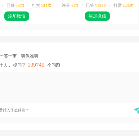
已答
6373
打赏
124次
评分
4.73
已答
11930
打赏
223次
/
/
/
/
添加微信
添加微信
，一答一审，确保准确
199745
计人， 提问了
个问题