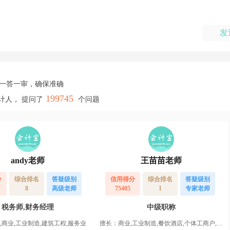
发
，一答一审，确保准确
199745
计人， 提问了
个问题
andy老师
王苗苗老师
分
综合排名
答疑级别
信用得分
综合排名
答疑级别
8
高级老师
75405
1
专家老师
税务师,财务经理
中级职称
,商业,工业制造,建筑工程,服务业
擅长：商业,工业制造,餐饮酒店,个体工商户,服务业,运输业,物业,农业,高新企业,其他行业