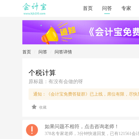
首页
问答
专家
首页
/
问答
/
问答详情
个税计算
原标题：有没有会做的呀
通知：《会计宝免费答疑群》已上线，席位有限，尽快
2
收藏
0
2
2/
5/
如果问题不相符，点击咨询老师！
2
378名专家老师，3分钟快速回复，已有121561会
5