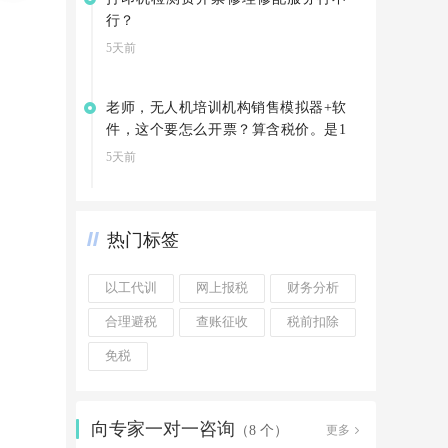
行？
5天前
老师，无人机培训机构销售模拟器+软
件，这个要怎么开票？算含税价。是1
3%吗
5天前
热门标签
以工代训
网上报税
财务分析
合理避税
查账征收
税前扣除
免税
向专家一对一咨询
更多
（8 个）