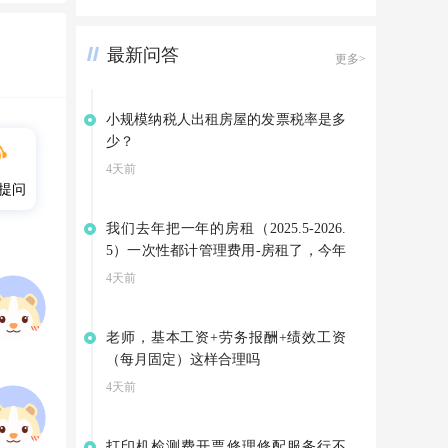
最新问答
更多>
小规模纳税人出租房屋的发票税率是多
少？
4天前
提问
我们去年把一年的房租（2025.5-2026.
5）一次性都计管理费用-房租了，今年
因为3月份就搬到新地址了，是向别家
4天前
租赁房屋，集团退回我们4-5月的房
租。可以不调整以前年度损益，把集团
老师，基本工资+劳务报酬+绩效工资
的退款计入其他应付款，等支付今年的
（每月固定）这样合理吗
房租是在转到管理费用——房租吗？
4天前
打印机检测费开票修理修配服务行不