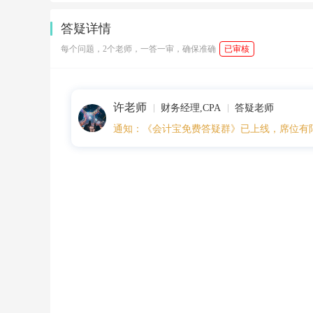
1
8:
答疑详情
2
6:
每个问题，2个老师，一答一审，确保准确
已审核
2
6
有
没
许老师
有
财务经理,CPA
答疑老师
会
通知：《会计宝免费答疑群》已上线，席位有
做
的
呀
应
缴
纳
的
个
人
所
得
税
=
（1
6