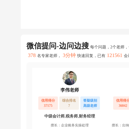
微信提问-边问边搜
每个问题，2个老师
378
3分钟
121561
名专家老师，
快速回复，已有
会
李伟老师
信用得分
综合排名
答疑级别
信用得
37175
7
高级老师
36042
中级会计师,税务师,财务经理
擅长：企业账务实操处理
擅长：出纳