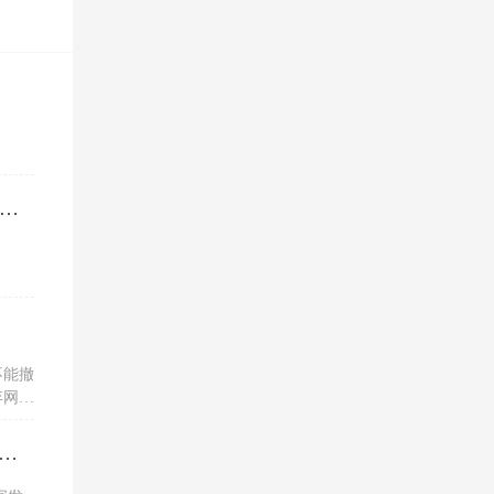
笔以工代训补贴，我说放在营业外收入，领导说那样就要多交税了，请问我要怎么做呢？领导还说让我问税局，跟税局说这笔补贴直接拿来交员工的社保，这样是不是就不用交税了？请问我该怎么做比较好呢？
不能撤
弃网上
税务ukey开电子专票的红字信息表，一直显示没有原票抄报信息是为什么？怎么解决？