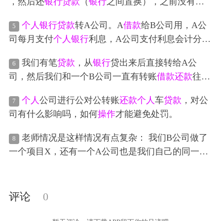
，然后还
银行
贷款
（
银行
之间置换），之前没有做
账是她
个人
贷的，现在变成两家公司贷，然后受托
个人
银行
贷款
转A公司。A
借款
给B公司用，A公
5
支付给第二家公司，不开票请问这整个账务怎么处
司每月支付
个人
银行
利息，A公司支付利息会计分录
理
怎么作
我们有笔
贷款
，从
银行
贷出来后直接转给A公
6
司，然后我们和一个B公司一直有转账
借款
还款
往
来，这个B公司每个月给我们的
贷款
银行
账户转利
个人
公司进行公对公转账
还款
个人
车
贷款
，对公
7
息。我做账是收到B公司钱借
银行
贷其他应付款B 还
司有什么影响吗，如何
操作
才能避免处罚。
利息时:借财务费用，贷
银行
然后又做了一笔借财务
费用红字 贷其他应付款B红字
老师情况是这样情况有点复杂： 我们B公司做了
8
一个项目X，还有一个A公司也是我们自己的同一
个
人
法人， A公司借给法人C 10000→做了其他应收
款，B公司借给法人C 10000→做了其他应收款 最后
这个项目X结束了，X户上有35000打给了B公司，10
评论
0
000是A的，10000是B的，还有5000法人额外投入
的，最有10000是利润，请问我下面
操作
正确么？ ●1