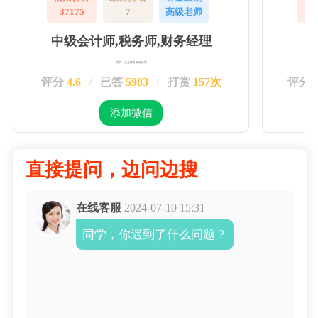
37175
7
高级老师
3
中级会计师,税务师,财务经理
擅长：企业账务实操处理
评分
4.6
已答
5983
打赏
157次
评分
/
/
添加微信
直接提问，边问边搜
在线客服
2024-07-10 15:31
同学，你遇到了什么问题？