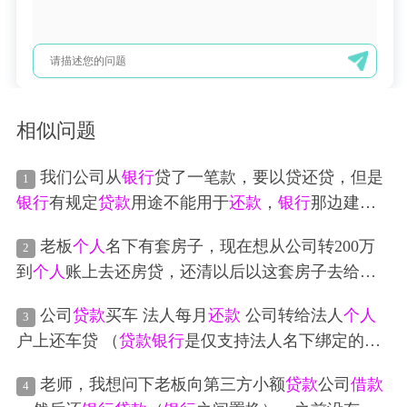
相似问题
我们公司从
银行
贷了一笔款，要以贷还贷，但是
1
银行
有规定
贷款
用途不能用于
还款
，
银行
那边建议
我们把做一份购销合同，然后把钱转给
个人
，再由
老板
个人
名下有套房子，现在想从公司转200万
2
个人
还掉
借款
，现在的问题是转出去的钱无法开
到
个人
账上去还房贷，还清以后以这套房子去给公
票，请问这笔钱要怎么合理的
操作
？
司做
银行
抵押给公司
贷款
，怎么
操作
？之前的200万
公司
贷款
买车 法人每月
还款
公司转给法人
个人
3
转款是不是作为
借款
给老板的，后期要
还款
？不知
户上还车贷 （
贷款
银行
是仅支持法人名下绑定的
银
道怎么
操作
行
卡转入
还款
）请问这笔款是公户转入
个人
还是公
老师，我想问下老板向第三方小额
贷款
公司
借款
4
司私户转入合适