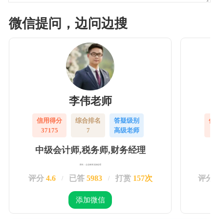
微信提问，边问边搜
李伟老师
信用得分
综合排名
答疑级别
信
37175
7
高级老师
3
中级会计师,税务师,财务经理
擅长：企业账务实操处理
评分
4.6
已答
5983
打赏
157次
评分
/
/
添加微信