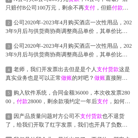
只赔付B公司100万元，剩余不再
支付
，但赔
付款
打
到了B的
集团公司
C公司，这三个公司之间怎么
做账
公司2020年-2023年4月购买酒店一次性用品，202
2
务
处理
3年9月后与供货商协商调整商品单价，其单价比之
前要低，但与供货商对账时，2023年的商品单价按
公司2020年-2023年4月购买酒店一次性用品，202
3
照协商后的金额较低的单价计算
付款
，所以导致库
3年9月后与供货商协商调整商品单价，其单价比之
管入库时一部分商品单价金额高，与供货商所要的
前要低，但与供货商对账时，2023年的商品单价按
单价金额不一致，应付账款比实际要高，高出的部
老师，我们开发票出去但是是个人
支付
货款
这是
4
照协商后的金额较低的单价计算
付款
，所以导致库
分不需要
支付
给供货商且购买的商品相关部门已领
真实业务也是可以正常
做账
的对吧？
做账
直接附个
管入库时一部分商品单价金额高，与供货商所要的
用，请问高出的部分财务怎么
做账
面
处理
？完了之
人
付款
截图吗？
单价金额不一致，应付账款比实际要高，高出的部
前
做账
时没有走暂估这个科目，是要红冲费用吗？
购入软件系统，合同金额36000，本次收发票280
5
分不需要
支付
给供货商且购买的商品相关部门已领
还是做到营业外收入里面
00，
付款
28000，剩余款项约定一年后
支付
，如何
做
用，请问高出的部分财务怎么
做账
面
处理
？
账
务
处理
因产品质量问题对方公司不
支付
货款
也不退货
6
了，给我们开取了红字发票，我们也开具了负数发
票，这个怎么
做账
务
处理
？