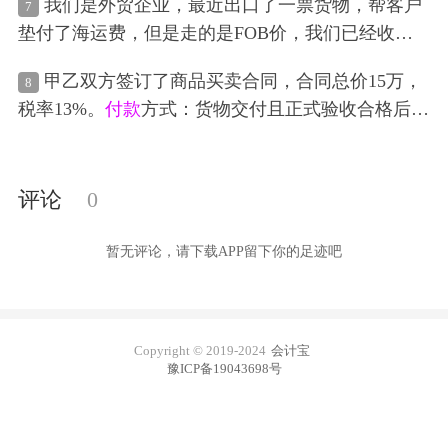
我们是外贸企业，最近出口了一票货物，帮客户
7
垫付了海运费，但是走的是FOB价，我们已经收
汇，收汇的金额是
货款
加上海运费，请问这个多收
甲乙双方签订了商品买卖合同，合同总价15万，
8
了的海运费，而且我们把这个海运费
支付
给了国内
税率13%。
付款
方式：货物交付且正式验收合格后，
运输公司，运输公司给我们开我们公司的票，这个
支付
合同总价的95%，质保金为合同总价的5%，待1
票可以入账吗？这个流程是如何
做账
务
处理
呢？
年质保期满，货物无质量问题或质量问题已
处理
完
后付清，若质量有问题，则待质量问题
处理
完毕并
评论
0
扣除相应款项后
支付
金额。现在甲方已收到货物且
验收合同，乙方已开具合同价的95%的增值税专用发
暂无评论，请下载APP留下你的足迹吧
票，即142500元，甲方已
支付
142500元，请问甲方
如何
做账
？质保金该如何
处理
？
Copyright © 2019-2024
会计宝
豫ICP备19043698号