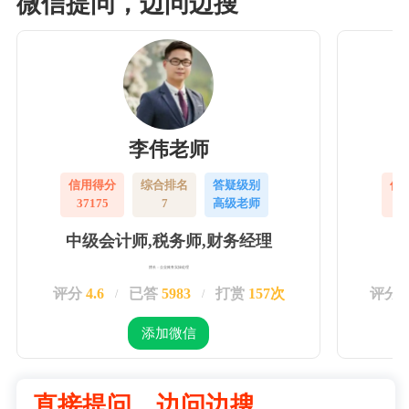
微信提问，边问边搜
李伟老师
信用得分
综合排名
答疑级别
信
37175
7
高级老师
3
中级会计师,税务师,财务经理
擅长：企业账务实操处理
评分
4.6
已答
5983
打赏
157次
评分
/
/
添加微信
直接提问，边问边搜