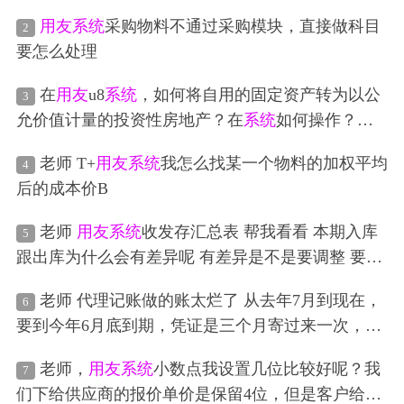
未做红字 今年做红字的话 会触控风险吗 之前是出口
用友
系统
采购物料不通过采购模块，直接做科目
2
抵扣勾选 但因为货源地不一致 无法退税 做了进货凭
要怎么处理
证信息回退 供应商发票红冲了
在
用友
u8
系统
，如何将自用的固定资产转为以公
3
允价值计量的投资性房地产？在
系统
如何操作？是
用固定资产变更还是固定资产减少？后期的投资性
老师 T+
用友
系统
我怎么找某一个物料的加权平均
4
房地产需要用卡片录入吗？
后的成本价B
老师
用友
系统
收发存汇总表 帮我看看 本期入库
5
跟出库为什么会有差异呢 有差异是不是要调整 要如
何调整吗 是做凭证还是咋样？
老师 代理记账做的账太烂了 从去年7月到现在，
6
要到今年6月底到期，凭证是三个月寄过来一次，如
果不调账的情况，我现在可以重新做吗 我们买了
用
老师，
用友
系统
小数点我设置几位比较好呢？我
7
友
系统
，但是如果我重新做 会不会跟他们上传的财
们下给供应商的报价单价是保留4位，但是客户给我
务报表不一致呢