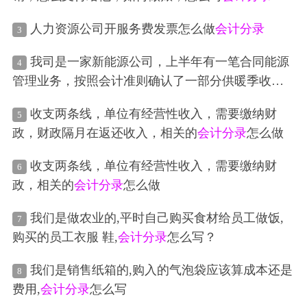
第二家公司从来没让我们平时登过银行存款日记
账，就是没事的时候拿银行打的纸质的银行流水
人力资源公司开服务费发票怎么做
会计分录
3
登，没事的时候登，有事的时候就不登了，去年的
银行存款日记账还没登完呢。请问真正规范的出纳
我司是一家新能源公司，上半年有一笔合同能源
4
登记银行存款日记账的流程是什么？
管理业务，按照会计准则确认了一部分供暖季收
入，但该部分收入未开票也未收到任何款项。
会计
收支两条线，单位有经营性收入，需要缴纳财
5
分录
为，借合同资产贷主营业务收入，由于收入不
政，财政隔月在返还收入，相关的
会计分录
怎么做
确定是多少钱因此也没做应交税费科目。现在二季
度报税，我司需要填报税务系统财报，请问报送时
收支两条线，单位有经营性收入，需要缴纳财
6
是否应该扣除这部分收入，以使增值税申报收入和
政，相关的
会计分录
怎么做
会计报表收入一致
我们是做农业的,平时自己购买食材给员工做饭,
7
购买的员工衣服 鞋,
会计分录
怎么写？
我们是销售纸箱的,购入的气泡袋应该算成本还是
8
费用,
会计分录
怎么写