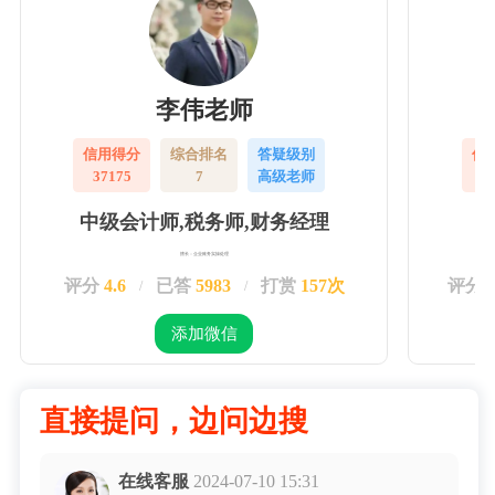
李伟老师
信用得分
综合排名
答疑级别
信
37175
7
高级老师
3
中级会计师,税务师,财务经理
擅长：企业账务实操处理
评分
4.6
已答
5983
打赏
157次
评分
/
/
添加微信
直接提问，边问边搜
在线客服
2024-07-10 15:31