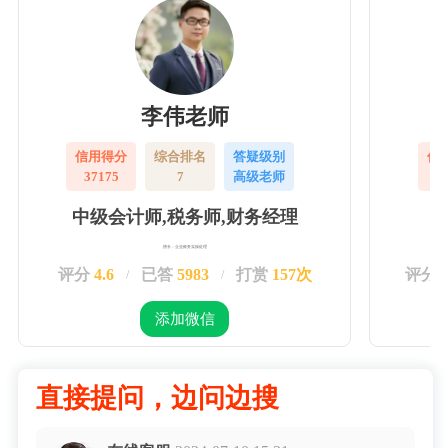
李伟老师
信用得分
综合排名
答疑级别
信
37175
7
高级老师
3
中级会计师,税务师,财务经理
擅长：企业账务实操处理
评分
4.6
已答
5983
打赏
157次
评分
/
/
添加微信
直接提问，边问边搜