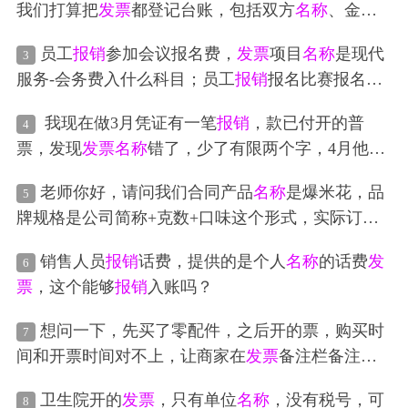
我们打算把
发票
都登记台账，包括双方
名称
、金
额、税率、
发票
号码，我们的
报销
又十分频繁，这
员工
报销
参加会议报名费，
发票
项目
名称
是现代
3
样太耗费时间了，是否有必要呢？
服务-会务费入什么科目；员工
报销
报名比赛报名
费，
发票
项目
名称
是现代服务-评审服务费入什么科
我现在做3月凭证有一笔
报销
，款已付开的普
4
目
票，发现
发票
名称
错了，少了有限两个字，4月他们
补开了这个
发票
，那我3月做账可以用这个4月的
发
老师你好，请问我们合同产品
名称
是爆米花，品
5
票
吗
牌规格是公司简称+克数+口味这个形式，实际订单
名称
是美式球豆提拉米苏味、焦糖味爆米花等，客
销售人员
报销
话费，提供的是个人
名称
的话费
发
6
户开票时要求按合同开可以吗，商品
名称
只开爆米
票
，这个能够
报销
入账吗？
花，规格填克数加口味。话费
报销
时可以用餐费或
者其他
发票
替吗
想问一下，先买了零配件，之后开的票，购买时
7
间和开票时间对不上，让商家在
发票
备注栏备注购
买时间和商品
名称
可以
报销
吗？
卫生院开的
发票
，只有单位
名称
，没有税号，可
8