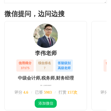
微信提问，边问边搜
李伟老师
信用得分
综合排名
答疑级别
信
37175
7
高级老师
3
中级会计师,税务师,财务经理
擅长：企业账务实操处理
评分
4.6
已答
5983
打赏
157次
评分
/
/
添加微信