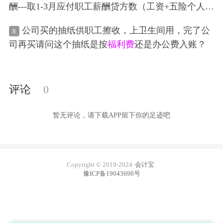
酬---取1-3月应付职工薪酬贷方数（工资+五险个人和
单位+
福利费
+个税），但1月计提工资2月发放。按
公司买的抽纸供职工擦收，上卫生间用，完了公
8
此类推，实际取的数字是2-4月工资数，对吗？ 实际
司再买请问这个抽纸是按
福利费
还是办公费入账？
支付给职工的应付职工薪酬--取1-3月应付工资合计
（包含个人工资+个人保险+个税），数字与个税是
相同的，但是这个实际是12-2月的工资数呀，这样已
评论
0
计入成本费用的职工薪酬和实际支付给职工的应付
职工薪酬的数据取数的范围都不同，还有什么可比
暂无评论，请下载APP留下你的足迹吧
性呀？ 那么年报的职工薪酬表，账载金额和实际金
额和税收金额是不是也有上述问题。
Copyright © 2019-2024
会计宝
豫ICP备19043698号