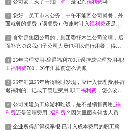
公司复工买了一批
口罩
，是记到
福利费
吗
1
您好，员工市内公务，中午不能回公司就餐，外
2
面就餐的餐费（误餐费）做账时计入
福利费
还是差
旅费呀
食堂是集团公司的，集团委托木兰公司管理，后
3
面补充协议我们子公司人员也可以进行用餐，得给
管理费；木兰开票的时候也是餐费和管理费分开开
25年管理费用-辞退福利700元误挂成管理费用-职
4
具，这个食堂管理费是不是就不算
福利费
工
福利费
700，26年汇算前怎么调账
26年汇算25年所得税时发现，应计入管理费用-辞
5
退福利的，记成了管理费用-职工
福利费
，怎么改正
呢
公司团建员工旅游和吃饭，是不是销售费用_
福
6
利费
还是管理费用_
福利费
？因为里面有销售人员和
管理人员
企业所得所得税季报 已计入成本费用的职工薪
7