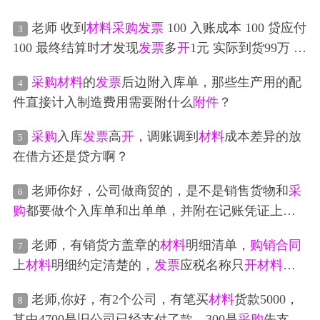
单价都有所变化，
开
材料
的增值税
专票
时应该怎么
老师 收到
材料
采购
发票
100 入账成本 100 贷应付
3
开
合适呢？
100 最终结算时才发现
发票
多
开
1元 实际到货99万 是
不是得先红冲之前做的一笔分录 然后做正确分录呀
采购
材料
的
发票
后边附入库单，那些生产用的配
4
件直接计入制造费用需要附什么
附件
？
采购
入库
发票
高
开
，调账调到
材料
成本差异的放
5
在借方还是贷方啊？
老师你好，公司做商贸的，是不是销售货物和
采
6
购
都要做个入库单和出单单，并附在记账凭证上
面，登记账凭证附凭证，销售
发票
和
采购
发票
都要
老师，有销货方盖章的
材料
明细清单，
购销合同
7
附件
什么
原始凭证
上
材料
明细约定清楚的，
发票
应税名称只
开
材料
费
及加工费，
发票
这样
开
可以嘛？
老师,你好，有2个公司，有笔买
材料
货款5000，
8
其中4700是旧公司已经支付了款，300是
采购
先支付