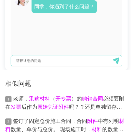
同学，你遇到了什么问题？
相似问题
老师，
采购
材料
（
开
专票
）的
购销合同
必须要附
1
在
发票
后作为
原始凭证
附件
吗？？还是单独留存备
查就行了？
签订了固定总价施工合同，合同
附件
中有列明
材
2
料
数量、单价与总价。 现场施工时，
材料
的数量、