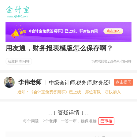
用友通，财务报表模版怎么保存啊？
获取同类问答
为您找到
1239条相似问答
李伟老师
中级会计师,税务师,财务经理
答疑老
点击提问
通知：《会计宝免费答疑群》已上线，席位有限，尽快加入
↓↓↓ 答疑详情 ↓↓↓
每个问题，2个老师，一答一审，确保准确
已审核