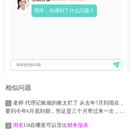
同学，你遇到了什么问题？
相似问题
老师 代理记账做的账太烂了 从去年7月到现在，
1
要到今年6月底到期，凭证是三个月寄过来一次，如
果不调账的情况，我现在可以重新做吗 我们买了
用
用友
U8在哪里可以导出
财务报表
2
友
系统，但是如果我重新做 会不会跟他们上传的
财