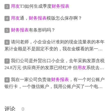
务报表
不一致呢
用友
T3如何生成季度
财务报表
3
用友
通，
财务报表
模版怎么保存啊？
4
财务报表
有条形码吗？
5
请问老师，小企业会计准则的现金流量表的本年
6
累计金额是不是固定不变的，我在金蝶看的第一季
度和第二季度的本年累计金额是一样的126739.37，
我们公司是外贸出口小企业，去年采购发票含税
7
将金蝶报表上的本期金额3078.61填到税务局的
财务
24.8万元 供应商开的发票已经红冲 但
用友
系统去年
报表
里，税局报表的本年累计金额自动加上了左侧
未做红字 今年做红字的话 会触控风险吗 之前是出口
的本期金额129817.98，这样一来就和金蝶报表上的
我在一家公司负责做
财务报表
，有一个对公账户
8
抵扣勾选 但因为货源地不一致 无法退税 做了进货凭
本年累计金额是不一致的，是不是要手动修改税局
银行卡，一个微信账户，我用公账户买了一个电控
证信息回退 供应商发票红冲了
现金流量表的本年累计金额，改成和金蝶一致12673
柜回来，含税合计800，销售出去了，然后是用微信
9.37
收的销售款，应该怎么记账
评论
0