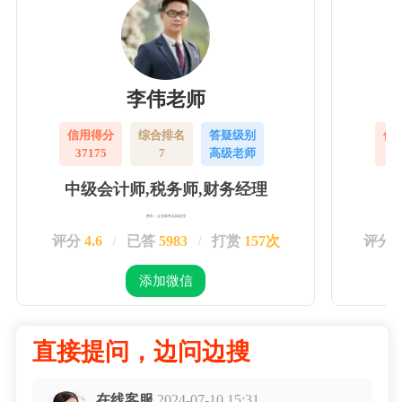
李伟老师
信用得分
综合排名
答疑级别
信
37175
7
高级老师
3
中级会计师,税务师,财务经理
擅长：企业账务实操处理
评分
4.6
已答
5983
打赏
157次
评分
/
/
添加微信
直接提问，边问边搜
在线客服
2024-07-10 15:31