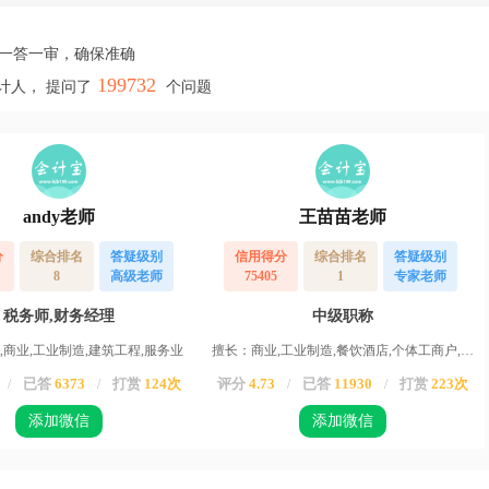
，一答一审，确保准确
199732
计人， 提问了
个问题
andy老师
王苗苗老师
分
综合排名
答疑级别
信用得分
综合排名
答疑级别
8
高级老师
75405
1
专家老师
税务师,财务经理
中级职称
,商业,工业制造,建筑工程,服务业
擅长：商业,工业制造,餐饮酒店,个体工商户,服务业,运输业,物业,农业,高新企业,其他行业
已答
6373
打赏
124次
评分
4.73
已答
11930
打赏
223次
/
/
/
/
添加微信
添加微信