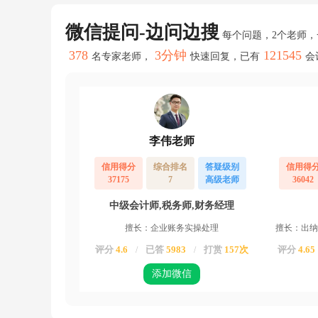
哪
个
微信提问-边问边搜
科
每个问题，2个老师
目
378
3分钟
121545
合
名专家老师，
快速回复，已有
会
适？
建
议
先
放
到
李伟老师
其
他
信用得分
综合排名
答疑级别
信用得
往
37175
7
高级老师
36042
来
科
中级会计师,税务师,财务经理
目
中
擅长：企业账务实操处理
擅长：出纳
核
算
评分
4.6
已答
5983
打赏
157次
评分
4.65
/
/
其
他
添加微信
应
收
款