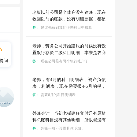
老板以前公司是个体户没有建账，现在
收回以前的账款，没有明细票据，都是
之前的私人账，收到的款项放哪个科目
答：
建议先放到其他往来科目中核算
合适？
老师，劳务公司开始建账的时候没有设
置银行存款二级科目明细，本来是农商
行，一直也是这个账户在进行资金流
提问
答：
现在公司是有两个银行账户了
动，现在公司另外一个银行账户四川银
行收到项目款项，往这个农商行转了一
笔资金，这个怎么做账设置科目。
老师，有4月的科目明细表，资产负债
表，利润表，现在需要报4-6月的税，
应该怎么创建账套。这家公司之前的账
答：
需要6月的科目明细表
目在别人那边
外账会计，当初老板建账套时只有原材
料总账科目没有其他明细，所以就没有
原材料的明细账，主营业务收入也没有
答：
外账一般不设置具体明细，
设置明细账，库存也没有明细账，我已