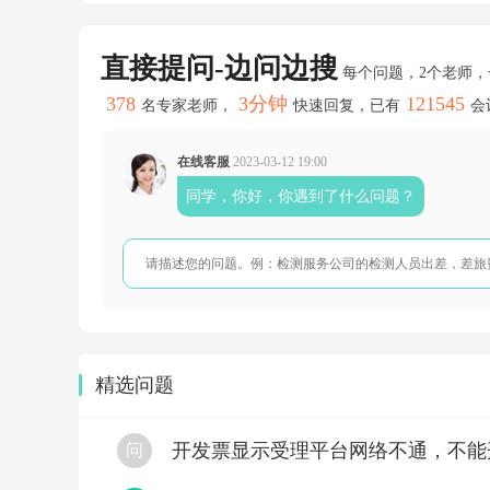
里
那
个
直接提问-边问边搜
其
每个问题，2个老师
他
378
3分钟
121545
往
名专家老师，
快速回复，已有
会
来
科
在线客服
2023-03-12 19:00
目
不
同学，你好，你遇到了什么问题？
能
一
直
挂
着
余
额
吧
等
到
精选问题
类
似
这
开发票显示受理平台网络不通，不能
问
样
的