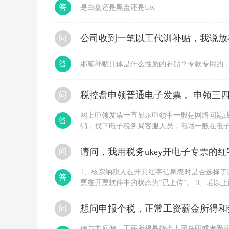
款
答
是白盘还是黑盘还是UK
都
收
回
问
来
的
时
答
那笔补贴具体是什么性质的补贴？专款专用的
候
调
整
税控盘申领普通电子发票 。申领三四
问
到
利
润
网上申领发票一直显示申领中一般是网络问题
答
分
销，找下电子税务局客服人员，电话一般在电
配-
申领，直接到大厅办理，要税局登记过的人带
未
问
分
配
利
1、核实纳税人在开具红字信息表时是否选择了
答
润
票在开票软件中的状态为“已上传”。 3、若
科
用户换时间段多尝试几次。 4、若长时间不行
目
位协助处理。
科
想问申报个税，正常工资薪金所得和
问
目，
相
佣与非雇佣。工薪所得是指个人因任职或者受