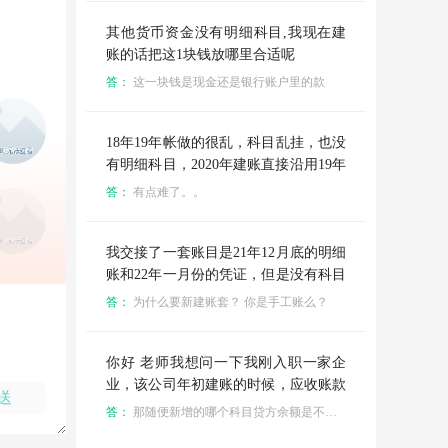
经做账了半年了，这怎么办呀，
其他货币资金没有明细科目,我现在建
账的话把这1块钱放哪里合适呢
答：
这一块钱是现金还是银行账户里的款
18年19年帐做的很乱，科目乱挂，也没
有明细科目，2020年建账直接沿用19年
的期末数作为建账期初数，现在就是有
答：
有点难了。。
很多问题，比如各个科目都有余额，实
际上是没有余额了，比如有的材料商还
差我们发票，账上显示没有差，现在材
我交接了一套账目是21年12月底的明细
料商把票开过来了，不知道怎么平账，
账和22年一月份的凭证，但是没有科目
想问下，接手这样的账务要怎么做能把
余额表，是不是需要新建账套，另外是
答：
为什么要新建账套？ 你是手工账么？
帐调平调顺呢？
不是应该根据这个明细帐和这个科目余
额一月份的做的凭证就是编个丁字账户
去给他做这个科目余额表呢？
你好 老师我想问一下我刚入职一家企
业，该公司年初建账的时候，应收账款
送
科目会计没有逐一登记明细内容，而是
答：
那随便新增的哪个科目贷方余额是不是很多？
随便增了一个科目，真正的明细下起初