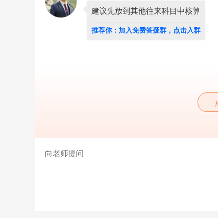
以
前
建议先放到其他往来科目中核算
的
账
推荐你：加入免费答疑群，点击入群
款，
没
有
明
细
票
据，
都
是
之
前
的
私
人
账，
收
到
的
款
项
放