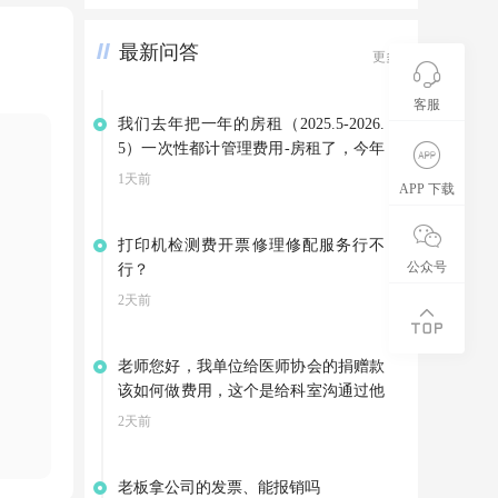
有很多都是0，本年度收到了钱她又直
接冲减了应收账款，现在导致应收账款
最新问答
下面很多明细都在贷方，这些也都是开
更多>
过发票交过税的，收入之前也是确认过
的，现在该怎么调整？
客服
我们去年把一年的房租（2025.5-2026.
5）一次性都计管理费用-房租了，今年
因为3月份就搬到新地址了，是向别家
1天前
APP 下载
租赁房屋，集团退回我们4-5月的房
租。可以不调整以前年度损益，把集团
打印机检测费开票修理修配服务行不
的退款计入其他应付款，等支付今年的
公众号
行？
房租是在转到管理费用——房租吗？
2天前
老师您好，我单位给医师协会的捐赠款
该如何做费用，这个是给科室沟通过他
们开展会资助的费用，医师这会也给我
2天前
们开了相应的公益事业捐赠票据
老板拿公司的发票、能报销吗