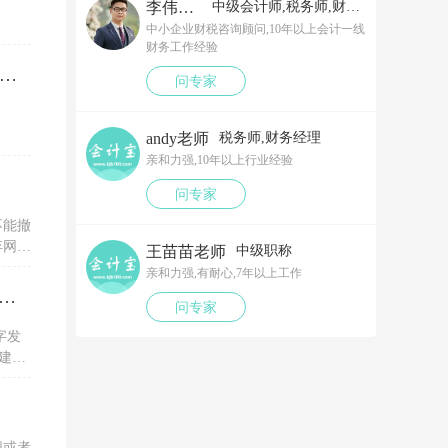
李伟老师
中级会计师,税务师,财务经理
中小企业财税咨询顾问,10年以上会计一线
财务工作经验
笔以工代训补贴，我说放在营业外收入，领导说那样就要多交税了，请问我要怎么做呢？领导还说让我问税局，跟税局说这笔补贴直接拿来交员工的社保，这样是不是就不用交税了？请问我该怎么做比较好呢？
问专家
andy老师
税务师,财务经理
亲和力强,10年以上行业经验
问专家
不能撤
弃网上
王苗苗老师
中级职称
亲和力强,有耐心,7年以上工作
税务ukey开电子专票的红字信息表，一直显示没有原票抄报信息是为什么？怎么解决？
问专家
字发
建议
服务单
职或者