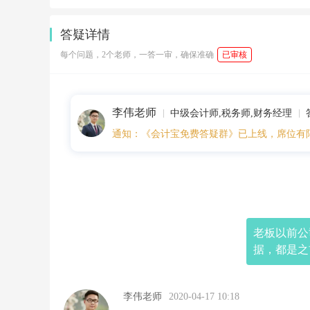
7
1
0:
答疑详情
1
5:
每个问题，2个老师，一答一审，确保准确
已审核
3
9
老
板
李伟老师
以
中级会计师,税务师,财务经理
前
通知：《会计宝免费答疑群》已上线，席位有
公
司
是
个
体
户
没
有
老板以前公
建
据，都是之
账，
现
在
收
李伟老师
2020-04-17 10:18
回