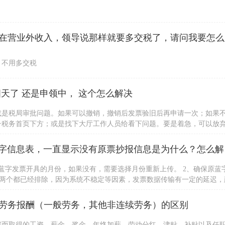
公司收到一
，不用多交税
天了 还是申领中， 这个怎么解决
或是税局审批问题。如果可以撤销，撤销后发票验旧后再申请一次；如果
子税务首页下方；或是找下大厅工作人员给看下问题。要是着急，可以放
身份证办理。
请问，我用
蓝字发票开具的月份，如果没有，需要选择月份重新上传。 2、确保原蓝
以上两个都已经排除，因为系统不稳定等因素，发票数据传输有一定的延迟，
，建议用户咨询当地税局处理。若用户强烈要求处理，可详细描述派单到
劳务报酬（一般劳务，其他非连续劳务）的区别
雇而取得的工资、薪金、奖金、年终加薪、劳动分红、津贴、补贴以及任