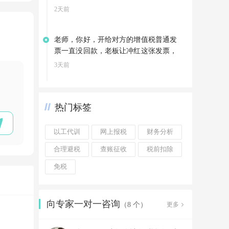
2天前
老师，你好，开给对方的增值税普通发
票一直没回款，老板让冲红这张发票，
可以直接冲红吗
3天前
热门标签
以工代训
网上报税
财务分析
合理避税
查账征收
税前扣除
免税
向专家一对一咨询
更多
（8 个）