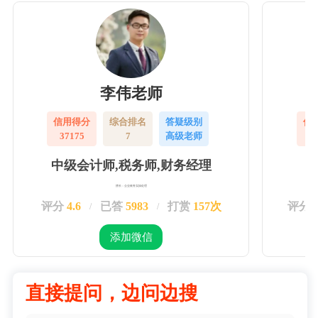
李伟老师
信用得分
综合排名
答疑级别
信
37175
7
高级老师
3
中级会计师,税务师,财务经理
擅长：企业账务实操处理
评分
4.6
已答
5983
打赏
157次
评分
/
/
添加微信
直接提问，边问边搜