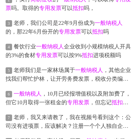
票
吗。取得的
专用发票
可以
抵扣
吗，
老师，我们公司是22年9月份成为
一般纳税人
3
的，那22年6月份开的
专用发票
可以
抵扣
吗
餐饮行业
一般纳税人
企业收到小规模纳税人开具
4
的3%的食材
专用发票
可以按9%
抵扣
进项税额吗
老师我们是一家林场属于
一般纳税人
，其他企业
5
找我们帮忙护林，让开劳务费发票，税收分类编码
该选哪个，这样的发票开多少税率？因为我们属于
一般纳税人
，10月已经报增值税以及附加费了，
6
林木种植与销售没有进项税
抵扣
，是否可以用
简易
但它10月取得一张租金的
专用发票
，但忘记
抵扣
征收
了，下个月可以
抵扣
？分录怎么做呢
老师，我又来请教了，我在视频号看到这个：公
7
司没有进项票，应该解决？注册一个个人独自企
业。个人独资企业不需要缴纳25%的企业所得税，也