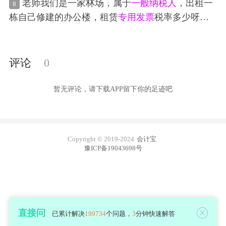
老师我们是一家林场，属于
一般纳税人
，出租一
8
就是说你就不用为发票发愁了。其次他的个人所得
栋自己修建的办公楼，租赁
专用发票
税率多少呀！
税综合税率有0.5%-3.5%，利用分红也不用交20%的
我在网上看到2016年4月30日之前的可以
简易征收
分红个税，不仅如此，
一般纳税人
专用发票
还能全
5％
额
抵扣
，公司账户提现到老板账户也不用交二次的
评论
0
分红个人所得税，第二招就是用现金发放员工福
利，比如说午餐补贴，高温补贴，回家路费甚至对
暂无评论，请下载APP留下你的足迹吧
困难家庭的员工发放的补贴，员工签字的白条就能
够直接入账，但这项福利不能超过员工工资总额1
4%，超过不能
抵扣
。这个现实中可以这么操作吗？
Copyright © 2019-2024
会计宝
豫ICP备19043698号
直接问
已累计解决
199734
个问题，
3
分钟快速解答