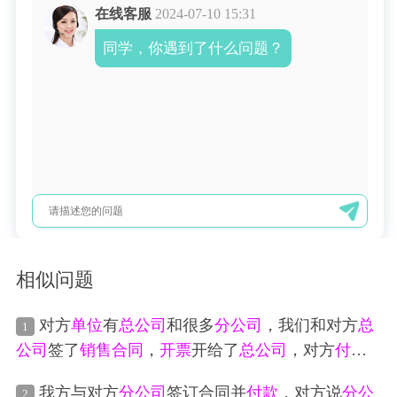
在线客服
2024-07-10 15:31
同学，你遇到了什么问题？
相似问题
对方
单位
有
总公司
和很多
分公司
，我们和对方
总
1
公司
签了
销售合同
，
开票
开给了
总公司
，对方
付款
是从其他
分公司
付的，这样可以吗。
我方与对方
分公司
签订合同并
付款
，对方说
分公
2