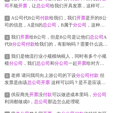
司
不能
开票
，让
总公司
给我们开具发票，这样可以
吗？
A公司代B公司
付款
给我们，我们
开票
是开的B公
3
司的信息，A是B的
总公司
，B属于
分公司
，这种需
要什么证明吗
我们
开票
给B公司，但是B公司是让他们
总公司
A
4
代B
分公司
付款
给我们的，有影响吗？需要什么说明
吗？
我们是物流行业小规模纳税人，同时有多个小规
5
模
分公司
，我们
总公司
和
分公司
一起
开票
给对方公
司 ，对方公司
付款
全部付给我们
总公司
（
总公司
替
老师 请问我司向上游公司的下设
分公司
付款
但
6
分公司
代收），然后
分公司
又
开票
跟
总公司
拿钱。
发票是由该
总公司
开票
这样可以吗？是不是应该是
问题：
总公司
收的款是包含
总公司
以及
分公司
开票
给谁打款结算就应该由谁开发票呀
所有的款，
总公司
只开一部分发票，确认收入只确
供应商先
开票
没
付款
可以做进成本里吗，
分公司
7
认
总公司
开票
的部分，剩余的
分公司
开票
的款项是
利润都做成0，
总公司
那边怎么处理呢
挂到哪里，这种
总公司
这边全过程账务要怎么处理