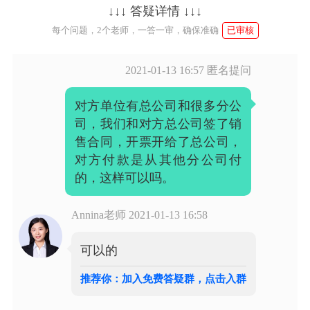
↓↓↓ 答疑详情 ↓↓↓
每个问题，2个老师，一答一审，确保准确
已审核
2021-01-13 16:57
匿名提问
对方单位有总公司和很多分公
司，我们和对方总公司签了销
售合同，开票开给了总公司，
对方付款是从其他分公司付
的，这样可以吗。
Annina老师
2021-01-13 16:58
可以的
推荐你：加入免费答疑群，点击入群