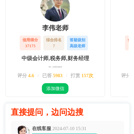
李伟老师
信用得分
综合排名
答疑级别
信
37175
7
高级老师
3
中级会计师,税务师,财务经理
擅长：企业账务实操处理
评分
4.6
已答
5983
打赏
157次
评分
/
/
添加微信
直接提问，边问边搜
在线客服
2024-07-10 15:31