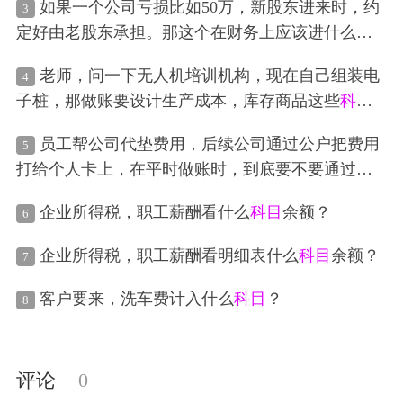
如果一个公司亏损比如50万，新股东进来时，约
3
定好由老股东承担。那这个在财务上应该进什么
科
目
，本质是是老股东送一笔钱给公司来补亏空。
老师，问一下无人机培训机构，现在自己组装电
4
子桩，那做账要设计生产成本，库存商品这些
科目
？就是他们上淘宝自己采购原材料自己安装！
员工帮公司代垫费用，后续公司通过公户把费用
5
打给个人卡上，在平时做账时，到底要不要通过其
他应付款
科目
过渡呢？
企业所得税，职工薪酬看什么
科目
余额？
6
企业所得税，职工薪酬看明细表什么
科目
余额？
7
客户要来，洗车费计入什么
科目
？
8
评论
0