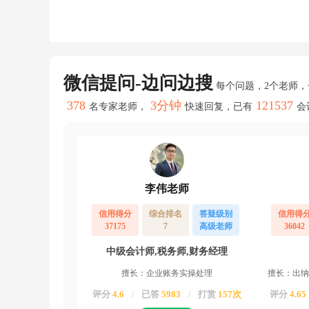
照
明
的
大
类，
这
我
微信提问-边问边搜
每个问题，2个老师
怎
么
378
3分钟
121537
名专家老师，
快速回复，已有
会
开
呢
对
照
下
住
李伟老师
宅
室
内
信用得分
综合排名
答疑级别
信用得
装
37175
7
高级老师
36042
修
装
中级会计师,税务师,财务经理
饰，
擅长：企业账务实操处理
擅长：出纳
我
可
评分
4.6
已答
5983
打赏
157次
评分
4.65
/
/
以