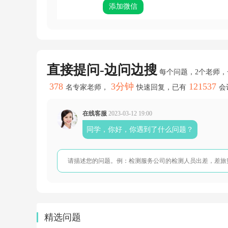
开
添加微信
这
个
灯
具，
这
个
直接提问-边问边搜
项
每个问题，2个老师
目
378
3分钟
121537
吗
名专家老师，
快速回复，已有
会
室
内
装
在线客服
2023-03-12 19:00
修
同学，你好，你遇到了什么问题？
装
饰
属
建
筑
服
务，
销
售
灯
精选问题
具