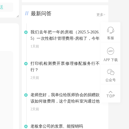
出租的情况，已出租的我是不是入到投
送
资性房地产科目里，那未出租部分入什
最新问答
么科目？而且还是要入到24年12月里，
更多>
A公司开了12月的专票，B公司开的是
普票而且开票日期是在25年1月了。
我们去年把一年的房租（2025.5-2026.
客服
5）一次性都计管理费用-房租了，今年
因为3月份就搬到新地址了，是向别家
1天前
租赁房屋，集团退回我们4-5月的房
租。可以不调整以前年度损益，把集团
APP 下载
打印机检测费开票修理修配服务行不
的退款计入其他应付款，等支付今年的
行？
房租是在转到管理费用——房租吗？
2天前
公众号
老师您好，我单位给医师协会的捐赠款
该如何做费用，这个是给科室沟通过他
们开展会资助的费用，医师这会也给我
2天前
们开了相应的公益事业捐赠票据
老板拿公司的发票、能报销吗