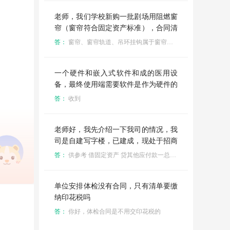
老师，我们学校新购一批剧场用阻燃窗
帘（窗帘符合固定资产标准），合同清
单列出，窗帘、窗帘轨道、吊环挂钩。
答：
窗帘、窗帘轨道、吊环挂钩属于窗帘一体的，可以一起计入固定资产
窗帘和挂钩要分开区别耗材和固定资产
吗？
一个硬件和嵌入式软件和成的医用设
备，最终使用端需要软件是作为硬件的
配套产品，和最终使用端的合同和发票
答：
收到
只能体现硬件的价格，但是生产商需要
软件和硬件分别列明价格，合同和发票
都是分别列明的，一共四层流转链条
老师好，我先介绍一下我司的情况，我
（生产商→一级经销商→二级经销商→
司是自建写字楼，已建成，现处于招商
最终用户），生产商→一级经销商这合
阶段，也有客户入驻的了。现在有一个
答：
供参考 借固定资产 贷其他应付款一总部 借投资性房地产 贷固定资产
同和发票都是设备和软件分别列明，一
问题是，A，B公司欠我司上级总部的
级经销商→二级经销商，合同就是只有
钱，经协商，我司上级总部同意AB公
设备（价格其实是设备和软件得成本价
司用商铺和车位来抵债，把这些资产转
单位安排体检没有合同，只有清单要缴
＋利润），软件在配置清单里面，我作
移到了我司名下，我司要按价值入账。
纳印花税吗
为二级经销商应该怎么开发票
有签署商品房买卖合同，里面有每个商
答：
你好，体检合同是不用交印花税的
铺和车位的价值，这里面有已出租和未