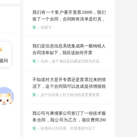
我们有一个客户要开普票20000，我们
签了一个合同，合同附有清单是灯具，
开关这些，对方要让我开照明的大类，
答：
对照下
这我怎么开呢
我们是信息信息系统集成商一般纳税人
合同清单如下，我应该如何开票
提问
答：
在的，这个项目是以建设过程为主还是销售系统软件为主
不知道对方是开专票还是普票过来的情
况下，这个合同我可以改成提供增值税
发票吗
答：
这个合同表上对方提供的是普通发票，如果需要增值税专用发票，可以在合同里注明
我公司与柬埔寨公司签订了一份技术服
务合同，我公司为乙方，项目费用200
万，我公司对国外如何开票，开专票还
答：
给境外公司开票，开普票就可以了
是普票，应该如何税务操作