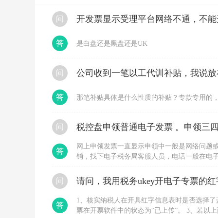
属
货
开发票显示受理平台网络不通，不能
问
物
交
易，
答
是白盘还是黑盘还是UK
具
体
怎
问
么
开
票，
答
那笔补贴具体是什么性质的补贴？专款专用的
看
合
同
税控盘申领普通电子发票 。申领三四
问
约
定
及
网上申领发票一直显示申领中一般是网络问题
答
实
销，找下电子税务局客服人员，电话一般在电
际
申领，直接到大厅办理，要税局登记过的人带
业
务
问
我
们
1、核实纳税人在开具红字信息表时是否选择了
答
这
票在开票软件中的状态为“已上传”。 3、若
个