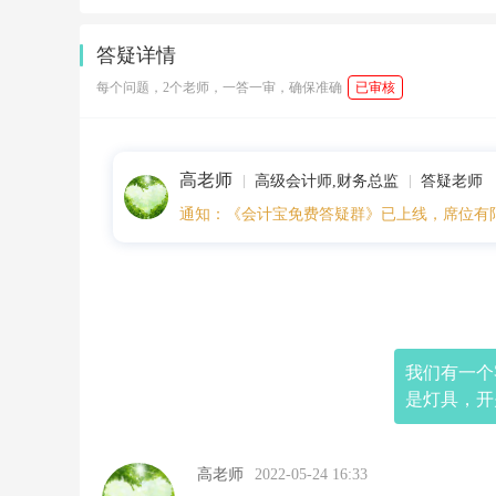
4
1
6:
答疑详情
2
9:
每个问题，2个老师，一答一审，确保准确
已审核
0
3
我
们
高老师
有
高级会计师,财务总监
答疑老师
一
通知：《会计宝免费答疑群》已上线，席位有
个
客
户
要
开
普
票
2
我们有一个
0
是灯具，开
0
0
0，
我
高老师
2022-05-24 16:33
们