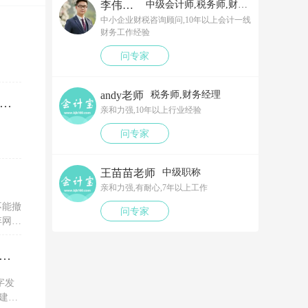
李伟老师
中级会计师,税务师,财务经理
中小企业财税咨询顾问,10年以上会计一线
财务工作经验
问专家
andy老师
税务师,财务经理
笔以工代训补贴，我说放在营业外收入，领导说那样就要多交税了，请问我要怎么做呢？领导还说让我问税局，跟税局说这笔补贴直接拿来交员工的社保，这样是不是就不用交税了？请问我该怎么做比较好呢？
亲和力强,10年以上行业经验
问专家
王苗苗老师
中级职称
亲和力强,有耐心,7年以上工作
不能撤
问专家
弃网上
税务ukey开电子专票的红字信息表，一直显示没有原票抄报信息是为什么？怎么解决？
字发
建议