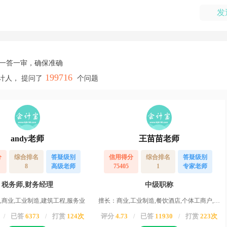
发
，一答一审，确保准确
199716
计人， 提问了
个问题
andy老师
王苗苗老师
分
综合排名
答疑级别
信用得分
综合排名
答疑级别
8
高级老师
75405
1
专家老师
税务师,财务经理
中级职称
,商业,工业制造,建筑工程,服务业
擅长：商业,工业制造,餐饮酒店,个体工商户,服务业,运输业,物业,农业,高新企业,其他行业
已答
6373
打赏
124次
评分
4.73
已答
11930
打赏
223次
/
/
/
/