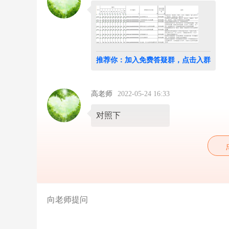
签
了
一
个
合
同，
合
推荐你：加入免费答疑群，点击入群
同
附
有
清
高老师
2022-05-24 16:33
单
是
对照下
灯
具，
开
关
这
些，
对
方
要
让
我
开