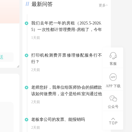
最新问答
更多>
我们去年把一年的房租（2025.5-2026.
5）一次性都计管理费用-房租了，今年
因为3月份就搬到新地址了，是向别家
1天前
租赁房屋，集团退回我们4-5月的房
租。可以不调整以前年度损益，把集团
打印机检测费开票修理修配服务行不
的退款计入其他应付款，等支付今年的
送
行？
房租是在转到管理费用——房租吗？
客服
2天前
APP 下载
老师您好，我单位给医师协会的捐赠款
该如何做费用，这个是给科室沟通过他
们开展会资助的费用，医师这会也给我
2天前
们开了相应的公益事业捐赠票据
公众号
老板拿公司的发票、能报销吗
2天前