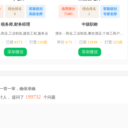
分
综合排名
答疑级别
信用得分
综合排名
答疑级别
8
高级老师
75405
1
专家老师
税务师,财务经理
中级职称
,商业,工业制造,建筑工程,服务业
擅长：商业,工业制造,餐饮酒店,个体工商户,服务业,运输业,物业,农业,高新企业,其他行业
已答
6373
打赏
124次
评分
4.73
已答
11930
打赏
223次
/
/
/
/
添加微信
添加微信
，一答一审，确保准确
199732
计人， 提问了
个问题