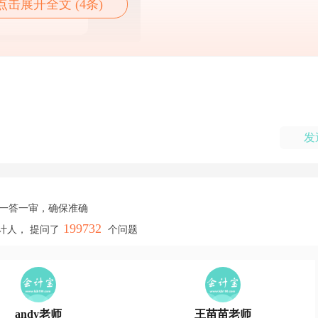
点击展开全文 (4条)
发
，一答一审，确保准确
199732
计人， 提问了
个问题
andy老师
王苗苗老师