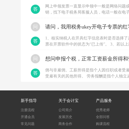
建
网上申领发票一直显示申领中一般是网络问题
答
筑
销，找下电子税务局客服人员，电话一般在电
服
申领，直接到大厅办理，要税局登记过的人带
务。
工
问
程
服
1、核实纳税人在开具红字信息表时是否选择了
务，
答
票在开票软件中的状态为“已上传”。 3、若
是
用户换时间段多尝试几次。 4、若长时间不行
指
新
位协助处理。
想问申报个税，正常工资薪金所得和
问
建、
改
佣与非雇佣。工薪所得是指个人因任职或者受
建
答
受雇有关的其他所得。 劳务报酬是指个人独立
各
种
与被服务单位没有稳定的、连续的劳动人事关
建
筑
物、
新手指导
关于会计宝
产品服务
构
筑
注册流程
公司简介
优秀老师
物
开通会员
发展历史
全部问答
的
工
常见问题
商务合作
购课流程
程