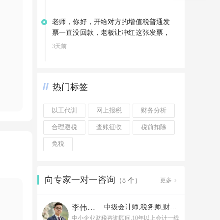
老师，你好，开给对方的增值税普通发
票一直没回款，老板让冲红这张发票，
可以直接冲红吗
3天前
热门标签
以工代训
网上报税
财务分析
合理避税
查账征收
税前扣除
免税
向专家一对一咨询
更多
（8 个）
李伟老师
中级会计师,税务师,财务经理
中小企业财税咨询顾问,10年以上会计一线