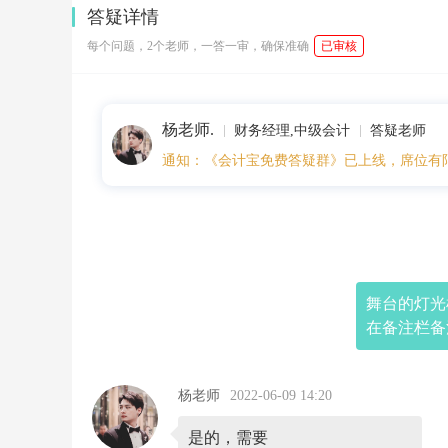
2
答疑详情
0:
3
每个问题，2个老师，一答一审，确保准确
已审核
9
舞
台
的
杨老师.
灯
财务经理,中级会计
答疑老师
光
通知：《会计宝免费答疑群》已上线，席位有
机
电
管
线
及
辅
材
安
舞台的灯光
装
在备注栏备
开
票
是
开
杨老师
2022-06-09 14:20
建
筑
服