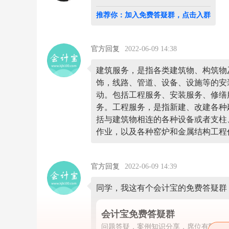
务
的
推荐你：加入免费答疑群，点击入群
范
围
嘛？
这
官方回复
2022-06-09 14:38
需
要
建筑服务，是指各类建筑物、构筑物
在
饰，线路、管道、设备、设施等的安
备
动。包括工程服务、安装服务、修缮
注
栏
务。工程服务，是指新建、改建各种
备
括与建筑物相连的各种设备或者支柱
注
作业，以及各种窑炉和金属结构工程
工
程
名
称
官方回复
2022-06-09 14:39
工
程
地
同学，我这有个会计宝的免费答疑群
址
吗
会计宝免费答疑群
是
的，
问题答疑，案例知识分享，席位有限，