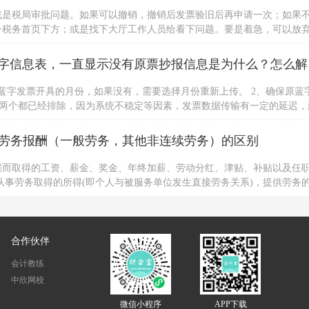
或是税局审批问题。如果可以撤销，撤销后发票验旧后再申请一次；如果
子税务首页下方；或是找下大厅工作人员给看下问题。要是着急，可以放
身份证办理。
请问，我用
蓝字发票开具的月份，如果没有，需要选择月份重新上传。 2、确保原蓝
以上两个都已经排除，因为系统不稳定等因素，发票数据传输有一定的延迟，
，建议用户咨询当地税局处理。若用户强烈要求处理，可详细描述派单到
劳务报酬（一般劳务，其他非连续劳务）的区别
雇而取得的工资、薪金、奖金、年终加薪、劳动分红、津贴、补贴以及任
从事劳务取得的所得(即个人与被服务单位发生直接劳务关系)，提供劳务
系，也没有任何劳动合同关系，其所得也不是以工资薪金形式领取的。
合作伙伴
会计教练
中欣网校
微信小程序
APP下载