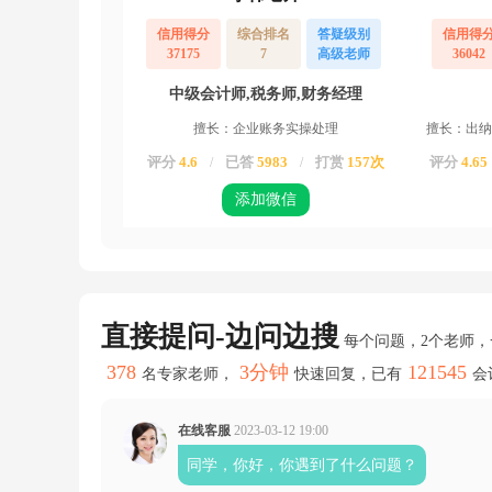
修
缮、
信用得分
综合排名
答疑级别
信用得
装
37175
7
高级老师
36042
饰，
线
中级会计师,税务师,财务经理
路、
管
擅长：企业账务实操处理
擅长：出纳
道、
评分
4.6
已答
5983
打赏
157次
评分
4.65
/
/
设
备、
添加微信
设
施
等
的
安
装
以
直接提问-边问边搜
每个问题，2个老师
及
其
378
3分钟
121545
名专家老师，
快速回复，已有
会
他
工
程
在线客服
2023-03-12 19:00
作
业
同学，你好，你遇到了什么问题？
的