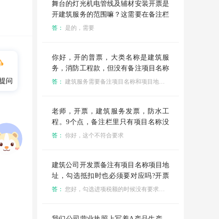
舞台的灯光机电管线及辅材安装开票是
开建筑服务的范围嘛？这需要在备注栏
备注工程名称工程地址吗
答：
是的，需要
你好，开的普票，大类名称是建筑服
务，消防工程款，但没有备注项目名称
和项目地址，这种发票可以用吗
提问
答：
建筑服务需要备注项目名称和项目地址，发票可以退回要求重开
老师，开票，建筑服务发票，防水工
程。9个点，备注栏里只有项目名称没
有项目地址，这票可以用不
答：
你好，这个不符合要求
建筑公司开发票备注有项目名称项目地
址，勾选抵扣时也必须要对应吗?开票
不备注项目名称地址可以吗
答：
您好，勾选进项税额的时候没有要求必须对应勾选的
我们公司营业执照上写着A产品生产、