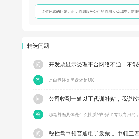
业
务
活
动。
包
括
工
程
精选问题
服
务、
安
开发票显示受理平台网络不通，不能
问
装
服
务、
答
是白盘还是黑盘还是UK
修
缮
服
务、
问
装
饰
答
那笔补贴具体是什么性质的补贴？专款专用的
服
务
和
其
税控盘申领普通电子发票 。申领三四
问
他