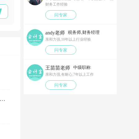
财务工作经验
问专家
andy老师
税务师,财务经理
亲和力强,10年以上行业经验
问专家
王苗苗老师
中级职称
亲和力强,有耐心,7年以上工作
问专家
笔以工代训补贴，我说放在营业外收入，领导说那样就要多交税了，请问我要怎么做呢？领导还说让我问税局，跟税局说这笔补贴直接拿来交员工的社保，这样是不是就不用交税了？请问我该怎么做比较好呢？