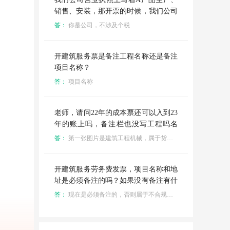
销售、安装，那开票的时候，我们公司
是一般纳税人，（包工包料）安装费开
答：
你是公司，不涉及个税
具9%的专票：项目名称那里是：建筑
服务*A产品安装（填具建筑服务发生
地、项目名称），价税合计9万，开给B
开建筑服务票是备注工程名称还是备注
公司。这样子一来，我们单位除了要交
项目名称？
9%税率的增值税和附加税之外，这张
答：
项目名称
票涉不涉及劳务费个税的缴纳？
老师，请问22年的成本票还可以入到23
年的账上吗，备注栏也没写工程吗名
称，地址，几十万的票，还有个人开的
答：
第一张图片是建筑工程机械，属于货物类，看一下购进的用途是什么，是作为固定资产还是什么
开建筑服务劳务费发票，项目名称和地
址是必须备注的吗？如果没有备注有什
么后果
答：
现在是必须备注的，否则属于不合规发票，不允许税前扣除