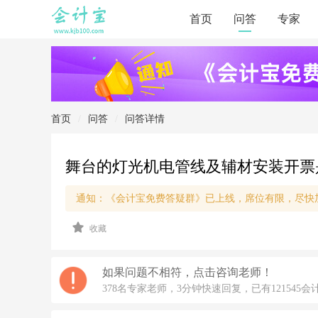
首页
问答
专家
首页
/
问答
/
问答详情
舞台的灯光机电管线及辅材安装开票
通知：《会计宝免费答疑群》已上线，席位有限，尽快
2
收藏
0
2
2/
6/
如果问题不相符，点击咨询老师！
9
378名专家老师，3分钟快速回复，已有121545会
1
4: