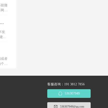
不能撤
弃网上
税务ukey开电子专票的红字信息表，一直显示没有原票抄报信息是为什么？怎么解决？
字发
建议
服务单
职或者
的个人
客服咨询：191 3812 7856
536307949
536307949@qq.com