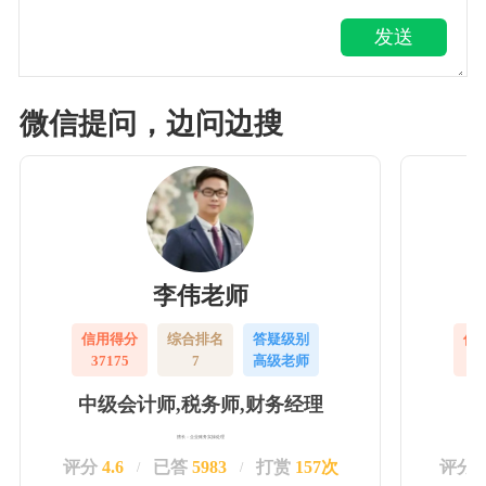
发送
微信提问，边问边搜
李伟老师
信用得分
综合排名
答疑级别
信
37175
7
高级老师
3
中级会计师,税务师,财务经理
擅长：企业账务实操处理
评分
4.6
已答
5983
打赏
157次
评分
/
/