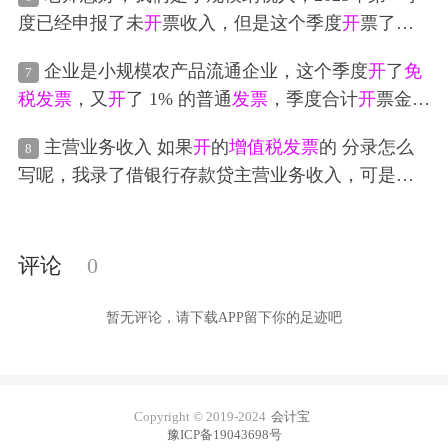
是选成“出口
免税
和其他
免税
优惠
”了，才能出现
免税
度已经申报了未
开
票收入，但是这个季度
开
票了，
税率，其他行业还好说，小规模纳税人销售非自产
那我
开
具的普票和专票这个季度怎么申报呀，是第
农产品，也选这个
免税
税率了，对方也一样能抵扣
企业是小规模农产品流通企业，这个季度
开
了
免
7
一季度已申报未
开
票收入
开
了专票，那就在专票不
了，可按照
增值税
规定，只有自产
开
出的
免税
发票
税
发票
，又
开
了 1% 的普通
发票
，季度合计
开
票金额
含税
销售额
一栏减去这个月
开
具的这张专票是吗，
对方才能够抵扣的啊，得怎么才能区分对方能不能
超了 30 万了，那需要全部交
增值税
吗？
增值税
怎么
普票那就在其他
增值税
发票
销售额
一栏中减去
开
具
主营业务收入 如果
开
的
增值税
发票
的 分录怎么
抵扣的啊？
8
交？按照税局几号政策规定
的已申报金额转为
开
票收入金额是吗
写呢，我录了借银行存款贷主营业务收入，可是最
后主营业务收入的本月合计和税务系统里的当月
免
税
销售额
对应不起来，算了一下差额就是
增值税
发
票
的金额数。
评论
0
暂无评论，请下载APP留下你的足迹吧
Copyright © 2019-2024
会计宝
豫ICP备19043698号