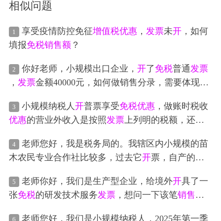
相似问题
享受疫情防控免征
增值税
优惠
，
发票
未
开
，如何
1
填报
免税
销售额
？
你好老师，小规模出口企业，
开
了
免税
普通
发票
2
，
发票
金额40000元，如何做销售分录，需要体现应
交税费一应交
增值税
吗？
免税
普通
发票
，如何计算
小规模纳税人
开
普票享受
免税
优惠
，做账时税收
3
增值税
，是要算不含税
销售额
（40000/1.01）*0.01
优惠
的营业外收入是按照
发票
上列明的税额，还是
计算
增值税
，还是直接以40000乘以0.01作为应交
增
增值税
及附加申报表上的“小微企业
免税
额”列所生成
值税
？
老师您好，我是税务局的。我辖区内小规模的苗
4
的金额呢
木农民专业合作社比较多，过去它
开
票，自产的
开
具
免税
税率，金税盘
开
票软件里带出税率那栏是“出
老师你好，我们是生产型企业，给境外
开
具了一
5
口
免税
和其他
免税
优惠
”，对方抵扣9的进项税，它
张
免税
的研发技术服务
发票
，想问一下该笔
销售额
开
销售苗木
发票
，选1的税率，对方不抵扣。可4.1
在
增值税
附表一中是填在免抵退税还是
免税
服务中
后，小规模纳税人全部3降0，
开
票软件
开
票时，也
老师您好，我们是小规模纳税人，2025年第一季
6