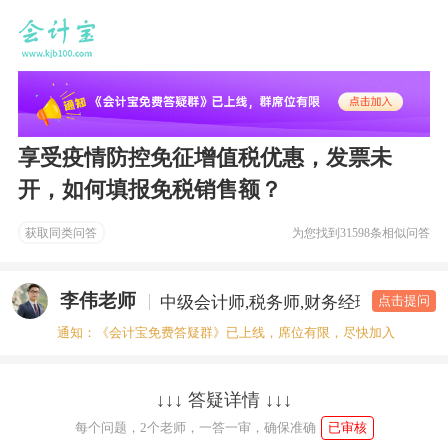
享受疫情防控免征增值税优惠，发票未
开，如何填报免税销售额？
获取同类问答
为您找到
31598条相似问答
李伟老师
中级会计师,税务师,财务经理
答疑老
点击提问
通知：《会计宝免费答疑群》已上线，席位有限，尽快加入
↓↓↓ 答疑详情 ↓↓↓
每个问题，2个老师，一答一审，确保准确
已审核