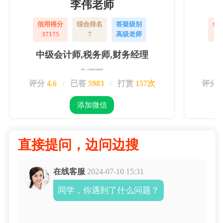
李伟老师
信用得分
综合排名
答疑级别
信
37175
7
高级老师
3
中级会计师,税务师,财务经理
擅长：企业账务实操处理
评分
4.6
已答
5983
打赏
157次
评分
/
/
添加微信
直接提问，边问边搜
在线客服
2024-07-10 15:31
同学，你遇到了什么问题？