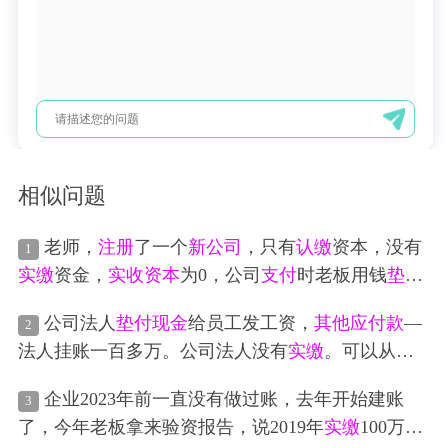
相似问题
老师，
注册
了一个
新公司
，只有
认缴
资本，没有
1
实缴
资金，
实收资本
为0，公司
支付
时老板用钱
垫付
，做借：
现金
或
银行
贷：
其他应付款
--老板，长期这
公司法人
垫付
现金
给员工发工资，
其他应付款
—
2
样做合适吗？
法人挂账一百多万。公司法人没有
实缴
。可以从企
业
银行
账上归还借支法人的钱吗，还有就是
现金
发
企业2023年前一直没有做过账，去年开始建账
3
放的工资需要哪些附件作为凭证
了，今年老板拿来验资报告，说2019年
实缴
100万入