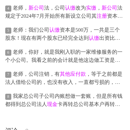
了
银行
账，现在要求
实收资本
入账，这个怎么做账
老师，
新公司
法，公司
认缴
改为
实缴
，
新公司
法
4
啊，关键是19年的
银行
账补不起来了，但确实有回
规定于2024年7月开始所有新设立公司其
注册
资本必
单证明
实缴
了，借方我不知道用什么科目来过渡，
须在5年内
实缴
到位。这个是指新
注册
的公司，那么
现在账上的资产包括
其他应付款
还有所有者权益都
老师：我们公司
认缴
资本是500万，一共是三个
5
以前
注册
的公司呢？
动不了
股东！现在有两个股东已经完全达到
认缴
出资比例
并且已经超过
认缴
额！另外一个股东并未
认缴
一分
老师，你好，就是我刚入职的一家维修服务的一
6
钱！所以现在
新公司
法不是规定五年内必须
实缴
注
个小公司。我看之前的会计就是他这边做工资是直
册
资本吗？所以我的问题是：那两个超过
认缴
比例
接挂在法人账上，
其他应付款
法人。然后在
现金
给
的股东做账的时候是继续做
实收资本
，还是超出比
老师，公司注销，有
其他应付款
，等于之前都是
7
法人。这样是可以的吗？这家，因为虽然说开了
例做资本公积？全做
实收资本
的话就可以立即满足
法人借给公司的，也没有收入，一直都亏损的，账
票，但多数都是给的
现金
，因为是维修电器管道啥
新公司
法的规定！
上还没有钱，注销得调平了，然后，入点
实收资本
的大多给
现金
或者微信
支付
。很少会转到公户上，j
我家总公司子公司内账想做一套账，但是所有钱
8
，
实缴
进
银行
账户，就能还法人钱了，交点印花
就导致
现金
会更多，
银行
可能就几百几千这样子。
都得到总公司法人
现金
卡再转总公司基本户再转子
税，这种可以吧？
公司基本户付出或转子公司
现金
卡付出，每次都得
这样走一圈。有几个问题请老师帮忙解答一下1.
现金
卡用一张就行吧2.法人存入总公司
现金
卡做
其他应付