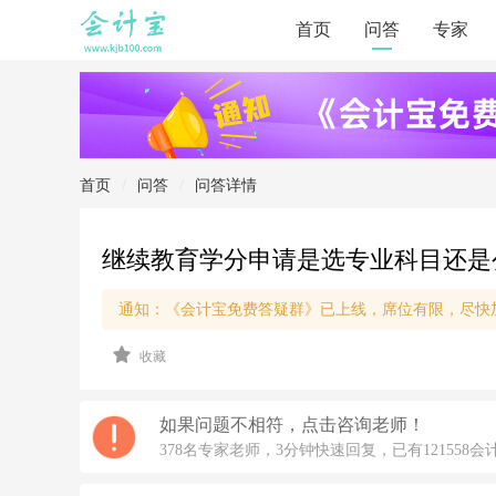
首页
问答
专家
首页
/
问答
/
问答详情
继续教育学分申请是选专业科目还是
通知：《会计宝免费答疑群》已上线，席位有限，尽快
2
收藏
0
2
6/
5/
如果问题不相符，点击咨询老师！
2
378名专家老师，3分钟快速回复，已有121558会
9
1