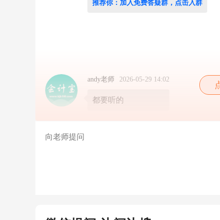
专
推荐你：加入免费答疑群，点击入群
业
科
目
和
公
需
科
目
andy老师
2026-05-29 14:02
都
需
都要听的
要
申
请
好
吧，
只
学
一
个
不
行
是
吗？
都