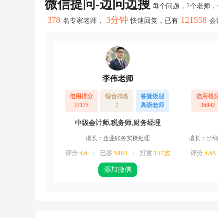
微信提问-边问边搜
要
每个问题，2个老师
听
378
3分钟
121558
名专家老师，
快速回复，已有
会
的
好
像
专
业
科
目
李伟老师
占
比
信用得分
综合排名
答疑级别
信用得
6
37175
7
高级老师
36042
0
分，
中级会计师,税务师,财务经理
公
需
擅长：企业账务实操处理
擅长：出纳
科
目
评分
4.6
已答
5983
打赏
157次
评分
4.65
/
/
占
添加微信
3
0
分
两
个
分