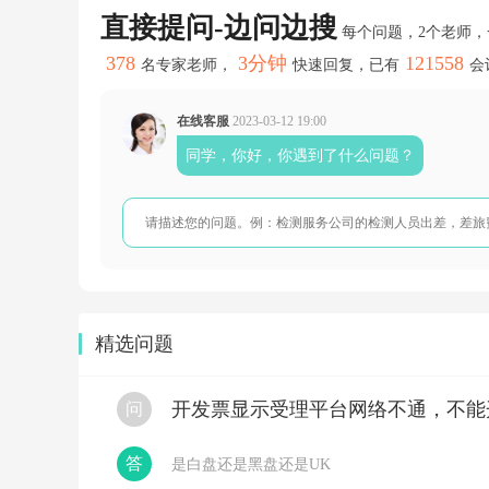
数
直接提问-边问边搜
是
每个问题，2个老师
加
378
3分钟
121558
名专家老师，
快速回复，已有
会
一
起
的
在线客服
2023-03-12 19:00
吗？
要
同学，你好，你遇到了什么问题？
考
试
吗？
每
节
课
听
完
后
精选问题
有
测
试
题，
开发票显示受理平台网络不通，不能
问
这
个
要
答
是白盘还是黑盘还是UK
做，