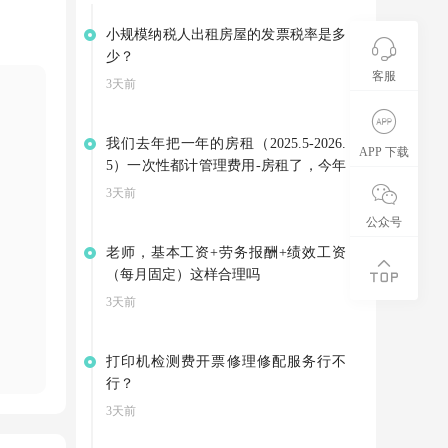
小规模纳税人出租房屋的发票税率是多
少？
客服
3天前
我们去年把一年的房租（2025.5-2026.
APP 下载
5）一次性都计管理费用-房租了，今年
因为3月份就搬到新地址了，是向别家
3天前
租赁房屋，集团退回我们4-5月的房
公众号
租。可以不调整以前年度损益，把集团
老师，基本工资+劳务报酬+绩效工资
的退款计入其他应付款，等支付今年的
（每月固定）这样合理吗
房租是在转到管理费用——房租吗？
3天前
打印机检测费开票修理修配服务行不
行？
3天前