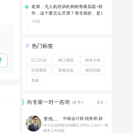
老师，无人机培训机构销售模拟器+软
件，这个要怎么开票？算含税价。是1
3%吗
3天前
热门标签
以工代训
网上报税
财务分析
合理避税
查账征收
税前扣除
免税
向专家一对一咨询
更多
（8 个）
李伟老师
中级会计师,税务师,财务经理
中小企业财税咨询顾问,10年以上会计一线
财务工作经验