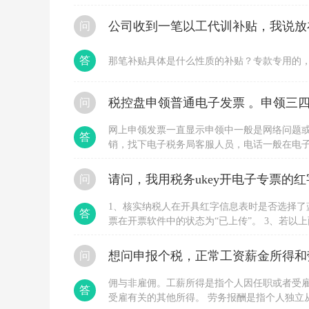
达
标
问
后
才
累
答
那笔补贴具体是什么性质的补贴？专款专用的
计
分
值
税控盘申领普通电子发票 。申领三四
问
错
了
网上申领发票一直显示申领中一般是网络问题
可
答
以
销，找下电子税务局客服人员，电话一般在电
重
申领，直接到大厅办理，要税局登记过的人带
做
问
吧？
不
达
1、核实纳税人在开具红字信息表时是否选择了
答
标
票在开票软件中的状态为“已上传”。 3、若
可
用户换时间段多尝试几次。 4、若长时间不行
以
位协助处理。
想问申报个税，正常工资薪金所得和
问
重
复
测
佣与非雇佣。工薪所得是指个人因任职或者受
答
试，
受雇有关的其他所得。 劳务报酬是指个人独立
题