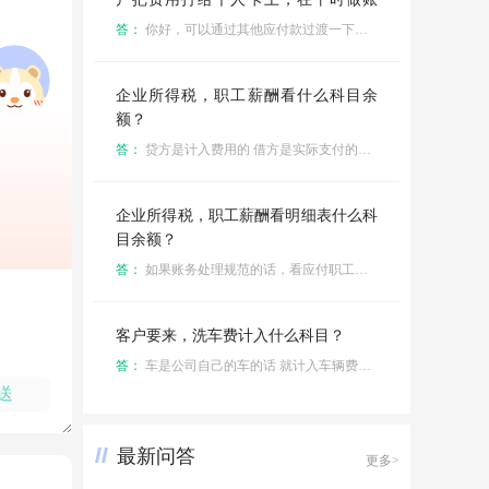
时，到底要不要通过其他应付款科目过
答：
你好，可以通过其他应付款过渡一下，这样后面方便查询给谁报销的
渡呢？
企业所得税，职工薪酬看什么科目余
额？
答：
贷方是计入费用的 借方是实际支付的金额
企业所得税，职工薪酬看明细表什么科
目余额？
答：
如果账务处理规范的话，看应付职工薪酬的科目余额表
客户要来，洗车费计入什么科目？
答：
车是公司自己的车的话 就计入车辆费用就行
送
最新问答
更多>