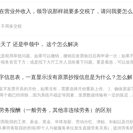
公司收到一
，不用多交税
天了 还是申领中， 这个怎么解决
或是税局审批问题。如果可以撤销，撤销后发票验旧后再申请一次；如果
子税务首页下方；或是找下大厅工作人员给看下问题。要是着急，可以放
身份证办理。
请问，我用
蓝字发票开具的月份，如果没有，需要选择月份重新上传。 2、确保原蓝
以上两个都已经排除，因为系统不稳定等因素，发票数据传输有一定的延迟，
，建议用户咨询当地税局处理。若用户强烈要求处理，可详细描述派单到
劳务报酬（一般劳务，其他非连续劳务）的区别
雇而取得的工资、薪金、奖金、年终加薪、劳动分红、津贴、补贴以及任
从事劳务取得的所得(即个人与被服务单位发生直接劳务关系)，提供劳务