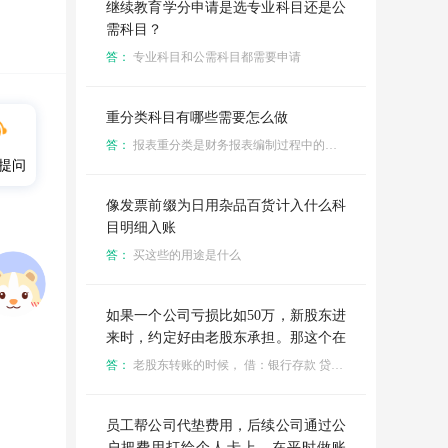
继续教育学分申请是选专业科目还是公
需科目？
答：
专业科目和公需科目都需要申请
重分类科目有哪些需要怎么做
答：
报表重分类是财务报表编制过程中的一项重要工作，核心原则是“调表不调账”，即不调整明细账和总账，仅根据明细科目的期末余额对报表项目余额进行重新归类，以更准确地反映企业的财务状况。
提问
像发票前缀为日用杂品百货计入什么科
目明细入账
答：
买这些的用途是什么
如果一个公司亏损比如50万，新股东进
来时，约定好由老股东承担。那这个在
财务上应该进什么科目，本质是是老股
答：
老股东转账的时候， 借：银行存款 贷：资本公积—资本溢价
东送一笔钱给公司来补亏空。
员工帮公司代垫费用，后续公司通过公
户把费用打给个人卡上，在平时做账