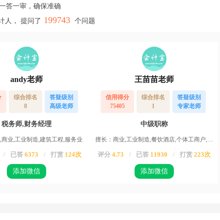
，一答一审，确保准确
199743
计人， 提问了
个问题
andy老师
王苗苗老师
分
综合排名
答疑级别
信用得分
综合排名
答疑级别
8
高级老师
75405
1
专家老师
税务师,财务经理
中级职称
,商业,工业制造,建筑工程,服务业
擅长：商业,工业制造,餐饮酒店,个体工商户,服务业,运输业,物业,农业,高新企业,其他行业
已答
6373
打赏
124次
评分
4.73
已答
11930
打赏
223次
/
/
/
/
添加微信
添加微信