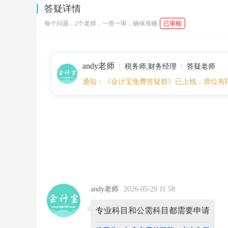
1:
答疑详情
5
7:
每个问题，2个老师，一答一审，确保准确
已审核
1
5
继
续
andy老师
教
税务师,财务经理
答疑老师
育
通知：《会计宝免费答疑群》已上线，席位有
学
分
申
请
是
选
专
业
科
目
还
是
andy老师
2026-05-29 11:58
公
需
专业科目和公需科目都需要申请
科
目？