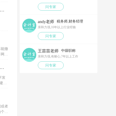
问专家
笔以工代训补贴，我说放在营业外收入，领导说那样就要多交税了，请问我要怎么做呢？领导还说让我问税局，跟税局说这笔补贴直接拿来交员工的社保，这样是不是就不用交税了？请问我该怎么做比较好呢？
andy老师
税务师,财务经理
亲和力强,10年以上行业经验
问专家
不能撤
王苗苗老师
中级职称
弃网上
亲和力强,有耐心,7年以上工作
问专家
税务ukey开电子专票的红字信息表，一直显示没有原票抄报信息是为什么？怎么解决？
字发
建议
服务单
职或者
的个人