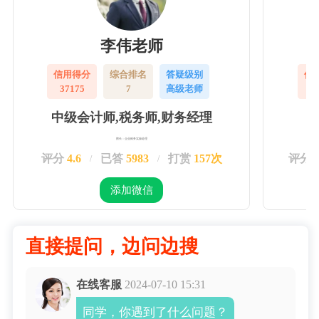
李伟老师
信用得分
综合排名
答疑级别
信
37175
7
高级老师
3
中级会计师,税务师,财务经理
擅长：企业账务实操处理
评分
4.6
已答
5983
打赏
157次
评分
/
/
添加微信
直接提问，边问边搜
在线客服
2024-07-10 15:31
同学，你遇到了什么问题？