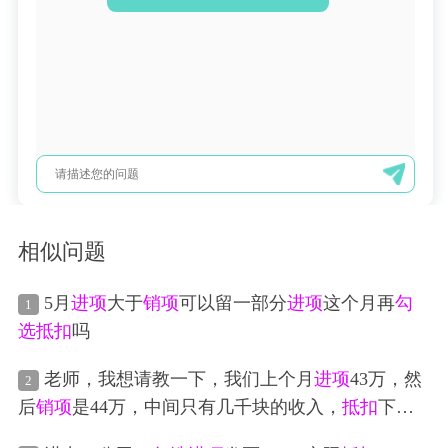
相似问题
5月
进项
大于
销项
可以留一部分
进项
这个月再
勾
1
选
抵扣
吗
老师，我想请教一下，我们上个月
进项
43万，然
2
后
销项
是44万，中间只有几千块的收入，
抵扣
下来
税负只有0.01%，老板想多就交点税，但是3张
进项