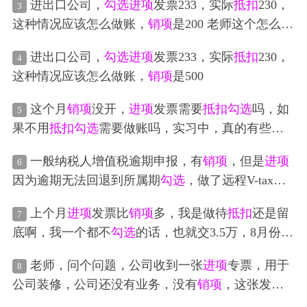
进出口公司，
勾选
进项
发票233，实际
抵扣
230，
3
票票面都是10多w，这种情况下我全
勾选
的话，交税
这种情况应该怎么做账，
销项
是200 老师这个怎么做
才交400多，要怎么处理才可以多交点税，但是只
勾
账
选
2张的话，税又太多了
进出口公司，
勾选
进项
发票233，实际
抵扣
230，
4
这种情况应该怎么做账，
销项
是500
这个月
销项
没开，
进项
发票需要
抵扣
勾选
吗，如
5
果不用
抵扣
勾选
需要做账吗，实习中，真的有些不
太懂这个
一般纳税人增值税逾期申报，有
销项
，但是
进项
6
因为逾期无法回退到所属期
勾选
，做了远程V-tax，
税局人员说没
勾选
就不能
抵扣
，现在改制度也没有
上个月
进项
发票比
销项
多，我是做待
抵扣
还是留
7
专属专管了，请问这种问题还可以怎么处理呢？
底啊，我一个都不
勾选
的话，也就交3.5万，8月份也
交了4.7万的税，这个月也不能不交吧
老师，问个问题，公司收到一张
进项
专票，用于
8
公司装修，公司还没有业务，没有
销项
，这张发票
用
勾选
抵扣
吗？