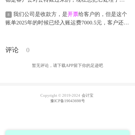
证信息回退 供应商
发票
红冲
了
件的退回的已经算入成本里了
付款
了，然后5月份已
直接做无票收入？如果客户要
开票
再进行
红冲
吗？
经
开票
了
付款
付给物流商1251678.32+4019.64，但下
我们公司是收款方，是
开票
给客户的，但是这个
8
个月的账单有做了负数退回了，收到的账单里做了
账单2025年的时候已经入账运费7000.5元，客户还没
负数上个月退回金额-239.15元加-4145.59元，收到了
有
付款
给我们，还没有开
发票
，现在5月份是我要
付
5月份的账单顺丰账单抵免了4384.74元退回的，但是
款
给客户退回的是货值赔偿款30000，不是退回运费
物流商的账单退回的都是抵免到顺丰的账单，哪我
的，我应该是要找客户开
发票
吗，但是客户要求我
评论
0
是不是本来是速运的账单退回的，但是抵免到顺丰
们对私付这个货值赔偿给他们，可以对公转私吗？
的账单，这个可以吗，然后5月份
开票
的话我也是只
暂无评论，请下载APP留下你的足迹吧
开的
发票
是抵免顺丰后的
发票
Copyright © 2019-2024
会计宝
豫ICP备19043698号