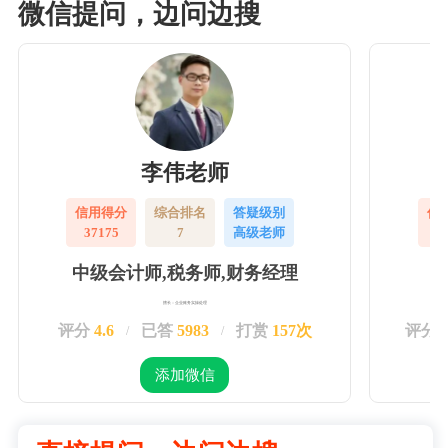
微信提问，边问边搜
李伟老师
信用得分
综合排名
答疑级别
信
37175
7
高级老师
3
中级会计师,税务师,财务经理
擅长：企业账务实操处理
评分
4.6
已答
5983
打赏
157次
评分
/
/
添加微信