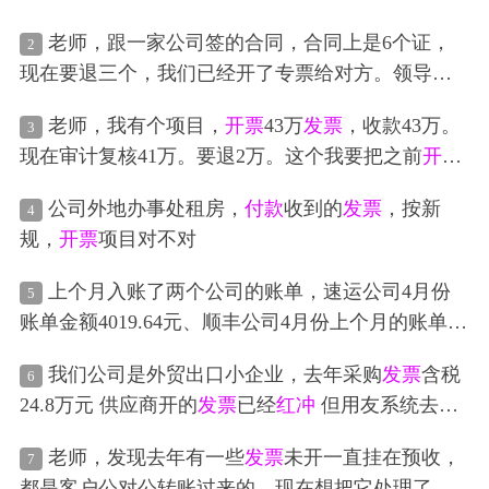
还有10000元已
付款
没给他
开票
，那我
退款
这10000
老师，跟一家公司签的合同，合同上是6个证，
2
元可不可以不从前面的
发票
红冲
，直接用后面这没
现在要退三个，我们已经开了专票给对方。领导问
开
发票
的10000元相互
抵消
，就是后面这10000元也
可以签订个终止合同的协议，
付款
给他们，他们
开
不开
发票
了，前面的已
开票
也不
红冲
了，这样做可
老师，我有个项目，
开票
43万
发票
，收款43万。
3
票
给我们吗？应该是要
红冲
部分
发票
和退部分款给
以吗
现在审计复核41万。要退2万。这个我要把之前
开票
他们才对吧
红冲
吗。然后
退款
要写说明，凭审计报告
退款
吗
公司外地办事处租房，
付款
收到的
发票
，按新
4
规，
开票
项目对不对
上个月入账了两个公司的账单，速运公司4月份
5
账单金额4019.64元、顺丰公司4月份上个月的账单金
额1251678.32元，上个月已经入账了，上个月两个公
我们公司是外贸出口小企业，去年采购
发票
含税
6
司入账凭证分开入账了借主营业务成本1251678.32元
24.8万元 供应商开的
发票
已经
红冲
但用友系统去年
+4019.64元 贷应付账款1251678.32元+4019.64元，但
未做红字 今年做红字的话 会触控风险吗 之前是出口
是上个月入账的这两个账单成本有包含了退回件-23
老师，发现去年有一些
发票
未开一直挂在预收，
7
抵扣勾选 但因为货源地不一致 无法退税 做了进货凭
9.15元加-4145.59元，其中上个月入账的账单里有退
都是客户公对公转账过来的，现在想把它处理了，