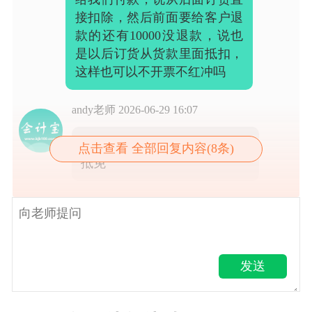
接扣除，然后前面要给客户退
款的还有10000没退款，说也
是以后订货从货款里面抵扣，
这样也可以不开票不红冲吗
andy老师
2026-06-29 16:07
可以啊，可以从后面的货款里
点击查看 全部回复内容(8条)
抵免
发送