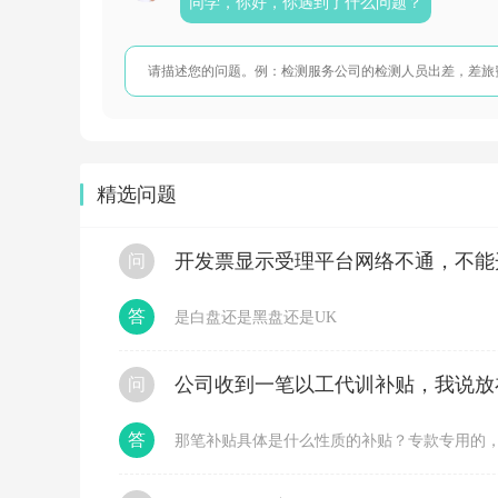
同学，你好，你遇到了什么问题？
时
候
借
应
交
税
费-
未
交
精选问题
增
值
税
d
开发票显示受理平台网络不通，不能
问
a
i
银
答
是白盘还是黑盘还是UK
行
存
款
问
余
额
小
答
那笔补贴具体是什么性质的补贴？专款专用的
于
零
：