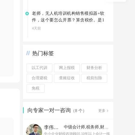
老师，无人机培训机构销售模拟器+软
件，这个要怎么开票？算含税价。是1
3%吗
4天前
热门标签
以工代训
网上报税
财务分析
合理避税
查账征收
税前扣除
免税
向专家一对一咨询
更多
（8 个）
李伟老师
中级会计师,税务师,财务经理
中小企业财税咨询顾问,10年以上会计一线