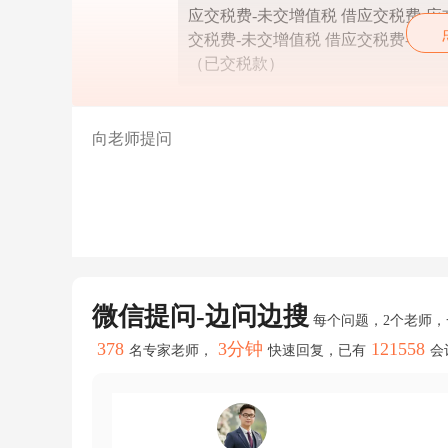
款
应交税费-未交增值税 借应交税费-应
等
交税费-未交增值税 借应交税费-未交增
之
后
（已交税款）
的
余
额
进
行
结
转。
余
额
大
于
零：
借
微信提问-边问边搜
应
每个问题，2个老师
交
378
3分钟
121558
税
名专家老师，
快速回复，已有
会
费-
应
交
增
值