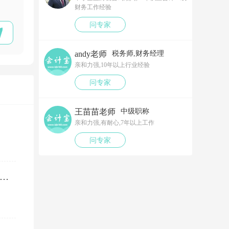
财务工作经验
问专家
andy老师
税务师,财务经理
亲和力强,10年以上行业经验
问专家
王苗苗老师
中级职称
亲和力强,有耐心,7年以上工作
问专家
笔以工代训补贴，我说放在营业外收入，领导说那样就要多交税了，请问我要怎么做呢？领导还说让我问税局，跟税局说这笔补贴直接拿来交员工的社保，这样是不是就不用交税了？请问我该怎么做比较好呢？