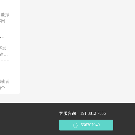
不能撤
弃网上
税务ukey开电子专票的红字信息表，一直显示没有原票抄报信息是为什么？怎么解决？
字发
建议
服务单
职或者
的个人
客服咨询：191 3812 7856
536307949