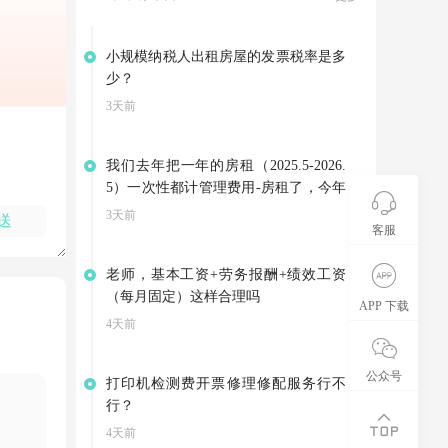
小规模纳税人出租房屋的发票税率是多
少？
3天前
我们去年把一年的房租（2025.5-2026.
5）一次性都计管理费用-房租了，今年
因为3月份就搬到新地址了，是向别家
3天前
送
客服
租赁房屋，集团退回我们4-5月的房
租。可以不调整以前年度损益，把集团
老师，基本工资+劳务报酬+绩效工资
的退款计入其他应付款，等支付今年的
（每月固定）这样合理吗
房租是在转到管理费用——房租吗？
APP 下载
4天前
公众号
打印机检测费开票修理修配服务行不
行？
4天前