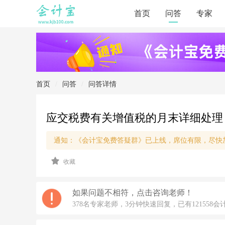
首页
问答
专家
首页
/
问答
/
问答详情
应交税费有关增值税的月末详细处理
通知：《会计宝免费答疑群》已上线，席位有限，尽快
2
收藏
0
2
0/
4/
如果问题不相符，点击咨询老师！
7
378名专家老师，3分钟快速回复，已有121558会
1
9: