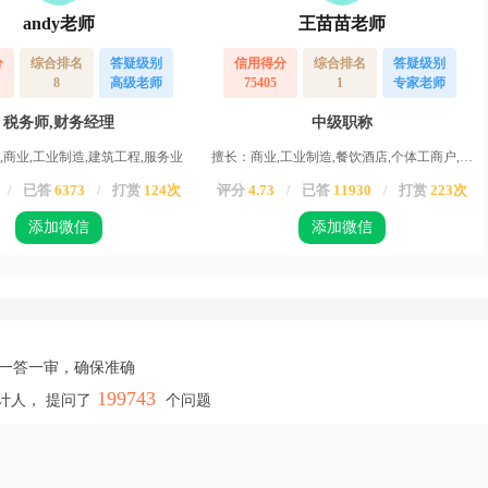
andy老师
王苗苗老师
分
综合排名
答疑级别
信用得分
综合排名
答疑级别
8
高级老师
75405
1
专家老师
税务师,财务经理
中级职称
,商业,工业制造,建筑工程,服务业
擅长：商业,工业制造,餐饮酒店,个体工商户,服务业,运输业,物业,农业,高新企业,其他行业
已答
6373
打赏
124次
评分
4.73
已答
11930
打赏
223次
/
/
/
/
添加微信
添加微信
，一答一审，确保准确
199743
计人， 提问了
个问题