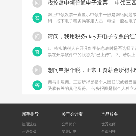
税控盘申领普通电子发票 。申领三四
问
借
应
网上申领发票一直显示申领中一般是网络问题
交
答
税
销，找下电子税务局客服人员，电话一般在电
费-
申领，直接到大厅办理，要税局登记过的人带
未
问
交
增
值
1、核实纳税人在开具红字信息表时是否选择了
答
税
票在开票软件中的状态为“已上传”。 3、若
d
用户换时间段多尝试几次。 4、若长时间不行
a
位协助处理。
想问申报个税，正常工资薪金所得和
i
问
应
交
佣与非雇佣。工薪所得是指个人因任职或者受
答
税
受雇有关的其他所得。 劳务报酬是指个人独立
费-
与被服务单位没有稳定的、连续的劳动人事关
应
交
增
值
新手指导
关于会计宝
产品服务
税
注册流程
（转
公司简介
优秀老师
出
开通会员
发展历史
全部问答
多