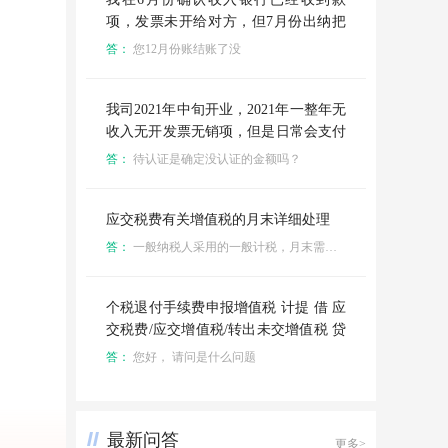
一种，另外一种不被选择的方法有什么
项，发票未开给对方，但7月份出纳把
问题？
发票开给对方了，我没有检查账目又做
答：
您12月份账结账了没
了一笔收入，这个收入用了别的款项做
了收入，我没检查，这月检查一下6月7
月份的账发现了这个错误，6月份借银
我司2021年中旬开业，2021年一整年无
行存款，贷，主营业务收入，应交税
收入无开发票无销项，但是日常会支付
费，增值税销项税，7月份收到发票，
一些费用收到专票，每个月在申报增值
答：
待认证是确定没认证的金额吗？
我又做了，借银行存款，贷主营业务收
税的时候，会认证一小部分进项发票，
入，应交税费-销项税额，7月份的款已
并做对应的分录（借：应交税费-应交
经在6月份收到，但我用了别的银行存
增值税-进项税额。 贷：应交税费-待认
应交税费有关增值税的月末详细处理
款入了这个账，咋处理
证进项税额），年底了，现在在待认证
答：
一般纳税人采用的一般计税，月末需要按照：销项-进项+进项税转出-已交税款等之后的余额 进行结转。 余额大于零： 借 应交税费-应交增值税（转出未交增值税） 贷 应交税费-未交增值税 次月申报的时候 借应交税费-未交增值税 贷银行存款 余额小于零 ： 借应交税费-未交增值税 贷应交税费-应交增值税（转出多交增值税） 次月不需要缴纳增值税，会在增值税申报表中留抵。
进项税额和进项税额这两个科目下面有
余额，需要做其他会计分录吗？还是等
到次年有销项税额的时候再做处理？
个税退付手续费申报增值税 计提 借 应
交税费/应交增值税/转出未交增值税 贷
应交增值税/未交增值税
答：
您好， 请问是什么问题
最新问答
更多>