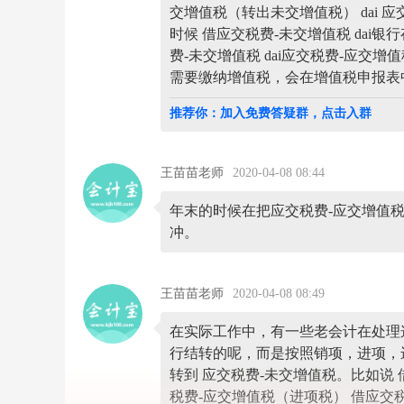
采
交增值税（转出未交增值税） dai 
用
时候 借应交税费-未交增值税 dai银
的
一
费-未交增值税 dai应交税费-应交
般
需要缴纳增值税，会在增值税申报表
计
税，
推荐你：加入免费答疑群，点击入群
月
末
需
要
王苗苗老师
2020-04-08 08:44
按
照：
年末的时候在把应交税费-应交增值
销
冲。
项-
进
项
+进
王苗苗老师
2020-04-08 08:49
项
税
转
在实际工作中，有一些老会计在处理
出-
行结转的呢，而是按照销项，进项，
已
转到 应交税费-未交增值税。比如说 借
交
税
税费-应交增值税（进项税） 借应交税