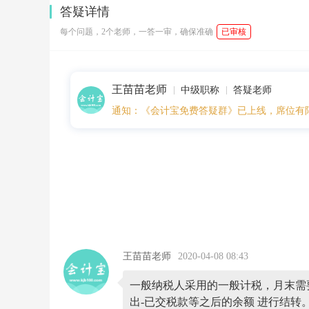
1
答疑详情
8:
1
每个问题，2个老师，一答一审，确保准确
已审核
7
应
交
税
王苗苗老师
费
中级职称
答疑老师
有
通知：《会计宝免费答疑群》已上线，席位有
关
增
值
税
的
月
末
详
细
处
理
一
王苗苗老师
2020-04-08 08:43
般
纳
一般纳税人采用的一般计税，月末需
税
人
出-已交税款等之后的余额 进行结转。