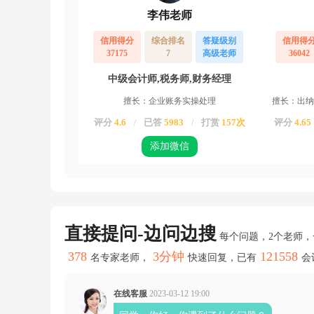
税
李伟老师
（转
出
信用得分
综合排名
答疑级别
信用得
未
37175
7
高级老师
36042
交
增
中级会计师,税务师,财务经理
值
税）
擅长：企业账务实操处理
擅长：出纳
d
a
评分
4.6
已答
5983
打赏
157次
评分
4.65
/
/
i
应
添加微信
交
税
费-
未
交
增
直接提问-边问边搜
值
每个问题，2个老师
税
378
3分钟
121558
名专家老师，
快速回复，已有
会
次
月
申
在线客服
2023-03-12 19:00
报
的