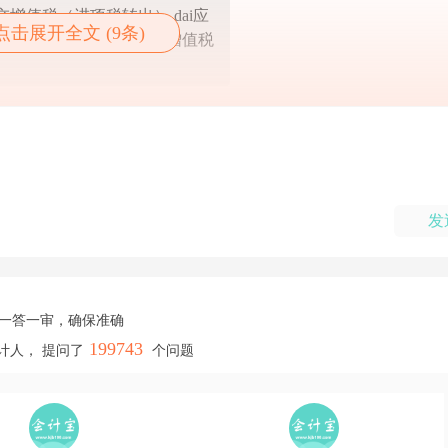
交增值税（进项税转出） dai应
点击展开全文 (9条)
值税 dai应交税费-应交增值税
发
，一答一审，确保准确
199743
计人， 提问了
个问题