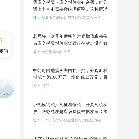
我应交税费～应交增值税有余额，但是
我上个月不需要缴纳增值税，这种情况
是怎么回事？（我有加计扣除，我销项
答：
你看下你的余额与加计抵减是否一致
税额减进项税费，减掉加计扣除后不需
要缴税，但我没有做账务处理）
老师好，这几年做账的时候增值税都是
借应交税费增值税贷银行存款。没有做
过其他账务处理，月末年末年末也没有
提问
答：
老师再看你的图片
结转过，请老师详细给一下增值税的处
理分录，怎么才能结转平，谢谢
甲公司因地震灾害回损一批，外购原材
料成本为100万元，增值税13万元，另
毁损一匹自产库存商品际成本为800万
答：
ABC
元，在批准之前，下列会计处理正确的
有 A，借记待处理财产损益科目913万
元 B，贷记原材料科目100万元 C，待
小规模纳税人免征增值税，开具免税发
记库存商品科目800万元 D，代记应交
票。账务处理是应该直接根据发票金额
税费，应交增值税进项税额转出科目13
确认收入，还是应该按照小规模纳税人
答：
（十）关于小微企业免征增值税的会计处理规定。 小微企业在取得销售收入时，应当按照税法的规定计算应交增值税，并确认为应交税费，在达到增值税制度规定的免征增值税条件时，将有关应交增值税转入当期损益。
万元
正常税点百分之3计提应交税费，等到
季度末判断不用交税然后从应交税金转
其他收益？这两种处理方法应该选择哪
我在6月份确认收入银行已经收到款