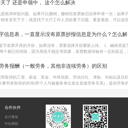
天了 还是申领中， 这个怎么解决
或是税局审批问题。如果可以撤销，撤销后发票验旧后再申请一次；如果
子税务首页下方；或是找下大厅工作人员给看下问题。要是着急，可以放
身份证办理。
请问，我用
蓝字发票开具的月份，如果没有，需要选择月份重新上传。 2、确保原蓝
以上两个都已经排除，因为系统不稳定等因素，发票数据传输有一定的延迟，
，建议用户咨询当地税局处理。若用户强烈要求处理，可详细描述派单到
劳务报酬（一般劳务，其他非连续劳务）的区别
雇而取得的工资、薪金、奖金、年终加薪、劳动分红、津贴、补贴以及任
从事劳务取得的所得(即个人与被服务单位发生直接劳务关系)，提供劳务
系，也没有任何劳动合同关系，其所得也不是以工资薪金形式领取的。
合作伙伴
会计教练
中欣网校