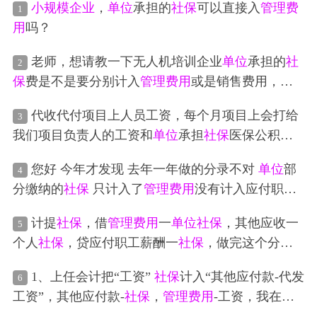
小规模企业
，
单位
承担的
社保
可以直接入
管理费
1
用
吗？
老师，想请教一下无人机培训企业
单位
承担的
社
2
保
费是不是要分别计入
管理费用
或是销售费用，主
营业务成本？
代收代付项目上人员工资，每个月项目上会打给
3
我们项目负责人的工资和
单位
承担
社保
医保公积金
部分。现在做账是这样：1月份做账2023年12月份工
您好 今年才发现 去年一年做的分录不对
单位
部
4
资表，项目人员12月还在项目上，1月返回总部。20
分缴纳的
社保
只计入了
管理费用
没有计入应付职工
24年1月支付
单位
部分公积金和
社保
医保的时候，还
薪酬 怎么办
要挂往来吗？还是直接计入总部的
管理费用
—员工
计提
社保
，借
管理费用
一
单位
社保
，其他应收一
5
工资？
个人
社保
，贷应付职工薪酬一
社保
，做完这个分录
之后
管理费用
和其他应收款均有余额该怎么办
1、上任会计把“工资”
社保
计入“其他应付款-代发
6
工资”，其他应付款-
社保
，
管理费用
-工资，我在新
建帐时完成后，又录了一个月的账，发现我
管理费