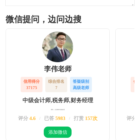
微信提问，边问边搜
李伟老师
信用得分
综合排名
答疑级别
信
37175
7
高级老师
3
中级会计师,税务师,财务经理
擅长：企业账务实操处理
评分
4.6
已答
5983
打赏
157次
评分
/
/
添加微信