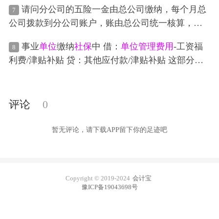
请问分公司的五险一金由总公司缴纳，每个月总
7
用
-
社保
单位
部分计提怎么体现，然后其他应付款-
社
公司拨款到分公司账户，账由总公司统一核算，分
保
没反应 ，不清楚怎么办 ​不明白人家这么写工资
社
公司是非独立核算，请问以下分录是否正确，请老
保
是怎么来的
事业
单位
缴纳
社保
中 借：
单位
管理费用
-工资福
8
板帮忙检查 1：计提（公司） 借：
管理费用
或销售
利费/津贴补贴 贷：其他应付款/津贴补贴 这部分是
费用-
社保
-分公司 29409.58
管理费用
或销售费用-公
这么算的
积金-分公司 7689.2 贷：应付职工薪酬-五险一金-分
公司 37098.78 2：总公司转分公司账户 借：其他应
评论
0
收款-内部往来-分公司 57969.34 贷：银行存款-总公
司 57969.34 3：缴费（公司+个人）明细：缴纳五险
暂无评论，请下载APP留下你的足迹吧
一金 借：应付职工薪酬-
社保
（
单位
缴纳部分）-分
公司29409.58 -公积
Copyright © 2019-2024
会计宝
豫ICP备19043698号