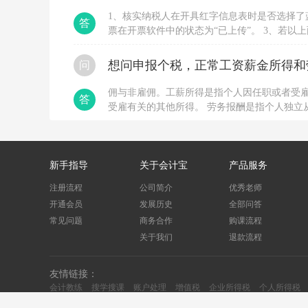
额
1、核实纳税人在开具红字信息表时是否选择了
税
答
票在开票软件中的状态为“已上传”。 3、若
额
用户换时间段多尝试几次。 4、若长时间不行
税
率
位协助处理。
想问申报个税，正常工资薪金所得和
问
是
否
佣与非雇佣。工薪所得是指个人因任职或者受
存
答
受雇有关的其他所得。 劳务报酬是指个人独立
在
无
与被服务单位没有稳定的、连续的劳动人事关
票
收
入
新手指导
关于会计宝
产品服务
3
月
注册流程
公司简介
优秀老师
份
开通会员
发展历史
全部问答
开
具
常见问题
商务合作
购课流程
的
关于我们
退款流程
专
票
金
友情链接：
额
会计教练
搜学搜课
账户处理
增值税
企业所得税
个人所得税
税
额