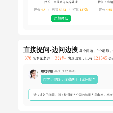
擅长：企业账务实操处理
擅长：出纳
亲，
你
评分
4.6
已答
5983
打赏
157次
评分
4.65
/
/
根
据
添加微信
老
师
的
要
求
说
一
直接提问-边问边搜
每个问题，2个老师
下
具
378
3分钟
121545
名专家老师，
快速回复，已有
会
体
的
数
在线客服
2023-03-12 19:00
据
同学，你好，你遇到了什么问题？
老
师
在
表
中
给
你
展