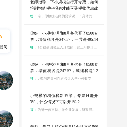
老师指导一下小规模自行开专票，如何
填制增值税申报表才能享受税收优惠政
策！ 含税销售额332965.17 增值税3329.
答：
亲，你根据老师的要求说一下具体的数据老师在表中给你展示一下：1-2月份开具的专票金额 税额 税率 普通发票的金额 税额 税率 是否存在无票收入 3月份开具的专票 金额 税额 税率 普通发票金额 税额 税率 是否存在无票收入 是否存在其他的特殊的免税事项
65
你好，小规模7月和8月各代开了8500专
票，增值税各是247.57，一共是495.14
城建税一共是2.48.银行已扣款。现在10
提问
答：
1分钱是四舍五入形成的，账上可以计入营业外支出
月报增值税申报表，本期税额是495 .1
5，本期预缴税额495.14，已缴纳的城
建税是2.47。但我实际账上两张发票的
你好，小规模7月和8月各代开了8500专
城建税是2.48，不知道这一分钱我怎么
票，增值税各是247.57，城建税是1.2
在账上做分录
4。现在10月报增值税申报表，本期税
答：
0.01的差异可以直接计入营业外收支
额是495.15，本期预缴税额495.14，已
缴纳的城建税是2.47。但我实际账上两
张发票的城建税是2.48，不知道账需不
小规模的增值税新政策，专票只能开
需要调呢
3%，什么情况下可以开1%？
答：
为进一步支持小微企业发展，财政部、税务总局日前发布《关于对增值税小规模纳税人免征增值税的公告》，明确自2022年4月1日至2022年12月31日，对小规模纳税人适用3%征收率的应税销售收入，免征增值税；对适用3%预征率的预缴增值税项目，暂停预缴增值税。
老师，您好！这个连续12个月不超500