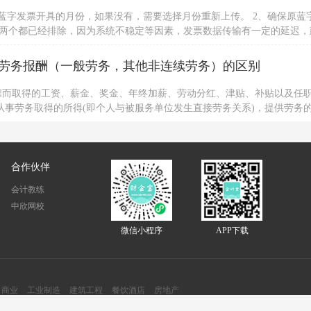
蓝字发票开具的月份，如果没有，需要选择月份重新上传。 2、确保原蓝
以上两个都已经排除，因为系统不稳定等因素，发票数据传输有一定的延迟，
，建议用户咨询当地税局处理。若用户强烈要求处理，可详细描述派单到
劳务报酬（一般劳务，其他非连续劳务）的区别
雇而取得的工资、薪金、奖金、年终加薪、劳动分红、津贴、补贴以及任
从事劳务取得的所得(即个人与被服务单位发生直接劳务关系)，提供劳务
系，也没有任何劳动合同关系，其所得也不是以工资薪金形式领取的。
合作伙伴
会计教练
中欣网校
微信小程序
APP下载
商业
工业制造
建筑工程
餐饮酒店
房地产