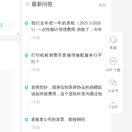
最新问答
更多>
我们去年把一年的房租（2025.5-2026.
送
5）一次性都计管理费用-房租了，今年
因为3月份就搬到新地址了，是向别家
2天前
租赁房屋，集团退回我们4-5月的房
客服
租。可以不调整以前年度损益，把集团
打印机检测费开票修理修配服务行不
的退款计入其他应付款，等支付今年的
行？
房租是在转到管理费用——房租吗？
2天前
APP 下载
老师您好，我单位给医师协会的捐赠款
公众号
该如何做费用，这个是给科室沟通过他
们开展会资助的费用，医师这会也给我
2天前
们开了相应的公益事业捐赠票据
老板拿公司的发票、能报销吗
3天前