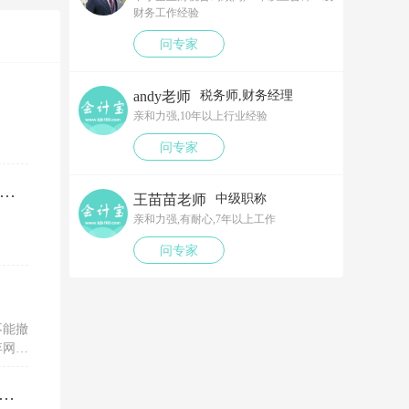
财务工作经验
问专家
andy老师
税务师,财务经理
亲和力强,10年以上行业经验
问专家
笔以工代训补贴，我说放在营业外收入，领导说那样就要多交税了，请问我要怎么做呢？领导还说让我问税局，跟税局说这笔补贴直接拿来交员工的社保，这样是不是就不用交税了？请问我该怎么做比较好呢？
王苗苗老师
中级职称
亲和力强,有耐心,7年以上工作
问专家
不能撤
弃网上
税务ukey开电子专票的红字信息表，一直显示没有原票抄报信息是为什么？怎么解决？