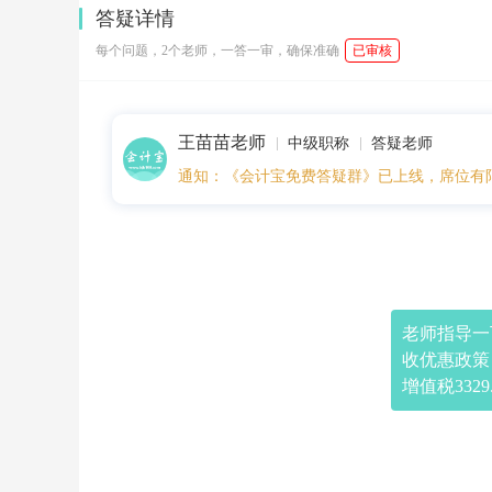
0:
答疑详情
4
7:
每个问题，2个老师，一答一审，确保准确
已审核
4
8
老
师
王苗苗老师
指
中级职称
答疑老师
导
通知：《会计宝免费答疑群》已上线，席位有
一
下
小
规
模
自
行
开
老师指导一
专
收优惠政策！
票，
如
增值税3329.
何
填
制
增
值