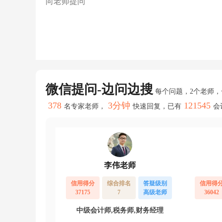
1
7
增
值
税
3
3
2
9.
6
微信提问-边问边搜
每个问题，2个老师
5
图
378
3分钟
121545
名专家老师，
快速回复，已有
会
片
无
法
发
出
来。。
系
李伟老师
统
出
信用得分
综合排名
答疑级别
信用得
问
37175
7
高级老师
36042
题
了，
中级会计师,税务师,财务经理
吗