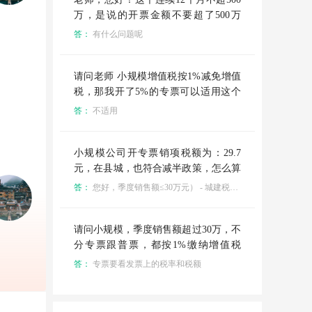
万，是说的开票金额不要超了500万
吗？ 新政策来喽[旺柴] 重要通知：
答：
有什么问题呢
（1）小规模1%的征收额这月底结束
（2）小规模没有45万的限制，不管开
多少普票都是免增值税的 （3）但要注
请问老师 小规模增值税按1%减免增值
意连续12个月不要超500万，专票还是
税，那我开了5%的专票可以适用这个
要交税的。
政策吗
答：
不适用
小规模公司开专票销项税额为：29.7
元，在县城，也符合减半政策，怎么算
附加税
答：
您好，季度销售额≤30万元） - 城建税（5%）：29.7×5%×50%=0.74元 ? - 教育费附加+地方教育附加：免征（财税〔2016〕12号） ? - 附加税合计：0.74元
请问小规模，季度销售额超过30万，不
分专票跟普票，都按1%缴纳增值税
啦？
答：
专票要看发票上的税率和税额