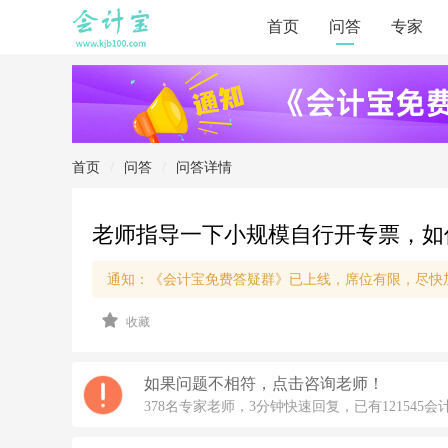
首页
问答
专家
首页
/
问答
/
问答详情
老师指导一下小规模自行开专票，如何填制
通知：《会计宝免费答疑群》已上线，席位有限，尽快
2
收藏
0
2
0/
4/
如果问题不相符，点击咨询老师！
1
378名专家老师，3分钟快速回复，已有121545会
2
1