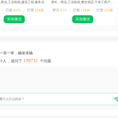
,商业,工业制造,建筑工程,服务业
擅长：商业,工业制造,餐饮酒店,个体工商户,服务业,运输业,物业,农业,高新企业,其他行业
已答
6373
打赏
124次
评分
4.73
已答
11930
打赏
223次
/
/
/
/
添加微信
添加微信
，一答一审，确保准确
199732
计人， 提问了
个问题