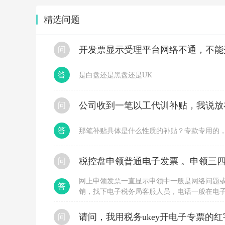
示
一
精选问题
下：
1
-
开发票显示受理平台网络不通，不能
问
2
月
份
答
是白盘还是黑盘还是UK
开
具
的
问
专
票
金
答
那笔补贴具体是什么性质的补贴？专款专用的
额
税
额
税
税控盘申领普通电子发票 。申领三四
问
率
普
网上申领发票一直显示申领中一般是网络问题
答
通
销，找下电子税务局客服人员，电话一般在电
发
申领，直接到大厅办理，要税局登记过的人带
票
的
问
金