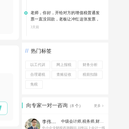
老师，你好，开给对方的增值税普通发
票一直没回款，老板让冲红这张发票，
可以直接冲红吗
3天前
热门标签
以工代训
网上报税
财务分析
合理避税
查账征收
税前扣除
免税
向专家一对一咨询
更多
（8 个）
李伟老师
中级会计师,税务师,财务经理
中小企业财税咨询顾问,10年以上会计一线