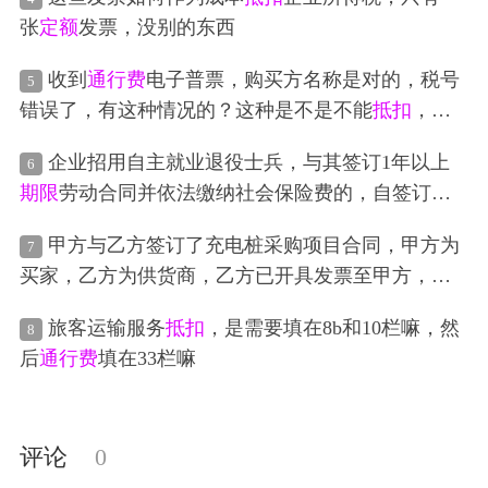
个钱（3万）。因为返利的钱有
期限
限制
，让B公司
张
定额
发票，没别的东西
下单时先
抵扣
了，以免返利过期，以免过期用不掉
了。这个税点该怎么算呢？
收到
通行费
电子普票，购买方名称是对的，税号
5
错误了，有这种情况的？这种是不是不能
抵扣
，要
重新开？
企业招用自主就业退役士兵，与其签订1年以上
6
期限
劳动合同并依法缴纳社会保险费的，自签订劳
动合同并缴纳社会保险当月起，在3年内按实际招用
甲方与乙方签订了充电桩采购项目合同，甲方为
7
人数予以
定额
依次扣减增值税、城市维护建设税、
买家，乙方为供货商，乙方已开具发票至甲方，现
教育费附加、地方教育附加和企业所得税优惠。
定
因乙方原因，先要求甲方将款项直接转入厂家丙
额
标准为每人每年6000元，最高可上浮50%，各省、
旅客运输服务
抵扣
，是需要填在8b和10栏嘛，然
8
方，是否可以？账目需要怎么处理，乙方已经开票
自治区、直辖市人民政府可根据本地区实际情况在
后
通行费
填在33栏嘛
给甲方了，如果甲方已把
票据
抵扣
掉，该如何处
此幅度内确定具体
定额
标准。老师，这个优惠政策
理。
怎么享受？我们公司有两个退伍军人
评论
0