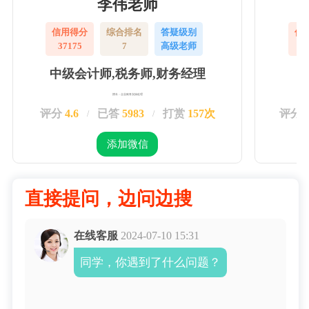
李伟老师
信用得分
综合排名
答疑级别
信
37175
7
高级老师
3
中级会计师,税务师,财务经理
擅长：企业账务实操处理
评分
4.6
已答
5983
打赏
157次
评分
/
/
添加微信
直接提问，边问边搜
在线客服
2024-07-10 15:31
同学，你遇到了什么问题？