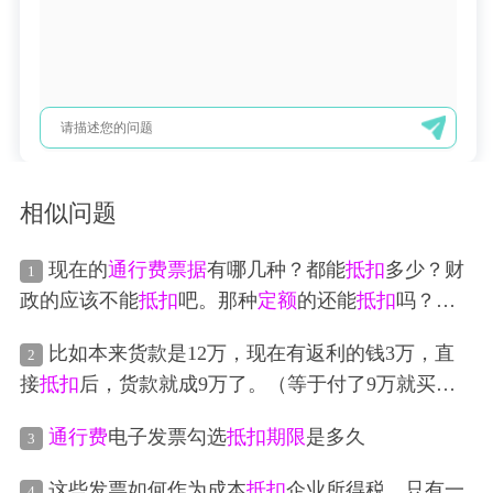
相似问题
现在的
通行费
票据
有哪几种？都能
抵扣
多少？财
1
政的应该不能
抵扣
吧。那种
定额
的还能
抵扣
吗？有
无
期限
限制
?
比如本来货款是12万，现在有返利的钱3万，直
2
接
抵扣
后，货款就成9万了。（等于付了9万就买了1
2万的东西）。但是这个返利的3万是属于A公司获得
通行费
电子发票勾选
抵扣
期限
是多久
3
的返利，现在B公司正好有合同采购货物，直接让B
公司用了这个返利3万。然后B公司再返还给A公司这
这些发票如何作为成本
抵扣
企业所得税，只有一
4