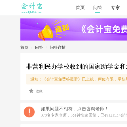
首页
问答
专家
首页
/
问答
/
问答详情
非营利民办学校收到的国家助学金和
通知：《会计宝免费答疑群》已上线，席位有限，尽快
2
收藏
0
2
0/
5/
如果问题不相符，点击咨询老师！
1
378名专家老师，3分钟快速回复，已有121537会
2
1