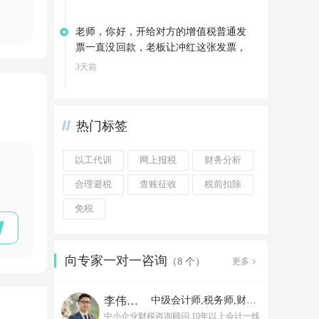
老师，你好，开给对方的增值税普通发
票一直没回款，老板让冲红这张发票，
可以直接冲红吗
3天前
热门标签
以工代训
网上报税
财务分析
合理避税
查账征收
税前扣除
免税
向专家一对一咨询
更多
（8 个）
李伟老师
中级会计师,税务师,财务经理
中小企业财税咨询顾问,10年以上会计一线