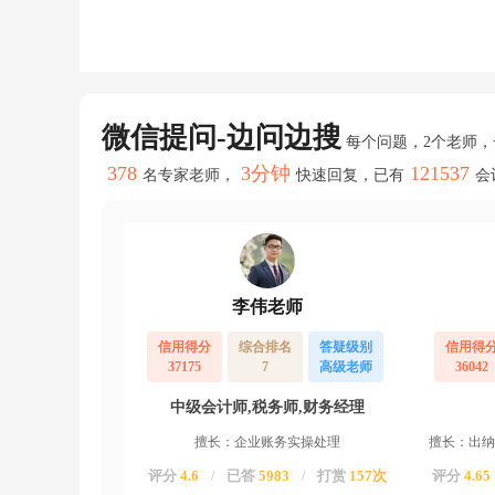
学
金；
发
放
时：
借：
其
微信提问-边问边搜
每个问题，2个老师
他
应
378
3分钟
121537
名专家老师，
快速回复，已有
会
付
款-
-
助
学
金
李伟老师
d
a
i：
信用得分
综合排名
答疑级别
信用得
银
37175
7
高级老师
36042
行
存
中级会计师,税务师,财务经理
款
擅长：企业账务实操处理
擅长：出纳
评分
4.6
已答
5983
打赏
157次
评分
4.65
/
/