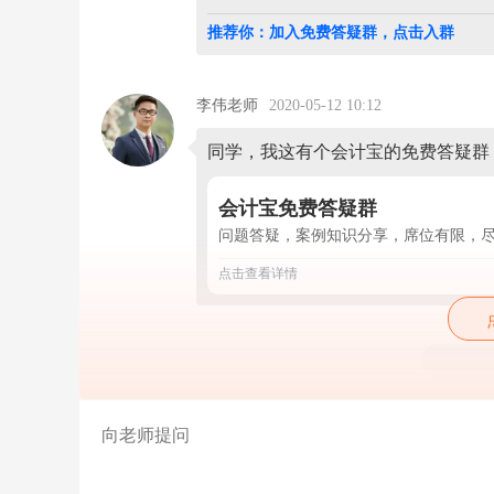
计
分
推荐你：加入免费答疑群，点击入群
录
怎
么
做
李伟老师
2020-05-12 10:12
呢
收
同学，我这有个会计宝的免费答疑群
到
时，
借：
会计宝免费答疑群
银
问题答疑，案例知识分享，席位有限，
行
存
点击查看详情
款
d
a
i：
其
他
应
付
款-
-
助