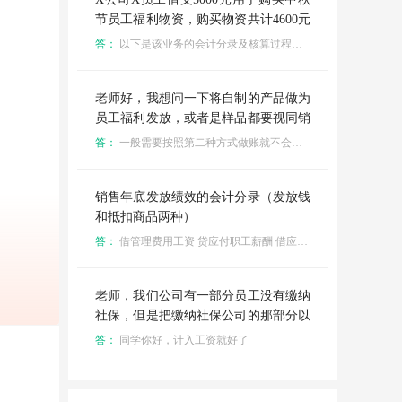
中个税2元，6月申报缴纳5月工人工资
节员工福利物资，购买物资共计4600元
和公司人员工资一共200块，个税一共3
（专票），现物资已买回并发放，该员
答：
以下是该业务的会计分录及核算过程： 借支时 - 员工借支5000元，会计分录为： - 借：其他应收款 - X员工 5000 - 贷：库存现金或银行存款 5000 报销时 - 购买物资花费4600元，取得专票，假设增值税税率为13%，则增值税进项税额为4600÷（1 + 13%）×13%≈529.20元，物资成本为4600 - 529.20 = 4070.80元。会计分录为： - 借：应付职工薪酬 - 职工福利 4070.80 - 应交税费 - 应交增值税（进项税额）529.20 - 贷：其他应收款 - X员工 4600 - 同时，将应付职工薪酬转入相关成本费用科目，假设公司将福利分配至管理部门，会计分录为： - 借：管理费用 - 职工福利 4070.80 - 贷：应付职工薪酬 - 职工福利 4070.80 核算 - 员工借支5000元，报销4600元后，员工还需归还公司400元，即其他应收款 - X员工科目余额为400元借方。 - 公司购买的员工福利物资，按照实际成本4070.80元计入相关成本费用科目，同时确认了529.20元的增值税进项税额可以抵扣。
块，想请问下会计分录应该怎么做
工持相应票据进项报销，请做出该业务
的会计分录及核算？
老师好，我想问一下将自制的产品做为
员工福利发放，或者是样品都要视同销
售，会计分录有的是，借：费用，贷：
答：
一般需要按照第二种方式做账就不会导致账上和税务收入不一致
库存商品 应交税费—增值税—销项
税。有的又是借：费用，贷：主营业务
收入 应交税费—增值税—销项税。有
销售年底发放绩效的会计分录（发放钱
的说视同销售就应该形成税会差异，有
和抵扣商品两种）
的说可以不形成税会差异。到底哪种是
答：
借管理费用工资 贷应付职工薪酬 借应付职工薪酬 贷应交税费应交个人所得税 借应付职工薪酬 贷银行存款
正确的？是否可以不行成税会差异呢？
老师，我们公司有一部分员工没有缴纳
社保，但是把缴纳社保公司的那部分以
工资的形式发放给员工了，那我应该写
答：
同学你好，计入工资就好了
会计分录