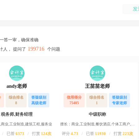
发
，一答一审，确保准确
199716
计人， 提问了
个问题
andy老师
王苗苗老师
分
综合排名
答疑级别
信用得分
综合排名
答疑级别
8
高级老师
75405
1
专家老师
税务师,财务经理
中级职称
,商业,工业制造,建筑工程,服务业
擅长：商业,工业制造,餐饮酒店,个体工商户,服务业,运输业,物业,农业,高新企业,其他行业
已答
6373
打赏
124次
评分
4.73
已答
11930
打赏
223次
/
/
/
/