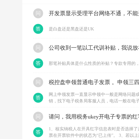
开发票显示受理平台网络不通，不能
问
答
是白盘还是黑盘还是UK
问
答
那笔补贴具体是什么性质的补贴？专款专用的
税控盘申领普通电子发票 。申领三四
问
网上申领发票一直显示申领中一般是网络问题
答
销，找下电子税务局客服人员，电话一般在电
申领，直接到大厅办理，要税局登记过的人带
问
1、核实纳税人在开具红字信息表时是否选择了
答
票在开票软件中的状态为“已上传”。 3、若