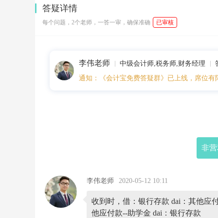
0:
答疑详情
0
6:
每个问题，2个老师，一答一审，确保准确
已审核
1
0
非
营
李伟老师
利
中级会计师,税务师,财务经理
民
通知：《会计宝免费答疑群》已上线，席位有
办
学
校
收
到
的
国
家
非营
助
学
金
和
李伟老师
2020-05-12 10:11
发
放
收到时，借：银行存款 dai：其他应
的
会
他应付款--助学金 dai：银行存款