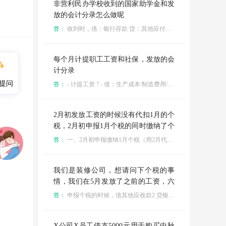
非营利民办学校收到的国家助学金和发
放的会计分录怎么做呢
答：
收到时，借：银行存款 贷：其他应付款--助学金； 发放时：借：其他应付款--助学金 贷：银行存款
每个月计提职工工资和社保，发放的会
计分录
提问
答：
- 计提工资 ? - 借：生产成本/制造费用/管理费用/销售费用/研发支出（按部门归集） ? - 贷：应付职工薪酬—工资
2月初发放工资的时候没有代扣1月的个
税，2月初申报1月个税的同时缴纳了个
税980元（使用代扣账户中2月代扣的职
答：
一、2月初申报缴纳1月个税（用2月代扣的职工保险资金缴纳）的会计分录 此时属于提前使用2月代扣的保险资金垫付1月个税，需体现个税缴纳及资金来源的对应关系： 1.?缴纳1月个税时： 借：应交税费——应交个人所得税 980 贷：其他应付款——代扣职工保险 980 二、3月发放工资时代扣1月个税（部分未代扣）的会计分录 - 已代扣部分：从工资中扣除，冲减前期垫付的个税负债 借：应付职工薪酬——工资 贷：应交税费——应交个人所得税（已代扣部分） ? - 未代扣部分：无需账务处理，后续收回时再做冲减 三、3月初申报缴纳2月个税（用已代扣的保险资金缴纳）的会计分录 借：应交税费——应交个人所得税（2月应缴金额） 贷：其他应付款——代扣职工保险（2月已代扣部分）
工保险部分的钱），请问此时缴纳个税
的会计分录怎么做？；3月发工资的时
候代扣了1月的个税（但有一部分人的
我们是装修公司，想请问下个税的事
个税未代扣），此时的会计分录怎么
情，我们在5月发放了之前的工资，六
做，同时3月初申报2月的个税，并同时
月也申报缴纳了，但是我们发放的时候
答：
申报个税的时候，借其他应收款2 贷银行存款2 下次发放工资的时候 借应付职工薪酬 其他应收款 贷银行存款
使用已代扣的保险部分的钱缴纳的，请
没有把工人应该缴纳的个税扣下来，打
问会计分录怎么做？
算下次发放这个工人工资的时候再扣下
来。比如说5月发放这个工人100块，其
X公司X员工借支5000元用于购买中秋