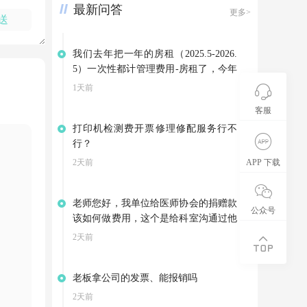
最新问答
更多>
送
我们去年把一年的房租（2025.5-2026.
5）一次性都计管理费用-房租了，今年
因为3月份就搬到新地址了，是向别家
1天前
租赁房屋，集团退回我们4-5月的房
客服
租。可以不调整以前年度损益，把集团
打印机检测费开票修理修配服务行不
的退款计入其他应付款，等支付今年的
行？
房租是在转到管理费用——房租吗？
2天前
APP 下载
老师您好，我单位给医师协会的捐赠款
公众号
该如何做费用，这个是给科室沟通过他
们开展会资助的费用，医师这会也给我
2天前
们开了相应的公益事业捐赠票据
老板拿公司的发票、能报销吗
2天前