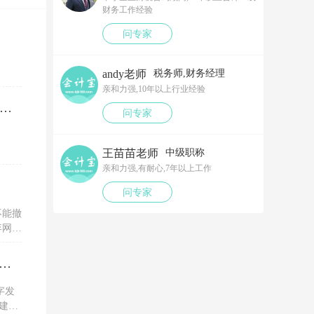
财务工作经验
问专家
andy老师
税务师,财务经理
亲和力强,10年以上行业经验
笔以工代训补贴，我说放在营业外收入，领导说那样就要多交税了，请问我要怎么做呢？领导还说让我问税局，跟税局说这笔补贴直接拿来交员工的社保，这样是不是就不用交税了？请问我该怎么做比较好呢？
问专家
王苗苗老师
中级职称
亲和力强,有耐心,7年以上工作
问专家
不能撤
弃网上
税务ukey开电子专票的红字信息表，一直显示没有原票抄报信息是为什么？怎么解决？
字发
建议