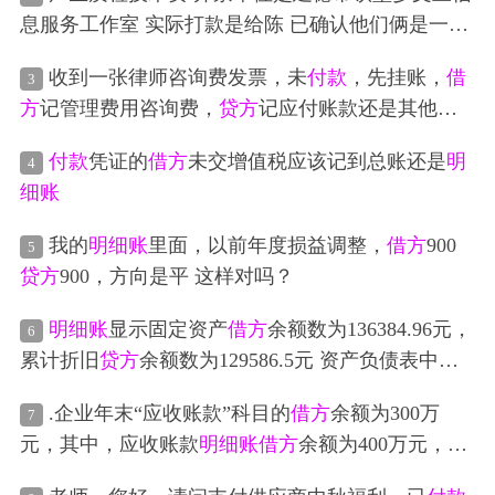
息服务工作室 实际打款是给陈 已确认他们俩是一家
所以计提是借管理费用—质检技术费 贷应付账款-建
收到一张律师咨询费发票，未
付款
，先挂账，
借
3
德市钦堂乡文呈信息服务工作室
付款
时 借其他应
付
方
记管理费用咨询费，
贷方
记应付账款还是其他应
款
—陈 贷银行存款 现在应付账款-建德市钦堂乡文呈
收款
信息服务工作室
贷方
余额159,580.00 其他应
付款
-陈
付款
凭证的
借方
未交增值税应该记到总账还是
明
4
文
借方
余额691.04 之前
付款
是都是直接冲其他应
付
细账
款
-陈
我的
明细账
里面，以前年度损益调整，
借方
900
5
贷方
900，方向是平 这样对吗？
明细账
显示固定资产
借方
余额数为136384.96元，
6
累计折旧
贷方
余额数为129586.5元 资产负债表中固
定资产账面价值期末和期初余额都为6798.46元。想
.企业年末“应收账款”科目的
借方
余额为300万
7
问一下老师 为了他这上面财务报表上面还有6797.46
元，其中，应收账款
明细账
借方
余额为400万元，
贷
元 是折旧完了吗？
方
余额为 100万元，年末计提坏账准备后的坏账准备