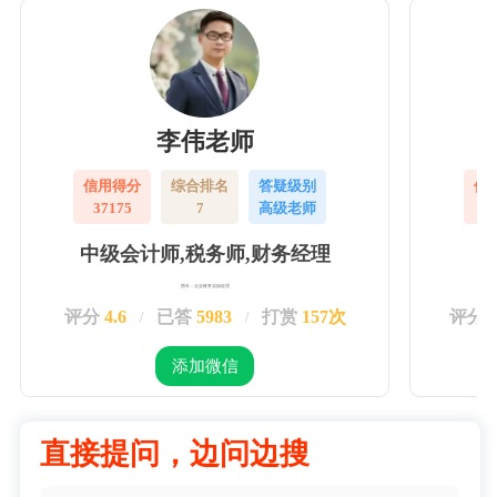
李伟老师
信用得分
综合排名
答疑级别
信
37175
7
高级老师
3
中级会计师,税务师,财务经理
擅长：企业账务实操处理
评分
4.6
已答
5983
打赏
157次
评分
/
/
添加微信
直接提问，边问边搜