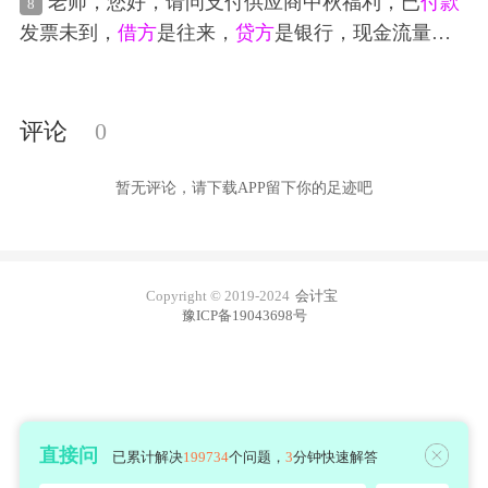
老师，您好，请问支付供应商中秋福利，已
付款
8
科目的
贷方
余额为20万元。不考虑其他因素，该企
发票未到，
借方
是往来，
贷方
是银行，现金流量怎
业年末资产负债表中“应收账款”项目的金额为()万
么填呢？是支付管理费用还是支付职工薪酬
元。
评论
0
暂无评论，请下载APP留下你的足迹吧
Copyright © 2019-2024
会计宝
豫ICP备19043698号
直接问
已累计解决
199734
个问题，
3
分钟快速解答