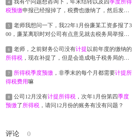
我有个问题想咨询下，年末结转以及四
季度
所得
4
税
预缴
申报已经报掉了，税费也缴纳了，然后发现
账平不掉，有一些进项票
费用
没做进去 请问怎么处
老师我想问一下，我22年1月份廉某工资多报了3
5
理
00，廉某离职时对公司有点意见就去税务局举报个
税虚报，然后税务局让我改正他的1月份的个税申报
老师，之前财务公司没有
计提
以前年度的缴纳的
6
金额，我也去大厅更正，又让我去改了
所得税
预缴
所得税
，现在补提了，但是会造成电子税务局的财
报表里的利润总额（当时已经报了两个
季度
），我
务报表利润表的净利润和
所得税
预缴
季度
申报表的
也更正了。 现在的问题是我9月份做账时已红冲1月
所得税
季度
预缴
，非季末的每个月都需要
计提
所
7
实际利润额不一致，这样怎么办呢？
份的
计提
工资分录，并减去这三百重新
计提
了，但
得税
费用
嘛
是现在每个
季度
所得税
的利润总额都加了300，是对
的吗?是不是不用加啊？
公司12月没有
计提
所得税
，次年1月份第四
季度
8
预缴
了
所得税
，请问12月份的账务有没有问题？
评论
0