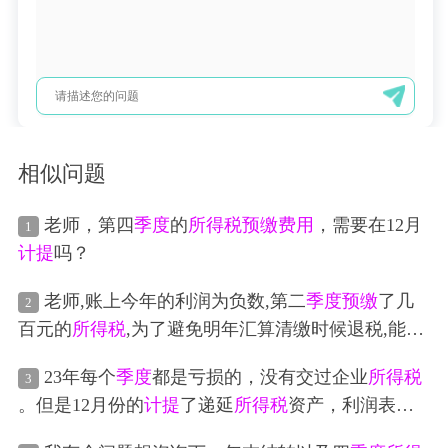
相似问题
老师，第四
季度
的
所得税
预缴
费用
，需要在12月
1
计提
吗？
老师,账上今年的利润为负数,第二
季度
预缴
了几
2
百元的
所得税
,为了避免明年汇算清缴时候退税,能否
在账上暂估一些
费用
,明年汇算清缴时候把暂估的
费
23年每个
季度
都是亏损的，没有交过企业
所得税
3
用
调增,是否能达到不退税的结果呢?
。但是12月份的
计提
了递延
所得税
资产，利润表
所
得税
费
费用
借方有余额，不需要补企业
所得税
吗？