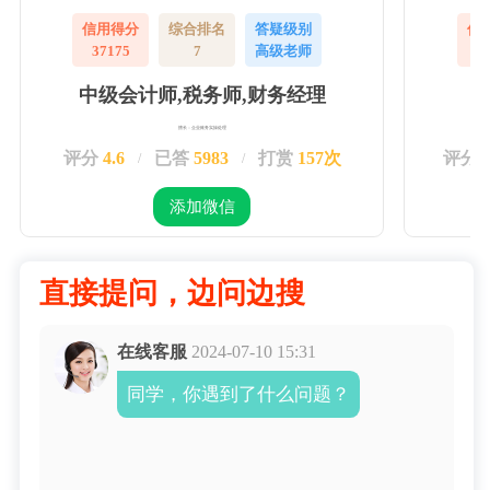
信用得分
综合排名
答疑级别
信
37175
7
高级老师
3
中级会计师,税务师,财务经理
擅长：企业账务实操处理
评分
4.6
已答
5983
打赏
157次
评分
/
/
添加微信
直接提问，边问边搜
在线客服
2024-07-10 15:31
同学，你遇到了什么问题？