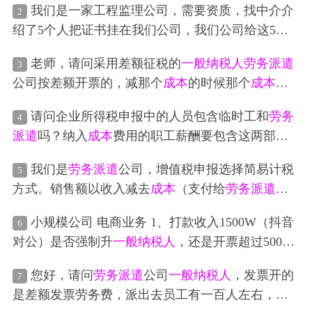
我们是一家工程监理公司，需要资质，找中介介
2
绍了5个人把证书挂在我们公司，我们公司给这5个
人交了社保，然后按社保金额申报了个税，对方公
老师，请问采用差额征税的
一般纳税人
劳务派遣
3
司2021年11月给我们开了1%的咨询服务的发票，对
公司按差额开票的，减那个
成本
的时候那个
成本
包
方税务局发函到我们主管税务机关这边让协查，现
括公司管理人员
工资
吗
在情况是税务局认为：1.若是咨询费发票，我们已经
请问企业所得税申报中的人员包含临时工和
劳务
4
把钱给对方了，但申报了个税和社保，应该是我们
派遣
吗？纳入
成本
费用的职工薪酬要包含这两部分
公司的人，应该给他发
工资
，不属于对方提供咨询
人员的
工资
吗
服务；2.若是
劳务派遣
，5个人的社保应该在对方公
我们是
劳务派遣
公司，增值税申报选择简易计税
5
司，但实际是在我们公司，不符合
劳务派遣
；3.我们
方式。销售额以收入减去
成本
（支付给
劳务派遣
人
要是做进项税转出，对方涉及到虚开；4.我们公司申
员的
工资
及五险一金）。因用工单位转款不及时导
小规模公司 电商业务 1、打款收入1500W（抖音
报了个税，做
工资
了，发票也做了
成本
，重复
抵税
6
致员工的社保缴纳未及时，产生的滞纳金是否一并
对公）是否强制升
一般纳税人
，还是开票超过500W
所以该怎么处理？怎么自圆其说
计入
成本
扣除呢？还是要计入营业外支出？
升
一般纳税人
2、年平台（抖音对公）打款收入1500
您好，请问
劳务派遣
公司
一般纳税人
，发票开的
7
W 开票200W,
进项票
1200W，
工资
100W，交多少
是差额发票劳务费，派出去员工有一百人左右，
工
税？详细计算公式 3、年平台（抖音对公）打款收入