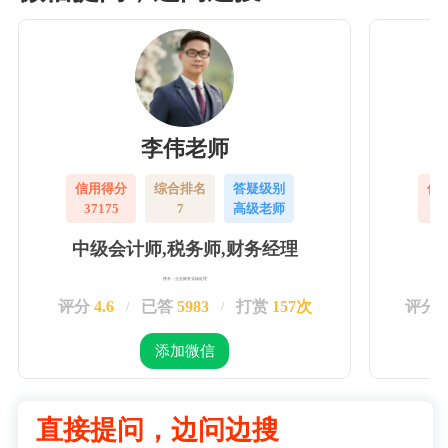
李伟老师
信用得分
综合排名
答疑级别
信
37175
7
高级老师
3
中级会计师,税务师,财务经理
擅长：企业账务实操处理
评分
4.6
已答
5983
打赏
157次
评分
/
/
添加微信
直接提问，边问边搜