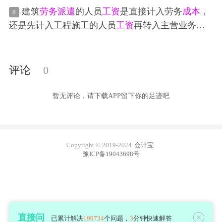
资
应该怎么申报才能避免残保金呢
2500W 开票500W,
进项票
2000W，
工资
100W，交多
建筑
劳务派遣
的人员
工资
是直接计入劳务
成本
，
8
少税？详细计算公式
还是先计入工程施工的人员
工资
再转入主营业务
成
本
？
评论
0
暂无评论，请下载APP留下你的足迹吧
Copyright © 2019-2024
会计宝
豫ICP备19043698号
直接问
已累计解决
199734
个问题，
3
分钟快速解答