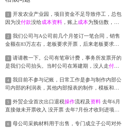
开发农业产业园，项目资金不足导致停工，总包
1
因为没
付款
没给
成本
资料
，账上
成本
为预估数，这
样有
风险
吗？现在老板从
境外
拉了
投资款
，
境外
投
我们公司与A公司前几个月签订一笔合同，销售
2
资款
通过什么方式进来公司？海南省，资金
操作
流
金额在83万左右，老板要求开票，后来老板要求我
程是，
账务
怎么
操作
？
计算这笔合同款的税费
成本
，说要扣除A公司的税点
请请教一下。公司有笔审计费，事务所发票开的
3
后，我才知道这笔过账走票的交易，我们公司开票
是我们公司抬头。当时公司在筹建期，没人走
付款
出去后，A公司向我们付了款，然后供应商再向开
流程，这笔钱是股东先帮我们垫付给事务所的。 公
票，我们
付款
供应商钱。这和睦是不是就是过账交
我目前不参与记账，日常工作是参与制作内部公
4
司开业后和股东有货款往来，股东直接从应付我们
易，是否涉及虚开发票，有哪些
风险
，日后这种要
司内部的利润表，其他内部报表的制作，模板和税
的货款里扣掉这笔审计费。本来想让事务所退款、
怎么去规避呢
局的不一致，属于公司自己内部看的报表。日常的
我们再对公重付，结果事务所已经倒闭，没法
操作
外贸企业首次出口退税
操作
流程及
资料
去年6月
5
签字
付款
申请单，还有各种流水报表的制作，加日
了。 现在我们公司和股东签个抵账协议，直接把这
直接做未开票收入 没开票 去年7月份才收到进项发
常的开票，收票，审核各种费用和应收应付的凭证
笔应付审计费和应收股东的货款互相冲抵平账，这
票 且进项发票未在出口退税勾选认证 全部结汇完结
齐全并签字，加以月初的打印公户的银行流水和上
样处理可以吗？可以抵扣进项税和
成本
吗？
母公司采购材料用于出售，专门成立子公司对外
6
时间在今年7月 进项发票的
付款
只付了一半货款 这
个月的所有发票给到会计所记账，会计所出的申报