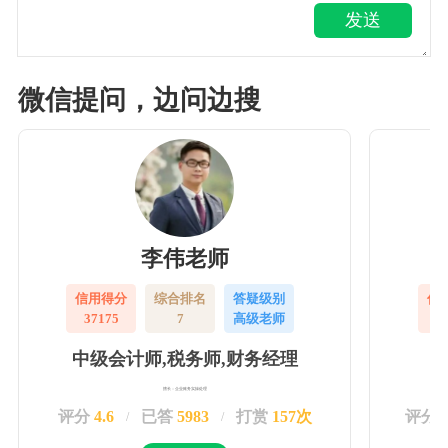
发送
微信提问，边问边搜
李伟老师
信用得分
综合排名
答疑级别
信
37175
7
高级老师
3
中级会计师,税务师,财务经理
擅长：企业账务实操处理
评分
4.6
已答
5983
打赏
157次
评分
/
/