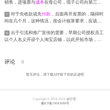
销售，进项票与
成本
在母公司，现子公司向第三方
些会不会影响退税
报表，需要我核对。入职一个星期左右了，发现每
开出销售发票，这样会存在什么
风险
？应该如何去
天都有听到微信收款的信息，但出纳会去记日记
对于先收款或先
付款
，后面再开发票的，隔得时
7
操作
母公司与子公司呢？
成本
，税，该如何去流转
账，而我的工作是月初还需要对接会计事务所的税
间在几个月，这种情况，按会计核算要求，应该确
才合理呢？
账会计，提交公户的
资料
和日常发票。我是否有税
认
成本
和收入，但如何能在
账务
系统体现哪些需要
出于引流和推广宣传的需要，早期公司授权员工
务
风险
责任？应该如何规避
风险
？
8
开发票？
以个人名义开设个人淘宝店铺，以此开拓市场，获
取更多的分销渠道。收
付款
如果是通过公司账户的
话，纳入公司经营
账务
，能证明这个店铺跟公司相
关的话，属于公司业务的话，可以库存
成本
开给公
评论
0
司。请问该回答可以找到相关政策支持吗
暂无评论，请下载APP留下你的足迹吧
Copyright © 2019-2024
会计宝
豫ICP备19043698号