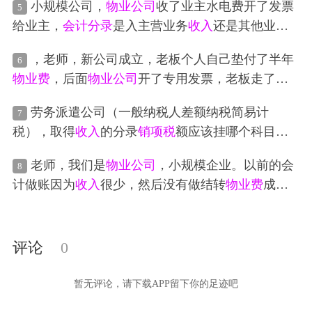
小规模公司，
物业公司
收了业主水电费开了发票
5
给业主，
会计分录
是入主营业务
收入
还是其他业务
收入
？物业收业主房子过户的服务费是入什么科
，老师，新公司成立，老板个人自己垫付了半年
6
目？税率是多少？
物业费
，后面
物业公司
开了专用发票，老板走了报
销，账务怎么做呢，
会计分录
怎么写
劳务派遣公司（一般纳税人差额纳税简易计
7
税），取得
收入
的分录
销项税
额应该挂哪个科目？
应交税费-应交增值税（
销项税
额）还是应交税费-简
老师，我们是
物业公司
，小规模企业。以前的会
8
易计税？有没有这个行业完整的
会计分录
解答？谢
计做账因为
收入
很少，然后没有做结转
物业费
成本
谢
的分录，全部做的管理费用，这样可以吗？我今年
的账是否要做结转成本，不跟着他的做（我们只收
取
物业费
和电梯费做为
收入
）
评论
0
暂无评论，请下载APP留下你的足迹吧