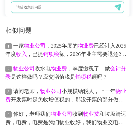
相似问题
一家
物业公司
，2025年度的
物业费
已经计入2025
1
年度
收入
，已提
销项税
额，2026年业主需要退还202
5年度
物业费
，
会计分录
怎么做
物业公司
收水电
物业费
，季度缴税了，做
会计分
2
录
是这样做吗？应交增值税是
销项税
额吗？
请问老师，
物业公司
小规模纳税人，上一年
物业
3
费
开发票时是免收增值税的，那没开票的部分做
收
入
时也是不用算
销项税
的吗？
你好，老师我们
物业公司
收到
物业费
和垃圾清运
4
费，电费，电费是我们物业收好，我们物业交电
费，供电局给
物业公司
开票，怎么
会计分录