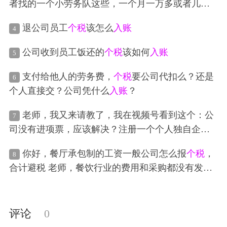
者找的一个小劳务队这些，一个月一万多或者几万
块钱的工资的，怎么合理
入账
，做工资需要给他交
退公司员工
个税
该怎么
入账
4
个税
吗？可以开发票吗，开什么发票
公司收到员工饭还的
个税
该如何
入账
5
支付给他人的劳务费，
个税
要公司代扣么？还是
6
个人直接交？公司凭什么
入账
？
老师，我又来请教了，我在视频号看到这个：公
7
司没有进项票，应该解决？注册一个个人独自企
业。个人独资企业不需要缴纳25%的企业所得税，也
你好，餐厅承包制的工资一般公司怎么报
个税
，
8
就是说你就不用为发票发愁了。其次他的个人所得
合计避税 老师，餐饮行业的费用和采购都没有发
税综合税率有0.5%-3.5%，利用分红也不用交20%的
票，怎么
入账
分红
个税
，不仅如此，一般纳税人专用发票还能全
额抵扣，公司账户提现到老板账户也不用交二次的
评论
0
分红个人所得税，第二招就是用现金发放员工福