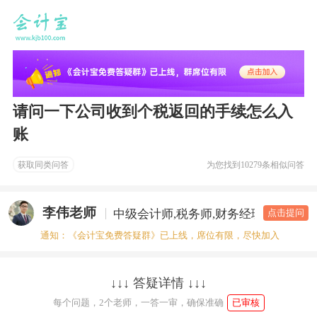
请问一下公司收到个税返回的手续怎么入
账
获取同类问答
为您找到
10279条相似问答
李伟老师
中级会计师,税务师,财务经理
答疑老
点击提问
通知：《会计宝免费答疑群》已上线，席位有限，尽快加入
↓↓↓ 答疑详情 ↓↓↓
每个问题，2个老师，一答一审，确保准确
已审核