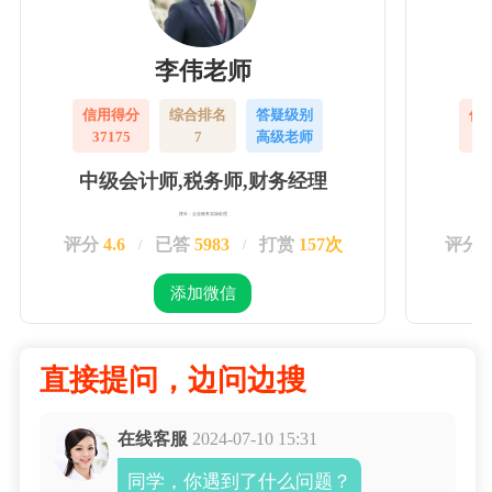
李伟老师
信用得分
综合排名
答疑级别
信
37175
7
高级老师
3
中级会计师,税务师,财务经理
擅长：企业账务实操处理
评分
4.6
已答
5983
打赏
157次
评分
/
/
添加微信
直接提问，边问边搜
在线客服
2024-07-10 15:31
同学，你遇到了什么问题？