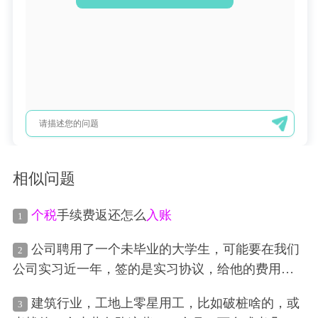
相似问题
个税
手续费返还怎么
入账
1
公司聘用了一个未毕业的大学生，可能要在我们
2
公司实习近一年，签的是实习协议，给他的费用具
体按什么来申报
个税
，
入账
是按工资薪金，还是按
建筑行业，工地上零星用工，比如破桩啥的，或
3
劳务费