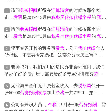
请问
劳务报酬
所得在
汇算清缴
的时候按那个表
1
走，
发票
是2019年3月由
税务局
代扣代缴
个税
的
预缴
个税
大概是1.2个点，
请问
劳务报酬
所得在
汇算清缴
的时候按那个表
2
走，
发票
是2019年3月由
税务局
代扣代缴
个税
的
预缴
个税
大概是1.2个点，
评审专家开具的劳务费
发票
，公司
代扣代缴
个人
3
所得税，不需要专家负担。这部分分录怎么写？开
具的劳务费
发票
申报
个税
的时候按照
劳务报酬
进行
老师您好，我们采用的是民办非会计准则，我们
4
申报填写，但是都计提在：借：管理费用 贷；应付
举办了好多培训班，需要给好多专家付讲课费
劳务
职工薪酬里面了，年度企业所得税
汇算清缴
，都算
报酬
，我们只给他们
代扣代缴
了
个税
，请问必须要
做工资里面了，这么做有问题吗
无业游民全年无工资薪金收入，去
税务局
代开一
5
给发劳务费的专家们去
税务局
代开
发票
吗？如果没
张60000
劳务报酬
发票
加上
个税
一共77941，第二年
有开
发票
就不能计入到成本中吗？
汇算清缴
能把
个税
全部退回来吗？这样操作可行
公司有兼职人员 ，
个税
上申报一般
劳务报酬
，需
6
吗？