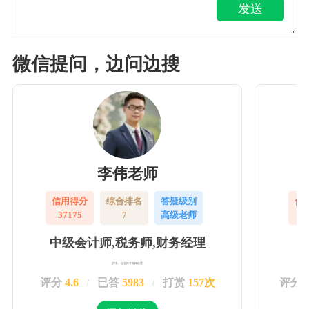
发送
微信提问，边问边搜
李伟老师
信用得分
综合排名
答疑级别
信
37175
7
高级老师
3
中级会计师,税务师,财务经理
擅长：企业账务实操处理
评分
4.6
已答
5983
打赏
157次
评分
/
/