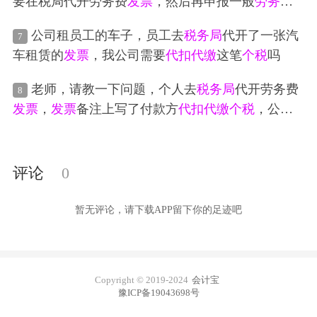
要在税局代开劳务费
发票
，然后再申报一般
劳务报
酬
的
个税
，委托我去
税务局
给兼职人员代开劳务
发
公司租员工的车子，员工去
税务局
代开了一张汽
7
票
有风险吗
车租赁的
发票
，我公司需要
代扣代缴
这笔
个税
吗
老师，请教一下问题，个人去
税务局
代开劳务费
8
发票
，
发票
备注上写了付款方
代扣代缴
个税
，公司
不愿意承担这个
个税
，个人也不愿意承担。可以做
工这张代开的
发票
公司可以不要，做工资表发放吗
评论
0
暂无评论，请下载APP留下你的足迹吧
Copyright © 2019-2024
会计宝
豫ICP备19043698号