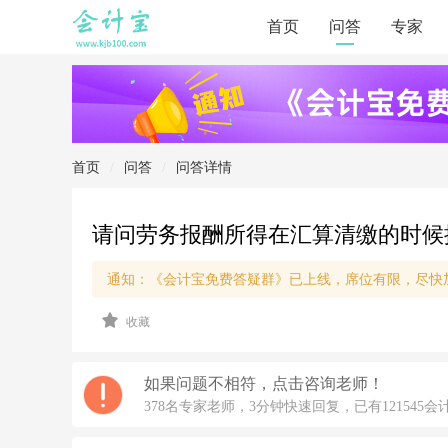
首页
问答
专家
首页
/
问答
/
问答详情
请问劳务报酬所得在汇算清缴的时候按
通知：《会计宝免费答疑群》已上线，席位有限，尽快
2
收藏
0
2
0/
4/
如果问题不相符，点击咨询老师！
8
378名专家老师，3分钟快速回复，已有121545会
1
7: