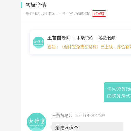
2
答疑详情
0:
1
每个问题，2个老师，一答一审，确保准确
已审核
4
请
问
劳
王苗苗老师
务
中级职称
答疑老师
报
通知：《会计宝免费答疑群》已上线，席位有
酬
所
得
在
汇
算
清
缴
请问劳务报
的
由税务局代
时
候
按
那
王苗苗老师
2020-04-08 17:22
个
表
走，
亲按照这个