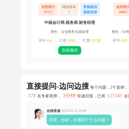
时
信用得分
综合排名
答疑级别
信用得
候
37175
7
高级老师
36042
按
照
中级会计师,税务师,财务经理
劳
务
擅长：企业账务实操处理
擅长：出纳
报
酬
评分
4.6
已答
5983
打赏
157次
评分
4.65
/
/
收
入
添加微信
*
8
0%
计
算
个
直接提问-边问边搜
税，
每个问题，2个老师
在
378
3分钟
121545
汇
名专家老师，
快速回复，已有
会
算
清
在线客服
2023-03-12 19:00
缴
的
同学，你好，你遇到了什么问题？
时
候