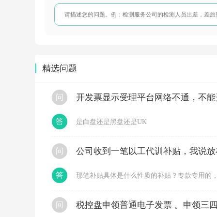
需
要
参
考，
年
综
合
所
精选问题
得
税
率
开发票显示受理平台网络不通，不能
问
表
的
呢：
答
是白盘还是黑盘还是UK
问
答
那笔补贴具体是什么性质的补贴？专款专用的
税控盘申领普通电子发票 。申领三四
问