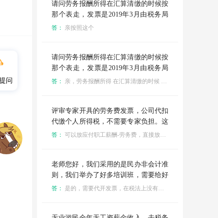
请问劳务报酬所得在汇算清缴的时候按
那个表走，发票是2019年3月由税务局
代扣代缴个税的 预缴个税大概是1.2个
答：
亲按照这个
点，
请问劳务报酬所得在汇算清缴的时候按
那个表走，发票是2019年3月由税务局
代扣代缴个税的 预缴个税大概是1.2个
提问
答：
亲，劳务报酬所得 在汇算清缴的时候 按照劳务报酬收入*80%计算个税，在汇算清缴的时候需要参考，年综合所得税率表的呢：
点，
评审专家开具的劳务费发票，公司代扣
代缴个人所得税，不需要专家负担。这
部分分录怎么写？开具的劳务费发票申
答：
可以放应付职工薪酬-劳务费，直接放工资不太合适，但是没有什么影响
报个税的时候按照劳务报酬进行申报填
写，但是都计提在：借：管理费用
贷；应付职工薪酬里面了，年度企业所
老师您好，我们采用的是民办非会计准
得税汇算清缴，都算做工资里面了，这
则，我们举办了好多培训班，需要给好
么做有问题吗
多专家付讲课费劳务报酬，我们只给他
答：
是的，需要代开发票，在税法上没有取得合规票据不得税前扣除
们代扣代缴了个税，请问必须要给发劳
务费的专家们去税务局代开发票吗？如
果没有开发票就不能计入到成本中吗？
无业游民全年无工资薪金收入，去税务