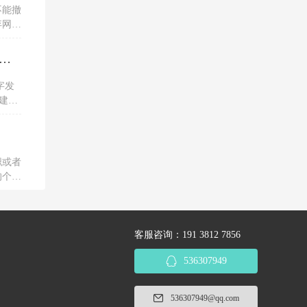
不能撤
弃网上
税务ukey开电子专票的红字信息表，一直显示没有原票抄报信息是为什么？怎么解决？
字发
建议
服务单
职或者
的个人
客服咨询：191 3812 7856
536307949
536307949@qq.com