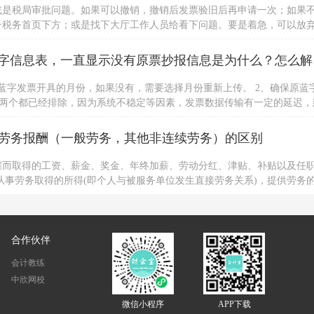
或是税局审批问题。如果可以撤销，撤销后发票验旧后再申请一次；如果
子税务首页下方；或是找下大厅工作人员给看下问题。要是着急，可以放
身份证办理。
请问，我用
蓝字发票开具的月份，如果没有，需要选择月份重新上传。 2、确保原蓝
以上两个都已经排除，因为系统不稳定等因素，发票数据传输有一定的延迟，
，建议用户咨询当地税局处理。若用户强烈要求处理，可详细描述派单到
劳务报酬（一般劳务，其他非连续劳务）的区别
雇而取得的工资、薪金、奖金、年终加薪、劳动分红、津贴、补贴以及任
从事劳务取得的所得(即个人与被服务单位发生直接劳务关系)，提供劳务
系，也没有任何劳动合同关系，其所得也不是以工资薪金形式领取的。
合作伙伴
会计教练
中欣网校
微信小程序
APP下载