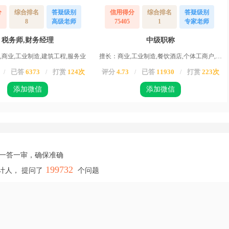
分
综合排名
答疑级别
信用得分
综合排名
答疑级别
8
高级老师
75405
1
专家老师
税务师,财务经理
中级职称
,商业,工业制造,建筑工程,服务业
擅长：商业,工业制造,餐饮酒店,个体工商户,服务业,运输业,物业,农业,高新企业,其他行业
已答
6373
打赏
124次
评分
4.73
已答
11930
打赏
223次
/
/
/
/
添加微信
添加微信
，一答一审，确保准确
199732
计人， 提问了
个问题