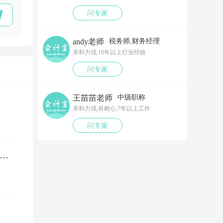
问专家
andy老师
税务师,财务经理
亲和力强,10年以上行业经验
问专家
王苗苗老师
中级职称
亲和力强,有耐心,7年以上工作
问专家
笔以工代训补贴，我说放在营业外收入，领导说那样就要多交税了，请问我要怎么做呢？领导还说让我问税局，跟税局说这笔补贴直接拿来交员工的社保，这样是不是就不用交税了？请问我该怎么做比较好呢？