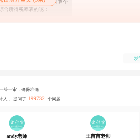
 按照劳务报酬收入*80%计算个
综合所得税率表的呢：
发
，一答一审，确保准确
199732
计人， 提问了
个问题
andy老师
王苗苗老师