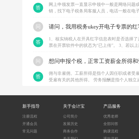
网上申领发票一直显示申领中一般是网络问题
答
销，找下电子税务局客服人员，电话一般在电
申领，直接到大厅办理，要税局登记过的人带
问
1、核实纳税人在开具红字信息表时是否选择了
答
票在开票软件中的状态为“已上传”。 3、若
用户换时间段多尝试几次。 4、若长时间不行
位协助处理。
想问申报个税，正常工资薪金所得和
问
佣与非雇佣。工薪所得是指个人因任职或者受
答
受雇有关的其他所得。 劳务报酬是指个人独立
与被服务单位没有稳定的、连续的劳动人事关
新手指导
关于会计宝
产品服务
注册流程
公司简介
优秀老师
开通会员
发展历史
全部问答
常见问题
商务合作
购课流程
关于我们
退款流程