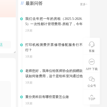
最新问答
更多>
我们去年把一年的房租（2025.5-2026.
5）一次性都计管理费用-房租了，今年
因为3月份就搬到新地址了，是向别家
2天前
租赁房屋，集团退回我们4-5月的房
租。可以不调整以前年度损益，把集团
送
打印机检测费开票修理修配服务行不
的退款计入其他应付款，等支付今年的
行？
房租是在转到管理费用——房租吗？
客服
3天前
APP 下载
老师您好，我单位给医师协会的捐赠款
该如何做费用，这个是给科室沟通过他
们开展会资助的费用，医师这会也给我
3天前
公众号
们开了相应的公益事业捐赠票据
重分类科目有哪些需要怎么做
3天前