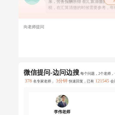
亲，劳务报酬所得 在汇算清缴的时候
大
概
税，在汇算清缴的时候需要参考，年
是
1.
2
个
点，
亲
按
照
这
个
亲，
劳
务
微信提问-边问边搜
报
每个问题，2个老师
酬
378
3分钟
121545
所
名专家老师，
快速回复，已有
会
得
在
汇
算
清
缴
李伟老师
的