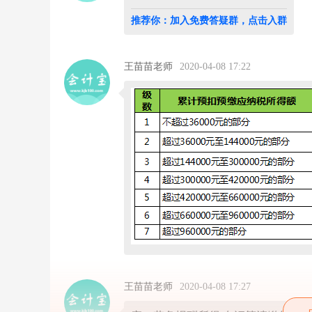
发
票
推荐你：加入免费答疑群，点击入群
是
2
0
1
王苗苗老师
2020-04-08 17:22
9
年
3
月
由
税
务
局
代
扣
代
缴
个
税
的
预
缴
王苗苗老师
2020-04-08 17:27
个
税