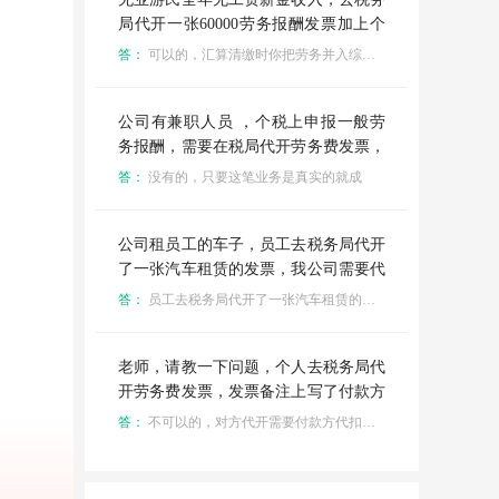
局代开一张60000劳务报酬发票加上个
税一共77941，第二年汇算清缴能把个
答：
可以的，汇算清缴时你把劳务并入综合所得，可以退完个税
税全部退回来吗？这样操作可行吗？
公司有兼职人员 ，个税上申报一般劳
务报酬，需要在税局代开劳务费发票，
然后再申报一般劳务报酬的个税，委托
答：
没有的，只要这笔业务是真实的就成
我去税务局给兼职人员代开劳务发票有
风险吗
公司租员工的车子，员工去税务局代开
了一张汽车租赁的发票，我公司需要代
扣代缴这笔个税吗
答：
员工去税务局代开了一张汽车租赁的发票，我公司需要代扣代缴这笔个税吗。看发票上有没有备注
老师，请教一下问题，个人去税务局代
开劳务费发票，发票备注上写了付款方
代扣代缴个税，公司不愿意承担这个个
答：
不可以的，对方代开需要付款方代扣代缴个税，否则不得所得税税前扣除
税，个人也不愿意承担。可以做工这张
代开的发票公司可以不要，做工资表发
放吗