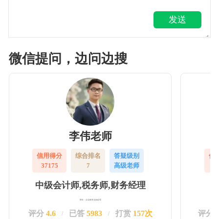
发送
微信提问，边问边搜
李伟老师
信用得分
综合排名
答疑级别
信
37175
7
高级老师
3
中级会计师,税务师,财务经理
擅长：企业账务实操处理
评分
4.6
已答
5983
打赏
157次
评分
/
/