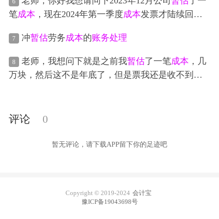
老师，你好我想请问下2023年12月公司
暂估
了一
6
应付账款～
暂估
应付款30000 第二步： 借：主营业
笔
成本
，现在2024年第一季度
成本
发票才陆续回
务
成本
30000 贷：工程施工～合同
成本
30000
来，我应该如何做
账务处理
呢？还有老师顺便帮我
冲
暂估
劳务
成本
的
账务处理
7
看下我去年12月份做的
暂估
成本
的分录对不对呢？
我们是做企业咨询服务的公司
老师，我想问下就是之前我
暂估
了一笔
成本
，几
8
万块，然后这不是年底了，但是票我还是收不到，
所以我不想多交税的话还是只有
暂估
，等到1月票回
来红冲，做正确的
账务处理
，这样有没有问题呢
评论
0
暂无评论，请下载APP留下你的足迹吧
Copyright © 2019-2024
会计宝
豫ICP备19043698号