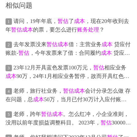
相似问题
请问，19年年底，
暂估
了
成本
，现在20年收到去
1
年
暂估
成本
的票，要怎么进行
账务处理
？
去年发票没来
暂估
成本
借：主营业务
成本
贷应付
2
账款-
暂估
，今年发票来了借：合同履约
成本
贷应付
账款-单位往来 请问冲回去年
成本
和重新结转
成本
如
23年12月开具蓝色发票100万元，
暂估
相应业务
3
何做分录
成本
90万，24年1月相应业务暂停，故而开具红色发
票，
暂估
成本
相应红冲，账目费用通过以前年底损
老师，旅行社业务，
暂估
成本
会计分录怎么做 存
4
益调整科目相应调整，收入做相应负数分录，导致
在问题，总
成本
50万，当月已付30万计入应付账款-
利润表利润为负数，请问能否调整为正，能的话如
某某 （发票未来） 当月
暂估
成本
，次月来发票后 完
何调整
老师，跨年
暂估
成本
。怎么红冲，小企业准则，
5
整的
账务处理
怎么做
没用以前年度损益调整科目。 2023年，
暂估
30000入
账。 第一步： 借：工程施工～合同
成本
30000 贷：