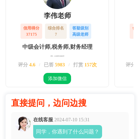
李伟老师
信用得分
综合排名
答疑级别
信
37175
7
高级老师
3
中级会计师,税务师,财务经理
擅长：企业账务实操处理
评分
4.6
已答
5983
打赏
157次
评分
/
/
添加微信
直接提问，边问边搜
在线客服
2024-07-10 15:31
同学，你遇到了什么问题？