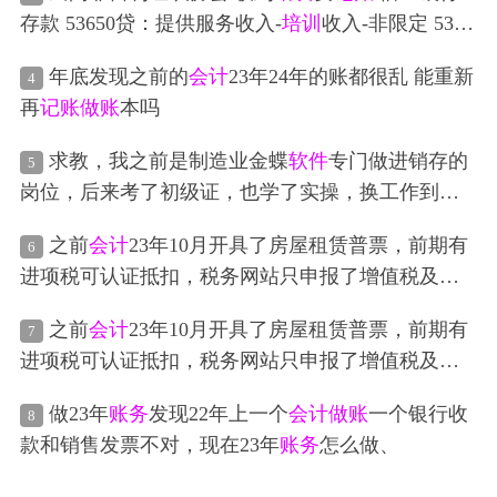
买课程，钱入了公司监管账户，后面提监管资金到
存款 53650贷：提供服务收入-
培训
收入-非限定 5365
基本户需要经文旅局那边审批，目前公司刚起步，
0 然后我给这个公司开具了发票 这笔开具发票应该
没有学员，每个月只能找4个人去校外
培训
家长客户
年底发现之前的
会计
23年24年的账都很乱 能重新
4
怎么
做账
端帮忙下单，钱是公司股东即法人转给购买人的，
再
记账
做账
本吗
后面监管资金提到基本户了，请问应该如何
做账
形
成资金闭环，请写出每个步骤的
借贷
科目。
求教，我之前是制造业金蝶
软件
专门做进销存的
5
岗位，后来考了初级证，也学了实操，换工作到一
个小商贸公司，个体工商户做内账加出纳。但是这
之前
会计
23年10月开具了房屋租赁普票，前期有
6
个公司不太正规，每天就是记个流水账，收入支
进项税可认证抵扣，税务网站只申报了增值税及随
出，也不开票也不报税，太简单了，我觉得对以后
增增值税为0，但因失误未
做账
处理，没有记入相应
职业规划不太好，现在做了几个月了，基本上我都
之前
会计
23年10月开具了房屋租赁普票，前期有
7
营业收入等，对方也没有付款，年报也按报表申
会了，所以我现在想跳槽，想去一个稍微有点挑战
进项税可认证抵扣，税务网站只申报了增值税及随
报。现2024年9月发现此问题，开给对方的普票也拿
的岗位，在考虑是不是需要去
记账
公司学一下外账
增增值税为0，但因失误未
做账
处理，没有记入相应
回，若将23年票红冲再重新开具，
账务
该怎么处
报税那些，毕竟实操学的考完证就忘了，我现在不
做23年
账务
发现22年上一个
会计
做账
一个银行收
8
营业收入等，对方也没有付款，年报也按报表申
理？10月税务该怎么申报？
知道怎么办，长远来看，是做成本
会计
，还是总账
款和销售发票不对，现在23年
账务
怎么做、
报。现2024年9月发现此问题，开给对方的普票也拿
会计
，或者结算
会计
之类的，风险小一点，然后又
回，若将23年票红冲再重新开具，
账务
该怎么处