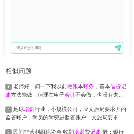
相似问题
老师好！问一下我以前
做账
本
账务
，基本
借贷
记
1
账
方法能做，但现在电子
会计
不会做，也没有去参
加专业
培训
，想了解一下电子
会计
做账
需要哪些
软
足球
培训
行业，小规模公司，应文旅局要求开的
2
件
，
做账
方法和账本账有什么不同？
监管账户，学员的学费进监管账户，文旅局要求企
业每个月有4笔流水，家长从校外
培训
家长客户端购
民间非营利组织协会 收到
培训
费
记账
借：银行
3