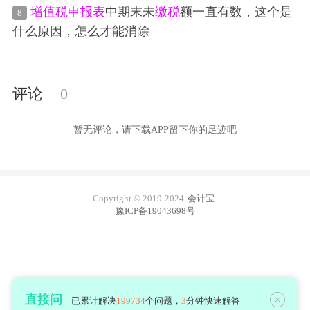
增值税申报表
中期末未
缴税
额一直有数，这个是
8
税额，请问本期
增值税申报表
应
缴税
款为多少？
什么原因，怎么才能消除
评论
0
暂无评论，请下载APP留下你的足迹吧
Copyright © 2019-2024
会计宝
豫ICP备19043698号
直接问
已累计解决
199734
个问题，
3
分钟快速解答