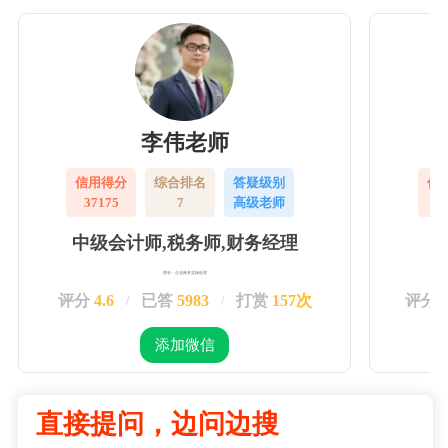
李伟老师
信用得分
综合排名
答疑级别
信
37175
7
高级老师
3
中级会计师,税务师,财务经理
擅长：企业账务实操处理
评分
4.6
已答
5983
打赏
157次
评分
/
/
添加微信
直接提问，边问边搜