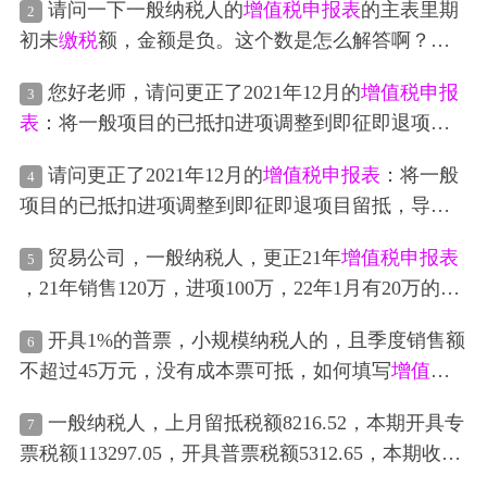
请问一下一般纳税人的
增值税申报表
的主表里期
2
初未
缴税
额，金额是负。这个数是怎么解答啊？不
明白这个数是怎么带出来的？
您好老师，请问更正了2021年12月的
增值税申报
3
表
：将一般项目的已抵扣进项调整到即征即退项目
留抵，导致补
缴税
款和滞纳金，这种情况怎么样做
请问更正了2021年12月的
增值税申报表
：将一般
4
账务处理最佳呢？留抵的即征即退进项怎么体现呢
项目的已抵扣进项调整到即征即退项目留抵，导致
补
缴税
款和滞纳金，这种情况怎么样做账务处理最
贸易公司，一般纳税人，更正21年
增值税申报表
5
佳
，21年销售120万，进项100万，22年1月有20万的进
项，更正21年申报表的时候，多出的20万销售是只
开具1%的普票，小规模纳税人的，且季度销售额
6
能马上
缴税
还是可以使用22年1月的20万抵扣呢？
不超过45万元，没有成本票可抵，如何填写
增值税
申报表
和企业所得税，怎么做分录包括
缴税
的分录
一般纳税人，上月留抵税额8216.52，本期开具专
7
票税额113297.05，开具普票税额5312.65，本期收到
专票进项税额105204.74，收到增值税普通发票票面0