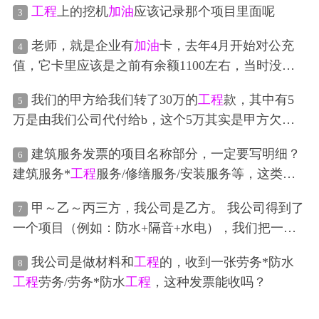
几个小项目（如图）。
工程
上的挖机
加油
应该记录那个项目里面呢
3
老师，就是企业有
加油
卡，去年4月开始对公充
4
值，它卡里应该是之前有余额1100左右，当时没考
虑到，现在到账账上余额为负数，这个要怎么调
我们的甲方给我们转了30万的
工程
款，其中有5
5
整？
万是由我们公司代付给b，这个5万其实是甲方欠的
b，我们只是代付，那我们转这个5万给b的时候备注
建筑服务发票的项目名称部分，一定要写明细？
6
写什么呢
建筑服务*
工程
服务/修缮服务/安装服务等，这类型
的不能用了吗？
甲～乙～丙三方，我公司是乙方。 我公司得到了
7
一个项目（例如：防水+隔音+水电），我们把一部
分给了丙方（防水）做。 如今丙方和甲方都要和我
我公司是做材料和
工程
的，收到一张劳务*防水
8
们乙方做结算了，开票是怎么开呢？ 我开给甲方建
工程
劳务/劳务*防水
工程
，这种发票能收吗？
筑服务*
工程
服务，丙方开给我建筑服务*
工程
服
务？