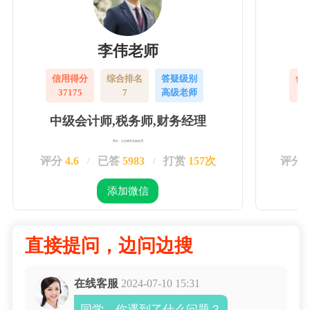
李伟老师
信用得分
综合排名
答疑级别
信
37175
7
高级老师
3
中级会计师,税务师,财务经理
擅长：企业账务实操处理
评分
4.6
已答
5983
打赏
157次
评分
/
/
添加微信
直接提问，边问边搜
在线客服
2024-07-10 15:31
同学，你遇到了什么问题？