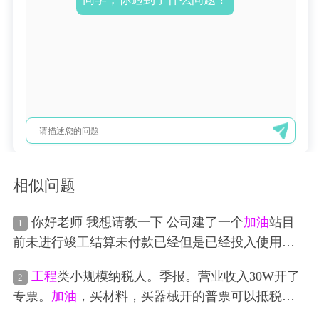
相似问题
你好老师 我想请教一下 公司建了一个
加油
站目
1
前未进行竣工结算未付款已经但是已经投入使用
了，所以账面根据建设单位给的总金额暂估入账
工程
类小规模纳税人。季报。营业收入30W开了
2
了，然后按照25年折旧了。最近收到了
工程
审计公
专票。
加油
，买材料，买器械开的普票可以抵税
司给的审计计结算初稿，建设的该
加油
站其实分好
吗？