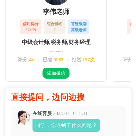
李伟老师
信用得分
综合排名
答疑级别
信
37175
7
高级老师
3
中级会计师,税务师,财务经理
擅长：企业账务实操处理
评分
4.6
已答
5983
打赏
157次
评分
/
/
添加微信
直接提问，边问边搜
在线客服
2024-07-10 15:31
同学，你遇到了什么问题？