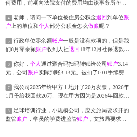
何费用，前期向法院支付的费用均由该事务所垫
付，待诉讼结束后我公司一并支付），现人民法院
老师，请问一下单位被住房公积金
退回
到单位
账
4
有
退回
的
诉讼费
直接汇入我公司
账户
，问这比退款
户
上的单位和
个人
部分公积金怎么
做账
呢？
我公司如何
做账
？
行政单位零余额
账户
一般是没有款项的，但是我
5
们8月零余额
账户
收到人社
退回
18年12月社保退款，
请问预算会计需要
做账
务处理吗？然后我们直接用
你好，
个人
通过聚合码扫码转账给公司
账户
3.14
6
零余这笔钱里面
个人
交的，那预算会计需要做吗？
元，公司
账户
实际到账3.13元。被扣了0.01手续费，
额
账户
的这笔钱付了社保，那预算会计怎么做呢？
然后因为需要再转给支付宝3.14所以
个人
再网银转了
后面又退了
我公司2025年给甲方工地开了20万发票，2026年
7
0.01到公司
账户
，公司
账户
转给支付宝3.14审核通过
1月份给我回款20万。现在甲方因为是2026年回款，
后支付宝原路
退回
了3.14。请问这种需要怎么
做账
2025发票不可以，要求我们
退回
，但是我们
账户
没
足球培训行业，小规模公司，应文旅局要求开的
8
有那么多钱，甲方说以
个人
名义付给我们，我们用
监管
账户
，学员的学费进监管
账户
，文旅局要求企
公司户给
退回
。怎么操作合理，是让甲方
个人
直接
业每个月有4笔流水，家长从校外培训家长客户端购
转到我公司户
退回
还是转到法人卡，法人存到公司
买课程，钱入了公司监管
账户
，后面提监管资金到