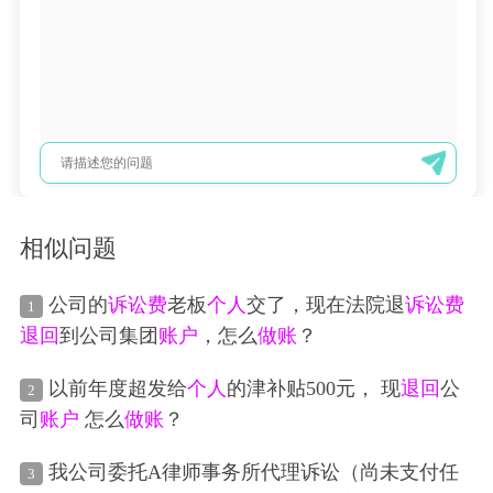
相似问题
公司的
诉讼费
老板
个人
交了，现在法院退
诉讼费
1
退回
到公司集团
账户
，怎么
做账
？
以前年度超发给
个人
的津补贴500元， 现
退回
公
2
司
账户
怎么
做账
？
我公司委托A律师事务所代理诉讼（尚未支付任
3