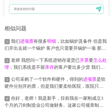
相似问题
我们
进项票
有很多
明细
，比如锅炉及备件 但是我
1
们开出去就一个锅炉 客户也只需要开锅炉一项 那我
们的
库存
就对不上 账面上的配件就很多 而且与实际
老师 我想问一下系统进销存退货已
开票
要
怎么处
2
库存
对不上 甚至有的客户不
开票
直接走对私 那我们
理
，我们系统是不留
库存
的客户要出多少货 我们就
的
库存
一直都对不上 这应该
怎么处理
呢
从总公司也是我们供应商入库多少出货，7月跟总公
公司采购了一个软件和硬件，得到的
进项票
是软
3
司供应商采购了一批 月底对账已给我们开专票，我
硬件分别开的票，但是我们要卖给医院，医院只接
们7月给客户出货的8月初已对账
开票
，8/15前报税我
受软件作为配套售卖过去，不可以单独
开票
，那我
已抵扣了供应商开的专票，现在客户有个10K数量的
你好，老师！我是新手，目前我在一家刚成立3
4
开票
这边应该
怎么处理
合适。
要退货，退回来我们也要退回去给供应商，现在我
个月的刀剑制造业公司做财务。这家公司规章制度
要
怎么处理
呢