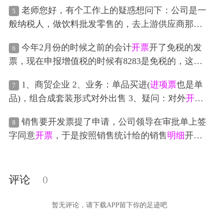
不全，原材料购进来有些是
开票
的有些又不
开票
老师您好，有个工作上的疑惑想问下：公司是一
5
的，然后生产环节领料也没有领料单。这家公司生
般纳税人，做饮料批发零售的，去上游供应商那边
产的刀剑品种繁多，实际生成成本都不一。 比如 我
进货，对方有开
进项票
进来。但是下游客户基本上
收到的
进项票
明细
是配件、钢材这些，我开出去的
今年2月份的时候之前的会计
开票
开了免税的发
6
是个体户、个人，占了七成，差不多只有三成左右
票品类是宝剑这些。然后车间生产领用材料也没有
票，现在申报增值税的时候有8283是免税的，这个
是正常有
开票
出去的。三成有票有合同，回款走对
领料单之类的，领用入库都没有，包括车间的费用
免税部分应该
怎么处理
啊，提示要填减免税
明细
公户。七成不
开票
没合同，回款走老板私人账户。
也不清晰。过几天就要报税了，我该如何核算完工
1、商贸企业 2、业务：单品买进(
进项票
也是单
7
表，但是填在哪一项内容呢？
公司之前一直都没报私人的那部分收入，没交那么
成本以及销售成本哈？谢谢
品)，组合成套装形式对外出售 3、疑问：对外
开票
多的税。但是这样就导致公司
库存
虚高，实际上已
是需要与
进项票
一一对应开单品
明细
票？还是可以
经没有那么多
库存
了。哪像这样的情况，需要怎么
销售要开发票提了申请，公司领导在审批单上签
8
开**组合套装 ，需不需要再做什么备注？ 4、可以
规范一下个体户业务呢，同时老板还希望能少交些
字同意
开票
，于是按照销售统计给的销售
明细
开了
确定的是我
库存
商品入库的时候，是核算到单品
税
专票，结果跨月才得知该次
开票
有虚开部分给对方
的，那如果我开的是套装的发票，我确认主营收入
走账，这种情况应该
怎么处理
，如何保护自己
的时候可以只核算到**套装吗？还是需要和
库存
商
评论
0
品一样核算到单品？
暂无评论，请下载APP留下你的足迹吧