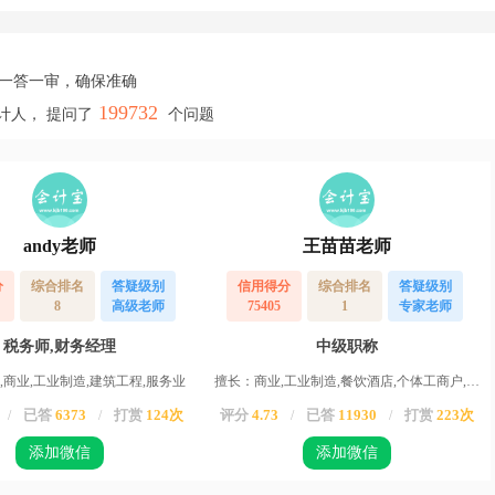
，一答一审，确保准确
199732
计人， 提问了
个问题
andy老师
王苗苗老师
分
综合排名
答疑级别
信用得分
综合排名
答疑级别
8
高级老师
75405
1
专家老师
税务师,财务经理
中级职称
,商业,工业制造,建筑工程,服务业
擅长：商业,工业制造,餐饮酒店,个体工商户,服务业,运输业,物业,农业,高新企业,其他行业
已答
6373
打赏
124次
评分
4.73
已答
11930
打赏
223次
/
/
/
/
添加微信
添加微信