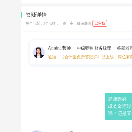
1
0:
1
答疑详情
2:
2
每个问题，2个老师，一答一审，确保准确
已审核
2
老
师
您
Annina老师
好！
中级职称,财务经理
答疑老
请
通知：《会计宝免费答疑群》已上线，席位有
问
一
下
2
0
2
0.
1
老师您好！请
2
成奖金还没
月
的
吗？还是直
个
税
已