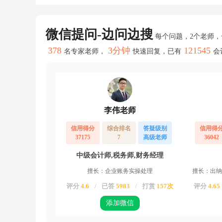
可
以
做
到
微信提问-边问边搜
每个问题，2个老师
2
0
378
3分钟
121545
名专家老师，
快速回复，已有
会
2
0.
1
2
月，
更
正
李伟老师
1
2
信用得分
综合排名
答疑级别
信用得
的
37175
7
高级老师
36042
个
税
中级会计师,税务师,财务经理
吗？
擅长：企业账务实操处理
擅长：出纳
还
是
评分
4.6
已答
5983
打赏
157次
评分
4.65
/
/
直
接
添加微信
和
1