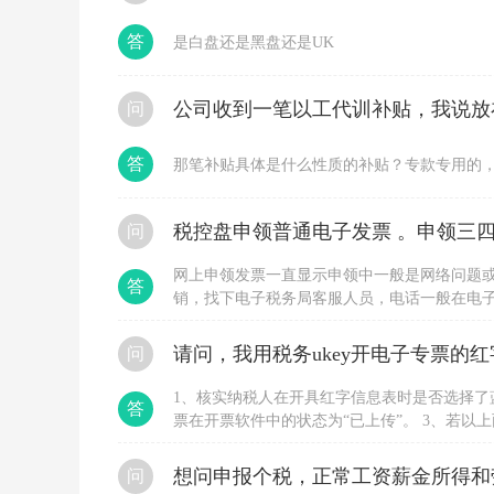
有
点
答
是白盘还是黑盘还是UK
高
用
那
问
种
方
式
答
那笔补贴具体是什么性质的补贴？专款专用的
好
点
呢
平
税控盘申领普通电子发票 。申领三四
问
时
工
网上申领发票一直显示申领中一般是网络问题
答
资
销，找下电子税务局客服人员，电话一般在电
不
申领，直接到大厅办理，要税局登记过的人带
高，
主
问
要
是
1、核实纳税人在开具红字信息表时是否选择了
靠
答
票在开票软件中的状态为“已上传”。 3、若
提
用户换时间段多尝试几次。 4、若长时间不行
成
的
位协助处理。
想问申报个税，正常工资薪金所得和
问
种