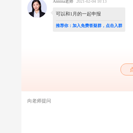
经
Annina老师
2021-02-04 10:13
申
报
了，
当
推荐你：加入免费答疑群，点击入群
时
2
0
2
0
年
的
提
成
奖
金
还
没
出
来，
现
在
出
来
了