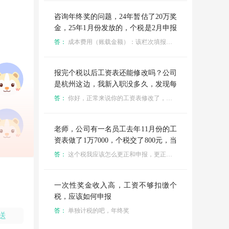
份才进行发放，了解到个税系统申报应
按照实际发放月份申报，如果现在想更
咨询年终奖的问题，24年暂估了20万奖
正今年的按正确申报，应如何操作
金，25年1月份发放的，个税是2月申报
的，实际发了25万，这种情况的话，在
答：
成本费用（账载金额）：该栏次填报会计核算计入成本费用的金额，这个20万已经计入2024年了，不属于2025年。现在申报2025年的企业所得税，这一栏次不算20万
25年第三季度所得税报表应付职工薪酬
的成本费用和已发放的应付职工薪酬需
要加这部分金额吗，还有就是去年12月
报完个税以后工资表还能修改吗？公司
份工资和年终奖是差不多的情况，都是
是杭州这边，我新入职没多久，发现每
在25年的1月份发放次月申报
个月报完个税以后工资表都要修改，不
答：
你好，正常来说你的工资表修改了，收入发生变化了，那么个税的申报表也得修改才成
让改还要改那种。公司是外包形式，做
的保洁保安，人员流动性很大，特殊情
况很多，公司后台人员又少，项目又接
老师，公司有一名员工去年11月份的工
的多，每次都是各种原因要修改。这种
资表做了1万7000，个税交了800元，当
情况，如果工资表修改了，账按照工资
时因为和公司闹得不愉快，就直接走
答：
这个税我应该怎么更正和申报，更正当时的个税申报表
表去修改，个税申报也需要每个月去更
了，工资也没给他开，后来今天2月份
正吗？基本上不渉及个税，她们工资很
协商开了4000元，这个税我应该怎么更
低
正和申报
一次性奖金收入高，工资不够扣缴个
税，应该如何申报
答：
单独计税的吧，年终奖
送