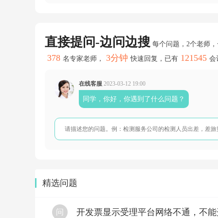
月
的
工
资
一
直接提问-边问边搜
每个问题，2个老师
起
申
378
3分钟
121545
名专家老师，
快速回复，已有
会
报
呢
可
在线客服
2023-03-12 19:00
以
同学，你好，你遇到了什么问题？
和
1
月
的
一
起
申
报
他
们
精选问题
提
成
奖
开发票显示受理平台网络不通，不能
问
金