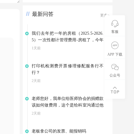
最新问答
更多>
客服
我们去年把一年的房租（2025.5-2026.
5）一次性都计管理费用-房租了，今年
因为3月份就搬到新地址了，是向别家
1天前
租赁房屋，集团退回我们4-5月的房
APP 下载
租。可以不调整以前年度损益，把集团
打印机检测费开票修理修配服务行不
的退款计入其他应付款，等支付今年的
行？
房租是在转到管理费用——房租吗？
公众号
2天前
老师您好，我单位给医师协会的捐赠款
该如何做费用，这个是给科室沟通过他
们开展会资助的费用，医师这会也给我
2天前
们开了相应的公益事业捐赠票据
老板拿公司的发票、能报销吗