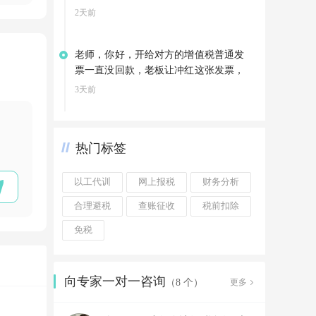
2天前
老师，你好，开给对方的增值税普通发
票一直没回款，老板让冲红这张发票，
可以直接冲红吗
3天前
热门标签
以工代训
网上报税
财务分析
合理避税
查账征收
税前扣除
免税
向专家一对一咨询
更多
（8 个）