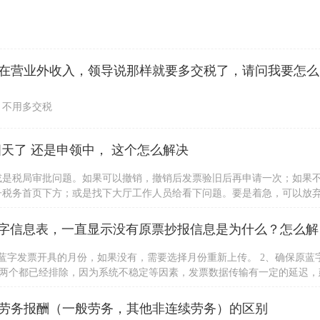
公司收到一
，不用多交税
天了 还是申领中， 这个怎么解决
或是税局审批问题。如果可以撤销，撤销后发票验旧后再申请一次；如果
子税务首页下方；或是找下大厅工作人员给看下问题。要是着急，可以放
身份证办理。
请问，我用
蓝字发票开具的月份，如果没有，需要选择月份重新上传。 2、确保原蓝
以上两个都已经排除，因为系统不稳定等因素，发票数据传输有一定的延迟，
，建议用户咨询当地税局处理。若用户强烈要求处理，可详细描述派单到
劳务报酬（一般劳务，其他非连续劳务）的区别