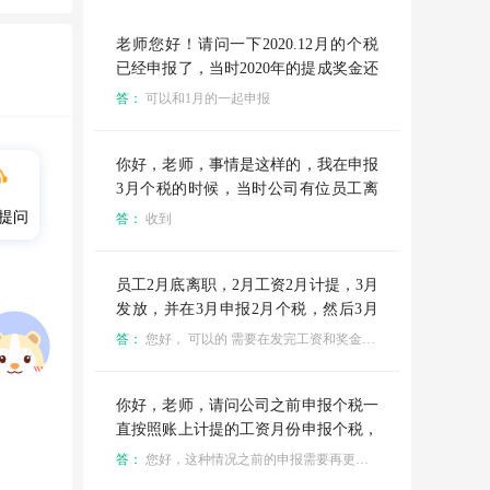
老师您好！请问一下2020.12月的个税
已经申报了，当时2020年的提成奖金还
没出来，现在出来了可以做到2020.12
答：
可以和1月的一起申报
月，更正12的个税吗？还是直接和1月
的工资一起申报呢
你好，老师，事情是这样的，我在申报
3月个税的时候，当时公司有位员工离
职了，但是工资已经发给他了，但他的
提问
答：
收到
工资是需要交个税，所以我就把个税加
到工资里一起申报，反推也等于实发工
资，但是员工觉得他的收入增加了，我
员工2月底离职，2月工资2月计提，3月
就以实发工资申报，当时扣的个税是17
发放，并在3月申报2月个税，然后3月
1.02，更正之后的个税是165.89，多扣
给该名员工发奖金，这笔奖金3月计提3
答：
您好， 可以的 需要在发完工资和奖金后再做离职
了5.13，也没有退给公司，我也没有事
月发放，并在4月申报3月个税，按照正
情退税，那我现在做分录应该怎么做
常工资薪金所得申报个税，允许扣除50
的，求老师指导
00元减除费用吗
你好，老师，请问公司之前申报个税一
直按照账上计提的工资月份申报个税，
个税系统上所属期1月申报的是账上计
答：
您好，这种情况之前的申报需要再更正了，可以零申报一个月，然后再按照发放的申报
提的1月份工资，但该1月份工资是2月