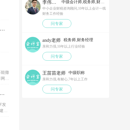
李伟老师
中级会计师,税务师,财务经理
中小企业财税咨询顾问,10年以上会计一线
财务工作经验
问专家
笔以工代训补贴，我说放在营业外收入，领导说那样就要多交税了，请问我要怎么做呢？领导还说让我问税局，跟税局说这笔补贴直接拿来交员工的社保，这样是不是就不用交税了？请问我该怎么做比较好呢？
andy老师
税务师,财务经理
亲和力强,10年以上行业经验
问专家
不能撤
王苗苗老师
中级职称
弃网上
亲和力强,有耐心,7年以上工作
问专家
税务ukey开电子专票的红字信息表，一直显示没有原票抄报信息是为什么？怎么解决？
字发
建议
服务单