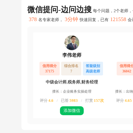
的
社
微信提问-边问边搜
每个问题，2个老师
保
第
378
3分钟
121558
名专家老师，
快速回复，已有
会
四
个
月
才
能
办
李伟老师
理
完，
信用得分
综合排名
答疑级别
信用得
能
37175
7
高级老师
36042
一
次
中级会计师,税务师,财务经理
性
补
擅长：企业账务实操处理
擅长：出纳
交
前
评分
4.6
已答
5983
打赏
157次
评分
4.65
/
/
面
三
添加微信
个
月
的
吧