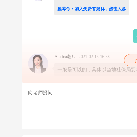
到
位
推荐你：加入免费答疑群，点击入群
情
况，
3
个
月
没
有
发
工
Annina老师
2021-02-15 16:38
资，
第
一般是可以的，具体以当地社保局要
三
个
月
一
次
补
发
可
以
吧？
可
以