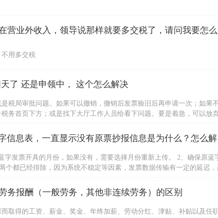
公司收到一
，不用多交税
天了 还是申领中， 这个怎么解决
或是税局审批问题。如果可以撤销，撤销后发票验旧后再申请一次；如果
子税务首页下方；或是找下大厅工作人员给看下问题。要是着急，可以放
身份证办理。
请问，我用
蓝字发票开具的月份，如果没有，需要选择月份重新上传。 2、确保原蓝
以上两个都已经排除，因为系统不稳定等因素，发票数据传输有一定的延迟，
，建议用户咨询当地税局处理。若用户强烈要求处理，可详细描述派单到
劳务报酬（一般劳务，其他非连续劳务）的区别
雇而取得的工资、薪金、奖金、年终加薪、劳动分红、津贴、补贴以及任