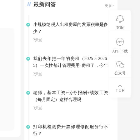
最新问答
更多>
小规模纳税人出租房屋的发票税率是多
客服
少？
2天前
APP 下载
我们去年把一年的房租（2025.5-2026.
5）一次性都计管理费用-房租了，今年
因为3月份就搬到新地址了，是向别家
公众号
2天前
租赁房屋，集团退回我们4-5月的房
租。可以不调整以前年度损益，把集团
老师，基本工资+劳务报酬+绩效工资
的退款计入其他应付款，等支付今年的
（每月固定）这样合理吗
房租是在转到管理费用——房租吗？
3天前
打印机检测费开票修理修配服务行不
行？