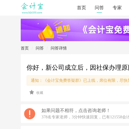
首页
问答
专家
首页
/
问答
/
问答详情
你好，新公司成立后，因社保办理原
通知：《会计宝免费答疑群》已上线，席位有限，尽快
2
收藏
0
2
1/
2/
如果问题不相符，点击咨询老师！
1
378名专家老师，3分钟快速回复，已有121558会
5
1