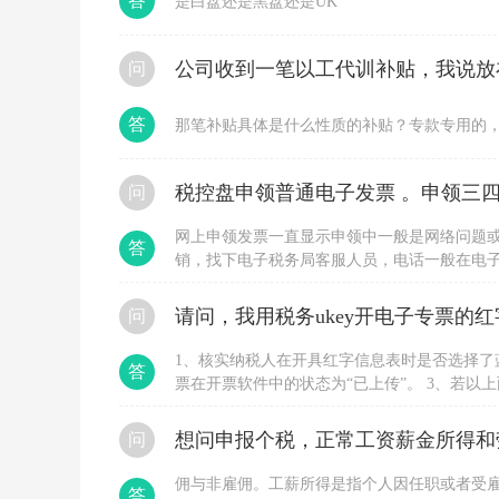
答
是白盘还是黑盘还是UK
问
答
那笔补贴具体是什么性质的补贴？专款专用的
税控盘申领普通电子发票 。申领三四
问
网上申领发票一直显示申领中一般是网络问题
答
销，找下电子税务局客服人员，电话一般在电
申领，直接到大厅办理，要税局登记过的人带
问
1、核实纳税人在开具红字信息表时是否选择了
答
票在开票软件中的状态为“已上传”。 3、若
用户换时间段多尝试几次。 4、若长时间不行
位协助处理。
想问申报个税，正常工资薪金所得和
问
佣与非雇佣。工薪所得是指个人因任职或者受
答