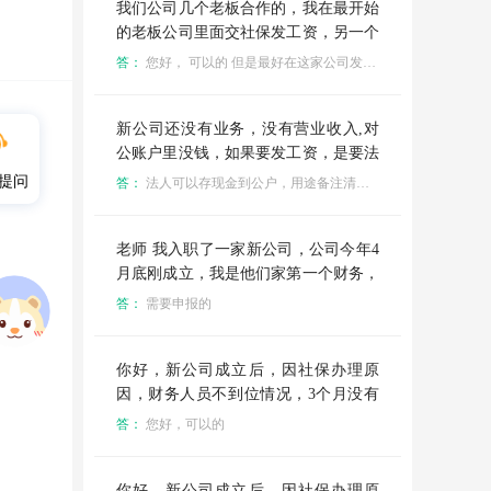
我们公司几个老板合作的，我在最开始
的老板公司里面交社保发工资，另一个
老板也注册了一个新公司，我平时给处
答：
您好， 可以的 但是最好在这家公司发工资 能够证明在这家公司也干活
理出纳出款，新公司财务身份信息填我
有问题吗？
新公司还没有业务，没有营业收入,对
公账户里没钱，如果要发工资，是要法
人自己先存现金到公账上吗？现在有三
提问
答：
法人可以存现金到公户，用途备注清楚就好，法人如果也是股东，用途可以备注投资款，也可以备注借款
个员工（同时也是股东），给员工发工
资交社保通过现金存入公账可以吗？会
不会有什么税务风险？法人存现金入公
老师 我入职了一家新公司，公司今年4
账，财务上怎么算呢？
月底刚成立，我是他们家第一个财务，
我们老板在其他公司交了社保啥的 在
答：
需要申报的
我这公司工资7000的话 我是不是就不
用帮他申报个税了
你好，新公司成立后，因社保办理原
因，财务人员不到位情况，3个月没有
发工资，第三个月一次补发可以吧？
答：
您好，可以的
你好，新公司成立后，因社保办理原