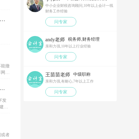
中小企业财税咨询顾问,10年以上会计一线
财务工作经验
笔以工代训补贴，我说放在营业外收入，领导说那样就要多交税了，请问我要怎么做呢？领导还说让我问税局，跟税局说这笔补贴直接拿来交员工的社保，这样是不是就不用交税了？请问我该怎么做比较好呢？
问专家
andy老师
税务师,财务经理
亲和力强,10年以上行业经验
问专家
不能撤
弃网上
王苗苗老师
中级职称
亲和力强,有耐心,7年以上工作
税务ukey开电子专票的红字信息表，一直显示没有原票抄报信息是为什么？怎么解决？
问专家
字发
建议
服务单
职或者