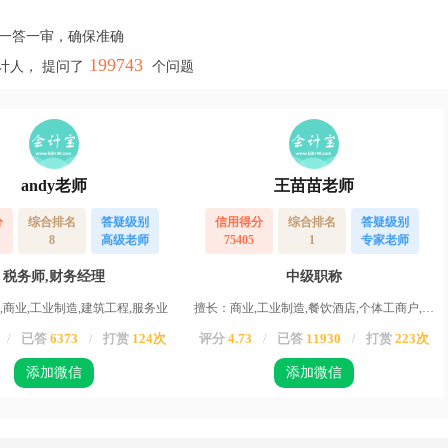
，一答一审，确保准确
199743
计人， 提问了
个问题
andy老师
王苗苗老师
分
综合排名
答疑级别
信用得分
综合排名
答疑级别
8
高级老师
75405
1
专家老师
税务师,财务经理
中级职称
,商业,工业制造,建筑工程,服务业
擅长：商业,工业制造,餐饮酒店,个体工商户,服务业,运输业,物业,农业,高新企业,其他行业
已答
6373
打赏
124次
评分
4.73
已答
11930
打赏
223次
/
/
/
/
添加微信
添加微信