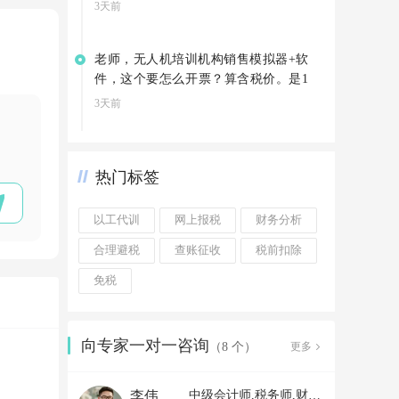
3天前
老师，无人机培训机构销售模拟器+软
件，这个要怎么开票？算含税价。是1
3%吗
3天前
热门标签
以工代训
网上报税
财务分析
合理避税
查账征收
税前扣除
免税
向专家一对一咨询
更多
（8 个）
李伟老师
中级会计师,税务师,财务经理