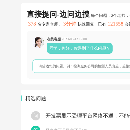
一
般
直接提问-边问边搜
是
每个问题，2个老师
可
378
3分钟
121558
以
名专家老师，
快速回复，已有
会
的，
具
体
在线客服
2023-03-12 19:00
以
同学，你好，你遇到了什么问题？
当
地
社
保
局
要
求
为
准
精选问题
开发票显示受理平台网络不通，不能
问