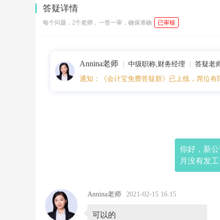
2:
答疑详情
5
5:
每个问题，2个老师，一答一审，确保准确
已审核
0
8
你
好，
Annina老师
新
中级职称,财务经理
答疑老
公
通知：《会计宝免费答疑群》已上线，席位有
司
成
立
后，
因
社
保
办
你好，新公
理
月没有发工
原
因，
财
务
Annina老师
2021-02-15 16:15
人
员
不
可以的