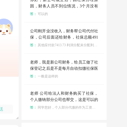
因，财务人员不到位情况，3个月没有
发工资，第三个月一次补发可以吧？
答：
可以的
公司刚开业没收入，财务帮公司代付社
保，公司后面还给财务，社保总额491
3.73，个人部分1431.45，公司部分348
答：
其他应付款7413.73 利润分配未分配利润-7413.73
2.28，另外老板借给公司现金给员工发
工资发了2800（实发工资，已经代扣了
社保的）
老师，我是新公司财务，给员工做了社
保登记之后是不是每月自动扣缴社保医
保公积金，以后只是要离职的时候才要
答：
一般是这样的
操作是嘛
老师 公司给法人和财务购买了社保，
个人缴纳部分公司也帮交，这是可以的
吗，分录怎么做？申报个税那边没有工
答：
同学您好，个人部分代缴的作为工资申报。
送
资还可以申报吗