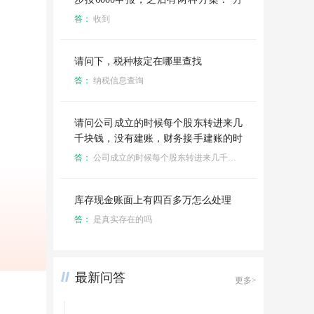
案一：2026年7月起每月固定应发6000
答：
收到
元，每年基数申报正常报送，薪资不变
则社保基数维持6000元。 方案二：202
6年度社保基数固定6000元；年内薪资
请问下，税种核定在哪里查找
上调不实时调整。2027年7月基数申
答：
纳税信息查询
报，按2026.7-12月平均应发工资核定20
27全年社保基数。
请问公司成立的时候每个股东转进来几
千块钱，没有建账，财务接手建账的时
候库存现金只有几百块了，实收资本科
答：
公司成立的时候每个股东转进来几千块钱，钱转到哪儿了？现在库存资金就剩几百块了，其他花在哪儿了，谁花的？
目余额为0，现在要把其中一个股东的
几千块退给他，怎么做账呀，
库存现金账面上有四百多万怎么处理
答：
是真实存在的吗
最新问答
更多>