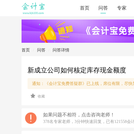
首页
问答
专家
首页
/
问答
/
问答详情
新成立公司如何核定库存现金额度
通知：《会计宝免费答疑群》已上线，席位有限，尽快
2
收藏
0
2
1/
2/
如果问题不相符，点击咨询老师！
1
378名专家老师，3分钟快速回复，已有121558会
6
9: