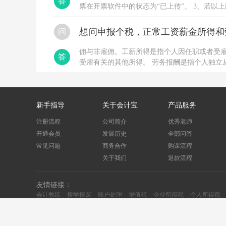
答
票在开票软件中的状态为“已上传”。 3、若
用户换时间段多尝试几次。 4、若长时间不行
位协助处理。
想问申报个税，正常工资薪金所得和
问
佣与非雇佣。工薪所得是指个人因任职或者受
答
受雇有关的其他所得。 劳务报酬是指个人独立
与被服务单位没有稳定的、连续的劳动人事关
新手指导
关于会计宝
产品服务
注册流程
公司简介
优秀老师
开通会员
发展历史
全部问答
常见问题
商务合作
购课流程
关于我们
退款流程
友情链接：
会计教练
搜学搜课
账户处理
增值税
企业所得税
个人所得税