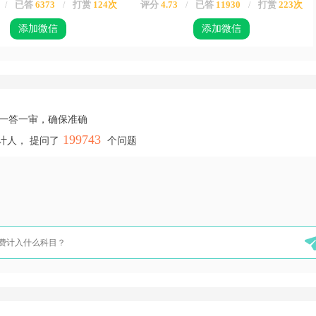
已答
6373
打赏
124次
评分
4.73
已答
11930
打赏
223次
/
/
/
/
添加微信
添加微信
，一答一审，确保准确
199743
计人， 提问了
个问题