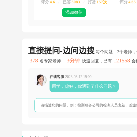
评分
4.6
已答
5983
打赏
157次
评分
4.65
/
/
额
度
添加微信
可
增
加
或
减
少
的。
直接提问-边问边搜
每个问题，2个老师
378
3分钟
121558
名专家老师，
快速回复，已有
会
在线客服
2023-03-12 19:00
同学，你好，你遇到了什么问题？