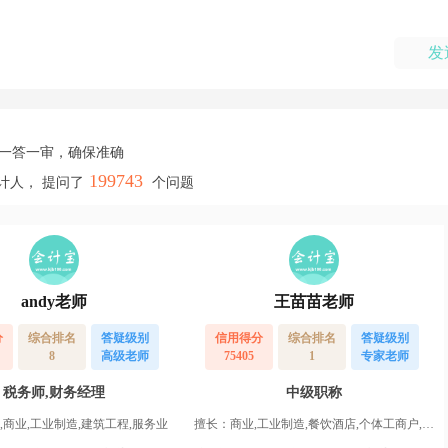
发
，一答一审，确保准确
199743
计人， 提问了
个问题
andy老师
王苗苗老师
分
综合排名
答疑级别
信用得分
综合排名
答疑级别
8
高级老师
75405
1
专家老师
税务师,财务经理
中级职称
,商业,工业制造,建筑工程,服务业
擅长：商业,工业制造,餐饮酒店,个体工商户,服务业,运输业,物业,农业,高新企业,其他行业