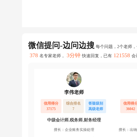
业
务
性
质
预
估
现
金
微信提问-边问边搜
额
每个问题，2个老师
度。
378
3分钟
121558
名专家老师，
快速回复，已有
会
如
是
否
有
现
金
收
李伟老师
购
货
信用得分
综合排名
答疑级别
信用得
等
37175
7
高级老师
36042
情
况。
中级会计师,税务师,财务经理
这
现
擅长：企业账务实操处理
擅长：出纳
全