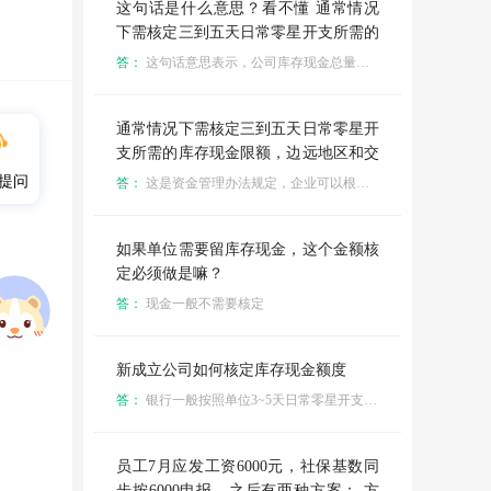
这句话是什么意思？看不懂 通常情况
下需核定三到五天日常零星开支所需的
库存现金限额，边远地区和交通不便地
答：
这句话意思表示，公司库存现金总量不得超过规定的限额
区，经开护航核定限额可多于五天，但
不得超过15天的日常零星开支 这句话
是什么意思
通常情况下需核定三到五天日常零星开
支所需的库存现金限额，边远地区和交
通不便地区，经开护航核定限额可多于
提问
答：
这是资金管理办法规定，企业可以根据自身业务备用
五天，但不得超过15天的日常零星开支
这句话是什么意思
如果单位需要留库存现金，这个金额核
定必须做是嘛？
答：
现金一般不需要核定
新成立公司如何核定库存现金额度
答：
银行一般按照单位3~5天日常零星开支核定现金额度。你可根据你公司业务性质预估现金额度。如是否有现金收购货等情况。这现全额度可增加或减少的。
员工7月应发工资6000元，社保基数同
步按6000申报，之后有两种方案： 方