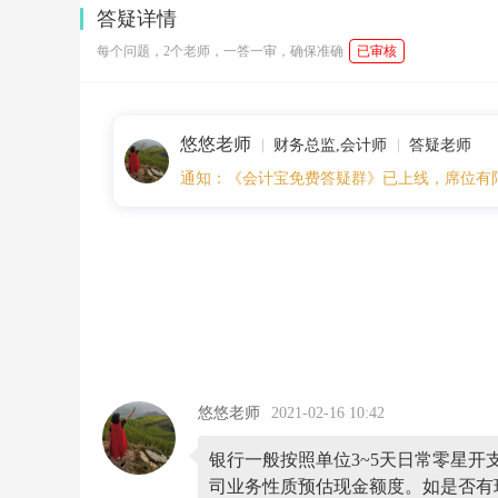
2
答疑详情
5:
4
每个问题，2个老师，一答一审，确保准确
已审核
2
新
成
立
悠悠老师
公
财务总监,会计师
答疑老师
司
通知：《会计宝免费答疑群》已上线，席位有
如
何
核
定
库
存
现
金
额
度
银
行
悠悠老师
2021-02-16 10:42
一
般
银行一般按照单位3~5天日常零星开
按
照
司业务性质预估现金额度。如是否有