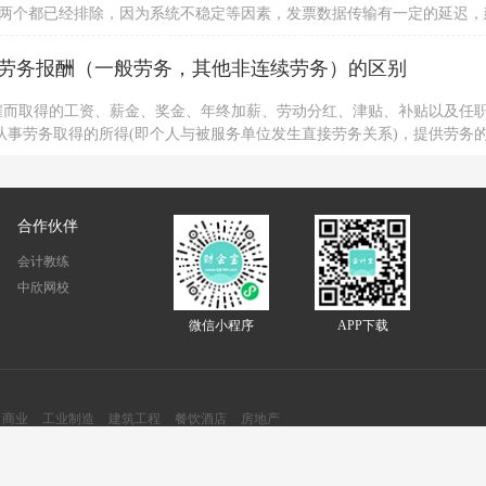
以上两个都已经排除，因为系统不稳定等因素，发票数据传输有一定的延迟，
，建议用户咨询当地税局处理。若用户强烈要求处理，可详细描述派单到
劳务报酬（一般劳务，其他非连续劳务）的区别
雇而取得的工资、薪金、奖金、年终加薪、劳动分红、津贴、补贴以及任
从事劳务取得的所得(即个人与被服务单位发生直接劳务关系)，提供劳务
系，也没有任何劳动合同关系，其所得也不是以工资薪金形式领取的。
合作伙伴
会计教练
中欣网校
微信小程序
APP下载
商业
工业制造
建筑工程
餐饮酒店
房地产
Copyright ©2020-会计宝 版权所有
备案号：
豫ICP备19043698号