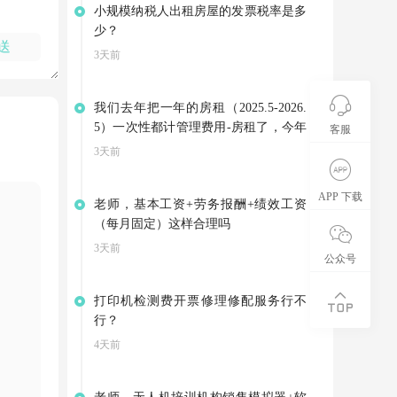
小规模纳税人出租房屋的发票税率是多
少？
送
3天前
我们去年把一年的房租（2025.5-2026.
5）一次性都计管理费用-房租了，今年
客服
因为3月份就搬到新地址了，是向别家
3天前
租赁房屋，集团退回我们4-5月的房
租。可以不调整以前年度损益，把集团
APP 下载
老师，基本工资+劳务报酬+绩效工资
的退款计入其他应付款，等支付今年的
（每月固定）这样合理吗
房租是在转到管理费用——房租吗？
3天前
公众号
打印机检测费开票修理修配服务行不
行？
4天前