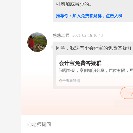
单
可增加或减少的。
位
3
推荐你：加入免费答疑群，点击入群
~
5
天
日
悠悠老师
2021-02-16 10:43
常
零
同学，我这有个会计宝的免费答疑群
星
开
支
会计宝免费答疑群
核
问题答疑，案例知识分享，席位有限，
定
现
点击查看详情
金
额
度。
你
可
根
据
你
公
司