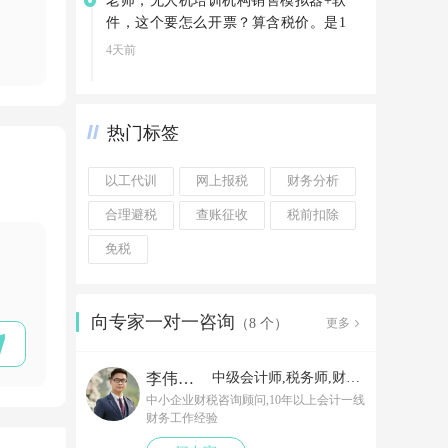
老师，无人机培训机构销售模拟器+软
件，这个要怎么开票？算含税价。是1
3%吗
4天前
热门标签
以工代训
网上报税
财务分析
合理避税
查账征收
税前扣除
免税
向专家一对一咨询
更多
（8 个）
李伟老师
中级会计师,税务师,财务经理
中小企业财税咨询顾问,10年以上会计一线
财务工作经验