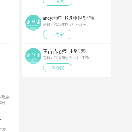
问专家
andy老师
税务师,财务经理
亲和力强,10年以上行业经验
问专家
王苗苗老师
中级职称
笔以工代训补贴，我说放在营业外收入，领导说那样就要多交税了，请问我要怎么做呢？领导还说让我问税局，跟税局说这笔补贴直接拿来交员工的社保，这样是不是就不用交税了？请问我该怎么做比较好呢？
亲和力强,有耐心,7年以上工作
问专家
不能撤
弃网上
税务ukey开电子专票的红字信息表，一直显示没有原票抄报信息是为什么？怎么解决？
字发