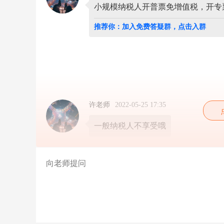
报
小规模纳税人开普票免增值税，开专
税
的
推荐你：加入免费答疑群，点击入群
时
候
免
申
报
吗
专
票
普
许老师
2022-05-25 17:35
票
都
一般纳税人不享受哦
可
以
免
税
吗？
小
规
模
纳
税
人