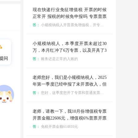
现在快递行业免征增值税 开票的时候
正常开 报税的时候免申报吗 专票普票
都可以免税吗？
答：
小规模纳税人开普票免增值税，开专票不免
小规模纳税人，本季度开票未超过30
万，本月红冲了6万专票，以及开具了3
5500的普票，造成增值税负数534.06，
提问
答：
账务还是正常的入账的
请问改如何做账？普票的351元免税额
照常结转进营业外收入吗？
老师您好，我们是小规模纳税人，2025
年第一季度已经申报了未开票收入，但
是这个季度开票了，那我开具的普票和
答：
您好，这季度您开了专票和普通发票正常填写申报，只是需要在申报未开票收入的时候减去上个季度申报过的部分在未开票收入里面减去
专票这个季度怎么申报呀，是第一季度
已申报未开票收入开了专票，那就在专
票不含税销售额一栏减去这个月开具的
老师，请教一下，我10月份增值税专票
这张专票是吗，普票那就在其他增值税
开票金额22606元，增值税6%普票开票
发票销售额一栏中减去开具的已申报金
金额85211元，免税开票金额614810
答：
免税开票金额614810元
额转为开票收入金额是吗
元，在国税网上那我增值税免税申报表