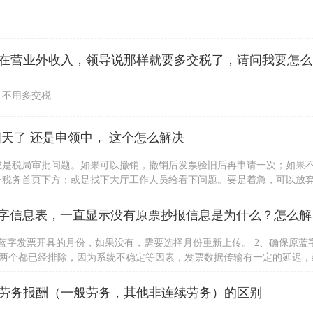
公司收到一
，不用多交税
天了 还是申领中， 这个怎么解决
或是税局审批问题。如果可以撤销，撤销后发票验旧后再申请一次；如果
子税务首页下方；或是找下大厅工作人员给看下问题。要是着急，可以放
身份证办理。
请问，我用
蓝字发票开具的月份，如果没有，需要选择月份重新上传。 2、确保原蓝
以上两个都已经排除，因为系统不稳定等因素，发票数据传输有一定的延迟，
，建议用户咨询当地税局处理。若用户强烈要求处理，可详细描述派单到
劳务报酬（一般劳务，其他非连续劳务）的区别