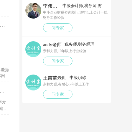
李伟老师
中级会计师,税务师,财务经理
中小企业财税咨询顾问,10年以上会计一线
财务工作经验
笔以工代训补贴，我说放在营业外收入，领导说那样就要多交税了，请问我要怎么做呢？领导还说让我问税局，跟税局说这笔补贴直接拿来交员工的社保，这样是不是就不用交税了？请问我该怎么做比较好呢？
问专家
andy老师
税务师,财务经理
亲和力强,10年以上行业经验
问专家
不能撤
弃网上
王苗苗老师
中级职称
亲和力强,有耐心,7年以上工作
税务ukey开电子专票的红字信息表，一直显示没有原票抄报信息是为什么？怎么解决？
问专家
字发
建议
服务单