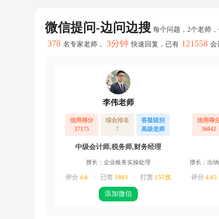
开
普
票
微信提问-边问边搜
每个问题，2个老师
免
增
378
3分钟
121558
名专家老师，
快速回复，已有
会
值
税，
开
专
票
不
李伟老师
免
一
信用得分
综合排名
答疑级别
信用得
般
37175
7
高级老师
36042
纳
税
中级会计师,税务师,财务经理
人
不
擅长：企业账务实操处理
擅长：出纳
是
也
评分
4.6
已答
5983
打赏
157次
评分
4.65
/
/
享
受
添加微信
这
个
政