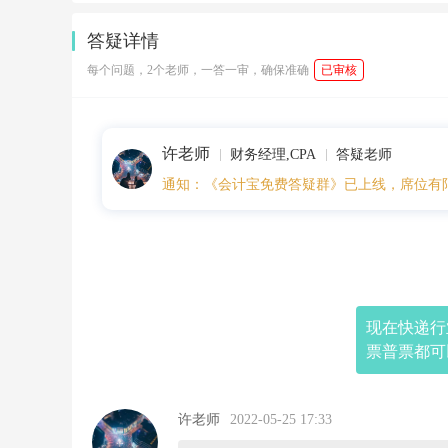
1
7:
答疑详情
3
2:
每个问题，2个老师，一答一审，确保准确
已审核
5
0
现
在
许老师
快
财务经理,CPA
答疑老师
递
通知：《会计宝免费答疑群》已上线，席位有
行
业
免
征
增
值
税
开
现在快递行
票
票普票都可
的
时
候
正
许老师
2022-05-25 17:33
常
开