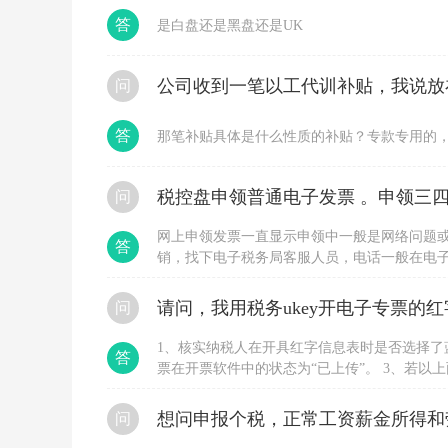
2
答
是白盘还是黑盘还是UK
0
2
2
问
年
5
月
答
那笔补贴具体是什么性质的补贴？专款专用的
1
日
至
税控盘申领普通电子发票 。申领三四
问
2
0
2
网上申领发票一直显示申领中一般是网络问题
答
2
销，找下电子税务局客服人员，电话一般在电
年
申领，直接到大厅办理，要税局登记过的人带
1
2
问
月
3
1、核实纳税人在开具红字信息表时是否选择了
答
1
票在开票软件中的状态为“已上传”。 3、若
日，
用户换时间段多尝试几次。 4、若长时间不行
免
位协助处理。
征
想问申报个税，正常工资薪金所得和
问
增