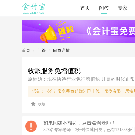
首页
问答
专家
首页
/
问答
/
问答详情
收派服务免增值税
原标题：现在快递行业免征增值税 开票的时候正常
通知：《会计宝免费答疑群》已上线，席位有限，尽快
2
收藏
0
2
2/
5/
如果问题不相符，点击咨询老师！
2
378名专家老师，3分钟快速回复，已有121558会
5