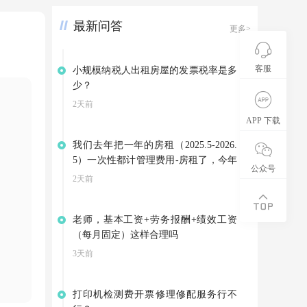
要当月开了发票 就得登陆开票系统抄
最新问答
报嘛？还是不开也得登陆抄报嘛？ 4个
更多>
体工商户除了按季度申报增值税附加税
个人所得 用每个月申报什么税种嘛？
客服
小规模纳税人出租房屋的发票税率是多
少？
2天前
APP 下载
我们去年把一年的房租（2025.5-2026.
5）一次性都计管理费用-房租了，今年
公众号
因为3月份就搬到新地址了，是向别家
2天前
租赁房屋，集团退回我们4-5月的房
租。可以不调整以前年度损益，把集团
老师，基本工资+劳务报酬+绩效工资
的退款计入其他应付款，等支付今年的
（每月固定）这样合理吗
房租是在转到管理费用——房租吗？
3天前
打印机检测费开票修理修配服务行不