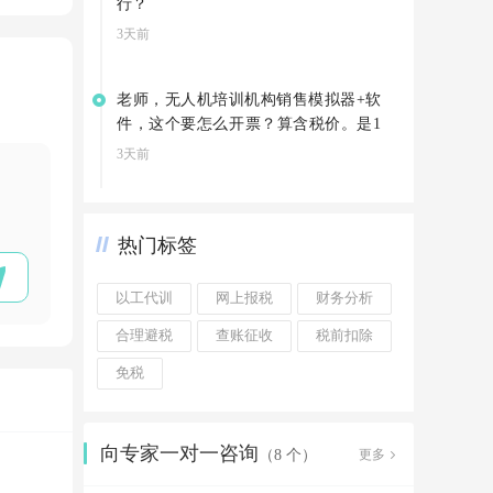
行？
3天前
老师，无人机培训机构销售模拟器+软
件，这个要怎么开票？算含税价。是1
3%吗
3天前
热门标签
以工代训
网上报税
财务分析
合理避税
查账征收
税前扣除
免税
向专家一对一咨询
更多
（8 个）