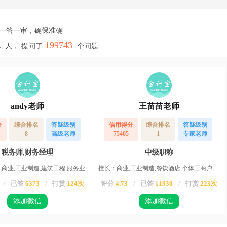
，一答一审，确保准确
199743
计人， 提问了
个问题
andy老师
王苗苗老师
分
综合排名
答疑级别
信用得分
综合排名
答疑级别
8
高级老师
75405
1
专家老师
税务师,财务经理
中级职称
,商业,工业制造,建筑工程,服务业
擅长：商业,工业制造,餐饮酒店,个体工商户,服务业,运输业,物业,农业,高新企业,其他行业
已答
6373
打赏
124次
评分
4.73
已答
11930
打赏
223次
/
/
/
/
添加微信
添加微信