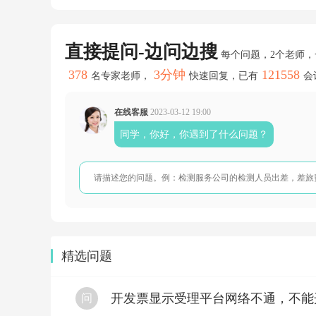
策
吗
一
直接提问-边问边搜
般
每个问题，2个老师
纳
378
3分钟
121558
税
名专家老师，
快速回复，已有
会
人
不
享
在线客服
2023-03-12 19:00
受
同学，你好，你遇到了什么问题？
哦
补
充：
一
般
纳
税
人
发
生
精选问题
收
派
服
开发票显示受理平台网络不通，不能
问
务
自