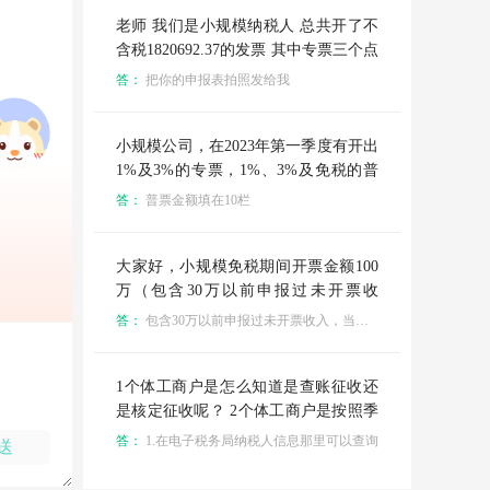
中，免征增值税项目的销售额要填哪个
金额
老师 我们是小规模纳税人 总共开了不
含税1820692.37的发票 其中专票三个点
开了73533.01 普票开了一个点1642235.
答：
把你的申报表拍照发给我
09 三个点104924.27 现在要申报增值税
我申报的税额和电子税务局开票的税额
一致 但是税务老师打电话过来说不对
小规模公司，在2023年第一季度有开出
这到底该怎么申报啊
1%及3%的专票，1%、3%及免税的普
票（其中包含有服务类，申报增值税时
答：
普票金额填在10栏
是否需要分开填写？），还红冲了一张
2022年开出的53000元免税的普票；现
在申报增值税不知道怎么填写？后续录
大家好，小规模免税期间开票金额100
入凭证时需要注怎么录入的吗？具体明
万（包含30万以前申报过未开票收
细在图片上列出。请老师指教😭😭
入），实际需要报税70万，这种怎么申
答：
包含30万以前申报过未开票收入，当时这部分缴税了么
报增值税，能申报通过吗？
1个体工商户是怎么知道是查账征收还
是核定征收呢？ 2个体工商户是按照季
度申报增值税附加税个人所得税嘛？第
答：
1.在电子税务局纳税人信息那里可以查询
送
四季度开了自己开了专票 也是到2023
年1月报税缴税嘛？ 3个体工商户是只