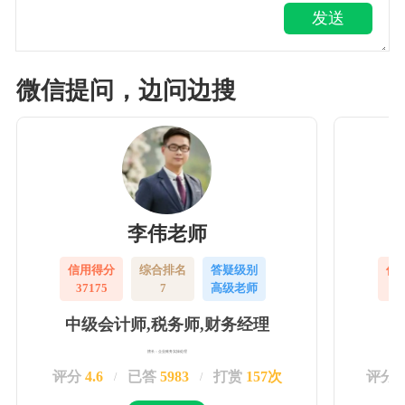
发送
微信提问，边问边搜
李伟老师
信用得分
综合排名
答疑级别
信
37175
7
高级老师
3
中级会计师,税务师,财务经理
擅长：企业账务实操处理
评分
4.6
已答
5983
打赏
157次
评分
/
/