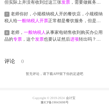
但实际上并没有收到过这三张
发票
，需要做账务
处
理
吗？
老师你好，小规模纳税人开的餐饮店，小规模纳
7
税人给
一般纳税人
开票
正常都是餐饮服务，但是
一
般纳税人
要求开具
专票
，并且不能是餐饮项目，因
老师，
一般纳税人
从事家电销售收到购买办公用
8
为
一般纳税人
无法抵扣，小规模纳税人该如何
处理
品的
专票
，这个
发票
也要认证然后
进项
转出吗？这
？应该根据
一般纳税人
的要求开具不符合小规模纳
个管理费用是
开票
金额-税额吗？
税人的营业类型的
发票
吗？
评论
0
暂无评论，请下载APP留下你的足迹吧
Copyright © 2019-2024
会计宝
豫ICP备19043698号