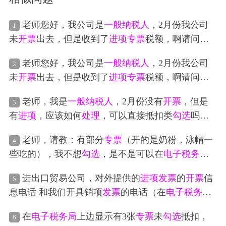
老师您好，我公司是
一般纳税人
，2月份我公司
1
未
开票
出去，但是收到了
进项
专票
税额，啊请问我
在
电子税务局
如和
处理
，需要对
进项
发票
进行
勾选
老师您好，我公司是
一般纳税人
，2月份我公司
2
确认吗
未
开票
出去，但是收到了
进项
专票
税额，啊请问我
在
电子税务局
如和
处理
，需要对
进项
发票
进行
勾选
老师，我是
一般纳税人
，2月份没有
开票
，但是
3
确认吗
有
进项
，应该如何
处理
，可以直接抵扣类
勾选
吗，
然后直接申报增值税吗
老师，请教：有部分
专票
（开的是奶粉，泳帽一
4
些吃的），我不想
勾选
，是不是可以在
电子税务局
直接点击不抵扣
勾选
？但是这个
发票
还是得当普票
进出口贸易公司，对外提供的
进项
发票
的
开票
信
5
处理
入账吗？还是可以不做账呢，毕竟跟企业经营
息电话 和我们开具销项
发票
的电话（在
电子税务局
没有关系
维护）不一致 都是真实的 有影响吗？开具和收取的
在
电子税务局
上边显示有3张
专票
未
勾选
抵扣，
6
都是
专票