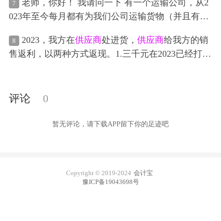
老师，你好！ 我请问一下 有一个运输公司，从2
7
去年就是直接冲销，摘要冲销
应付账款
，无需付
023年至今每月都有为我们公司运输货物（并且有合
款，没有附件，用营业外收入，或者主营业务成本
同价格，不过一般下个月初才能算出上个月的实际
冲。他这种余额都是很久之前的，我目前有两个
供
2023，我方在
供应商
处进货，
供应商
给我方的销
8
运费金额）。但是因为一些原因，运费一直没有付
应商
就是一个是21年8月
货款
之前的会计不知道为什
售返利，以两种方式返现。1.三千元在2023已经打入
给运输公司，运输公司也就不开
发票
过来。 这种情
么少打了43.5，一个是更换财务软件了目前的财务软
公户
，我方也开具了
发票
给对方。2.五千元以抵
货款
况的话，我每个月的运费遵循权责发生制原则计入
件最开始就挂着495，我想在12月按去年的方式直接
形式返利，预计于2024年支付。请问，这两种返利
费用实际发生所属期吗？还是得
发票
收到再做
处理
冲掉请问可以吗，或者怎样才能更合理的做
处理
怎么做账，分录怎么写？急！就差这笔分录就能结
评论
0
？ 如果计入实际发生所属期的话。 1.我是正常做会
账了！救救孩子！实在不知道怎么做了
计
处理
借:管理费用 贷:
应付账款
一
供应商
名称 收到
暂无评论，请下载APP留下你的足迹吧
发票
并且付款 借:进项税 贷:
应付账款
一
供应商
名称
借:
应付账款
一
供应商
名称 贷:银行存款
Copyright © 2019-2024
会计宝
豫ICP备19043698号