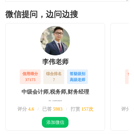
微信提问，边问边搜
李伟老师
信用得分
综合排名
答疑级别
信
37175
7
高级老师
3
中级会计师,税务师,财务经理
擅长：企业账务实操处理
评分
4.6
已答
5983
打赏
157次
评分
/
/
添加微信