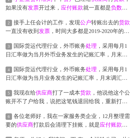
如果没有
发票
开过来，
应付账款
就一直都是
负数
，
这个应该要怎样
处理
才合法合规啊？
接手上任会计的工作，发现
公户
转账出去的
货款
2
一直没有收到
发票
，时间大多都是2019-2020年的，
能联系的到
供应商
的都补开欠的
发票
了，但是没有
国际货运代理行业，外币账务
处理
，采用每月1
3
联系到
供应商
的没法补
发票
的这个情况如何
处理
日汇率做为当月外币业务发生的记账汇率，月末调
呢？
汇，记账汇率7，实务中在
处理
成本确认时，会收到
国际货运代理行业，外币账务
处理
，采用每月1
4
很多
供应商
开具的美元
发票
和我司记账汇率不一
日汇率做为当月业务发生的记账汇率，月末调汇，
致，比如，一张usd100
发票
，汇率7.05，
发票
票面金
实务中在
处理
成本确认时，会收到很多
供应商
开具
额705，入账确认成本，借：主营业务成本705，
我现在给
供应商
打了一成本
货款
，他说他这个公
5
的美元
发票
和我司记账汇率不一致，比如，一张usd1
贷：
应付账款
100✖️7，财务费用-汇兑损益5，在入账
账开不了户给我，说把这笔钱退回给我，重新打另
00
发票
，汇率7.1，
发票
票面金额710，而当月记账固
时就把票面汇率和记账汇率的汇率差确认了，这种
外一个
公户
给我开
发票
，这个操作可行吗
定汇率7，那么确认收入是按原币✖️记账汇率，借：
方式可行吗
各位老师好，我在一家服务类企业，12月整理需
6
主营业务成本700，贷：
应付账款
100✖️7入帐吗？
发
要的
供应商
打款后会清理下挂账，就是
应付账款
，
票
的票面金额710与做账无关
会有一些小额几十到几百挂账，导致一直有余额，