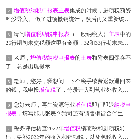
增值税
纳税申报表
主表
集成的时候，进项税额资
2
料没导入。 做了进项撤销统计，然后再又重新统
计，还是没有。附列资料二就填写不了，这个怎么
请问
增值税
纳税申报表
（一般纳税人）
主表
中的
3
操作？
25行期初未交税额这里有金额，32和33行期末未交
税款和欠缴税款都有金额，但是我本月没有需要缴
老师，
增值税
纳税申报表
的
主表
和附表四保存不
4
纳的税款呀 这是什么回事
了，总是出现提示。
老师，您好，我想问一下个税手续费返款退回来
5
的钱，我申报
增值税
了，分录计入到营业外收入的
部分的金额在
增值税
主表
那里应该填哪里呢？
您好老师，再生资源行业
增值税
即征即退
纳税申
6
报表
，填写那几张表？我司还有销售铜锭含伴生
金，黄金免税业务，这部分在
纳税申报表
里，即征
税务评估核查2022年
增值税
销项税和进项税转
7
即退栏填不上，是否填在一般项目栏？
出，要补2022年的收入和销项税，以及免税收入的