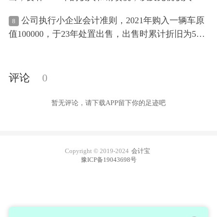
进项税转出，评估科出具文书后2025年9月在税务局
公司执行小企业会计准则，2021年购入一辆车原
8
填了2022年的
增值税
申报表交了税和滞纳金，但是
值100000，于23年处置出售，出售时累计折旧为500
这个申报表只是为了把税交了，不能和当时2022年1
00，出售价60000，出售时开具二手车买卖发票，23
2月的
增值税
申报表相关联，由于企业是出口退税企
年未做账，也未做
纳税申报表
，24年被税务发现，
业，不能更正
增值税
纳税申报表
，2025年9月补缴的
补缴
增值税
还所得税，但是账面上依旧未做固定资
评论
0
收入、销项税、进项税转出如何入账？2025年9月所
产清理，现在25年7月要做固定资产清理，账务应该
属期的
增值税
申报表如何填写才能让9月申报表与账
怎么做，不影响本年利润
暂无评论，请下载APP留下你的足迹吧
目一致？
Copyright © 2019-2024
会计宝
豫ICP备19043698号