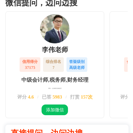
微信提问，边问边搜
李伟老师
信用得分
综合排名
答疑级别
信
37175
7
高级老师
3
中级会计师,税务师,财务经理
擅长：企业账务实操处理
评分
4.6
已答
5983
打赏
157次
评分
/
/
添加微信